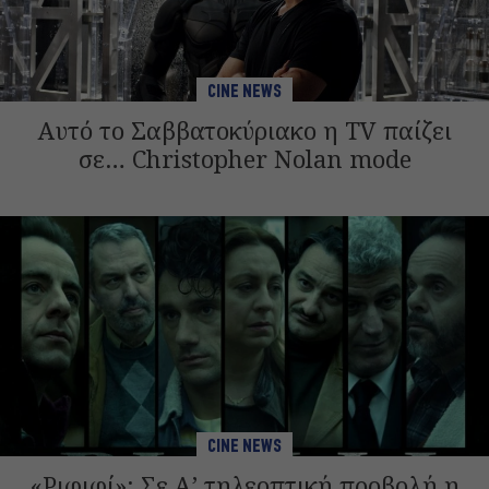
CINE NEWS
Αυτό το Σαββατοκύριακο η TV παίζει
σε… Christopher Nolan mode
CINE NEWS
«Ριφιφί»: Σε Α’ τηλεοπτική προβολή η