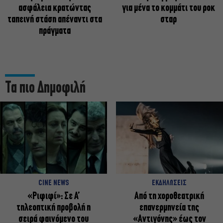
ασφάλεια κρατώντας
για μένα το κομμάτι του ροκ
ταπεινή στάση απέναντι στα
σταρ
πράγματα
Τα πιο Δημοφιλή
CINE NEWS
ΕΚΔΗΛΩΣΕΙΣ
«Ριφιφί»: Σε Α’
Από τη χοροθεατρική
τηλεοπτική προβολή η
επανερμηνεία της
σειρά φαινόμενο του
«Αντιγόνης» έως τον