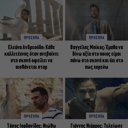
ΠΡΟΣΩΠΑ
ΠΡΟΣΩΠΑ
Ελεάνα Ανδρεούδη: Κάθε
Βαγγέλης Μπίκος: Έμαθα να
καλλιτέχνης όταν ανεβαίνει
δίνω αξία στο ποιος είμαι
στη σκηνή οφείλει να
πάνω στη σκηνή και όχι στο
αισθάνεται σταρ
πως χορεύω
ΠΡΟΣΩΠΑ
ΠΡΟΣΩΠΑ
Tάσος Ιορδανίδης: Νιώθω
Γιάννης Νιάρρος: Τελείωσε