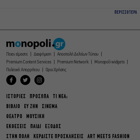
ΠΕΡΙΣΣΟΤΕΡΑ
Ποιοι είμαστε
Διαφήμιση
Αποστολή Δελτίων Τύπου
Premium Content Services
Premium Network
Monopoli widgets
Πολιτική Απορρήτου
Οροι Χρήσης
ΙΣΤΟΡΙΕΣ
ΠΡΟΣΩΠΑ
ΤΙ ΝΕΑ;
ΒΙΒΛΙΟ
ΕΥ ΖΗΝ
ΣΙΝΕΜΑ
ΘΕΑΤΡΟ
ΜΟΥΣΙΚΗ
ΕΚΘΕΣΕΙΣ
ΠΑΙΔΙ
ΕΞΟΔΟΣ
ΣΤΗΝ ΠΟΛΗ
ΚΕΡΔΙΣΤΕ ΠΡΟΣΚΛΗΣΕΙΣ
ART MEETS FASHION