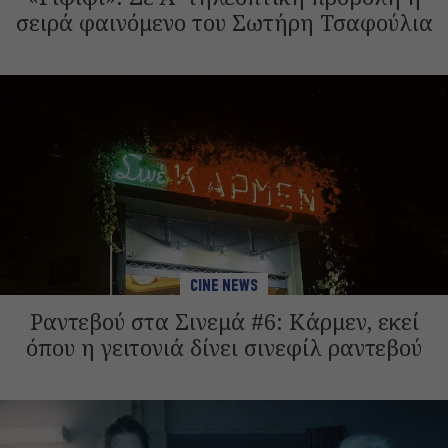
σειρά φαινόμενο του Σωτήρη Τσαφούλια
CINE NEWS
Ραντεβού στα Σινεμά #6: Κάρμεν, εκεί
όπου η γειτονιά δίνει σινεφίλ ραντεβού