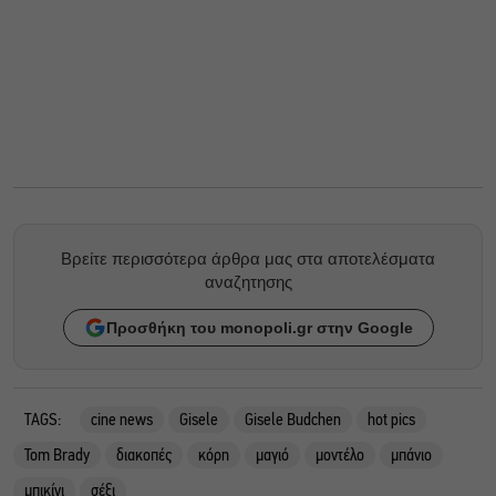
Βρείτε περισσότερα άρθρα μας στα αποτελέσματα
αναζητησης
Προσθήκη του monopoli.gr στην Google
TAGS:
cine news
Gisele
Gisele Budchen
hot pics
Tom Brady
διακοπές
κόρη
μαγιό
μοντέλο
μπάνιο
μπικίνι
σέξι