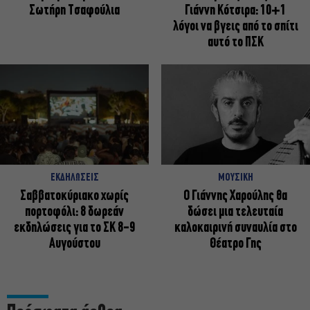
Σωτήρη Τσαφούλια
Γιάννη Κότσιρα: 10+1
λόγοι να βγεις από το σπίτι
αυτό το ΠΣΚ
ΕΚΔΗΛΩΣΕΙΣ
ΜΟΥΣΙΚΗ
Σαββατοκύριακο χωρίς
Ο Γιάννης Χαρούλης θα
πορτοφόλι: 8 δωρεάν
δώσει μια τελευταία
εκδηλώσεις για το ΣΚ 8-9
καλοκαιρινή συναυλία στο
Αυγούστου
Θέατρο Γης