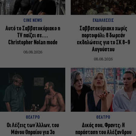
CINE NEWS
ΕΚΔΗΛΩΣΕΙΣ
Αυτό το Σαββατοκύριακο η
Σαββατοκύριακο χωρίς
TV παίζει σε…
πορτοφόλι: 8 δωρεάν
Christopher Nolan mode
εκδηλώσεις για το ΣΚ 8-9
Αυγούστου
08.08.2026
08.08.2026
ΘΕΑΤΡΟ
ΘΕΑΤΡΟ
Οι Λέξεις των Άλλων, του
Δικός σου, Φραντς: Η
Μάνου Θηραίου για 3ο
παράσταση του Αλέξανδρου