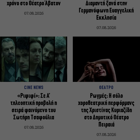
χρόνο στο Θέατρο Άβατον
Διαμαντή ξανά στην
Γερμανόφωνη Ευαγγελική
07.08.2026
Εκκλησία
07.08.2026
CINE NEWS
ΘΕΑΤΡΟ
«Ριφιφί»: Σε Α’
Ρωγμές: Η σόλο
τηλεοπτική προβολή η
χοροθεατρική περφόρμανς
σειρά φαινόμενο του
της Χριστίνας Κυριαζίδη
Σωτήρη Τσαφούλια
στο Δημοτικό Θέατρο
Πειραιά
07.08.2026
07.08.2026