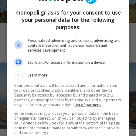
monopoli.gr asks for your consent to use
your personal data for the following
CINE NEWS
purposes:
«Δυο μαύρα πουκάμισα»: Το πρώτο
trailer της νέας, πολυαναμενόμενης
Personalised advertising and content, advertising and
δραματικής σειράς του MEGA
content measurement, audience research and
services development
Store and/or access information on a device
Learn more
Your personal data will be processed and information from
your device (cookies, unique identifiers, and other device
data) may be stored by, accessed by and shared with 212
partners, or used specifically by this site. We and our partners
may use precise geolocation data.
List of partners.
Some vendors may process your personal data on the basis
of legitimate interest, which you can object to by managing
your options below. Look for a link at the bottom of this page
CINE NEWS
or in the site menu to manage or withdraw consent in privacy
and cookie settings.