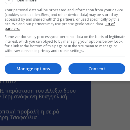
Learn more
Your personal data will be processed and information from your device
(cookies, unique identifiers, and other device data) may be stored by,
accessed by and shared with 212 partners, or used specifically by this
site. We and our partners may use precise geolocation data.
List of
partners.
Some vendors may process your personal data on the basis of legitimate
interest, which you can object to by managing your options below. Look
for a link at the bottom of this page or in the site menu to manage or
withdraw consent in privacy and cookie settings.
Manage options
Consent
ν, του Μάνου Θηραίου για 3ο
Άβατον
: Η παράσταση του Αλέξανδρου
ν Γερμανόφωνη Ευαγγελική
εοπτική προβολή η σειρά
ήρη Τσαφούλια