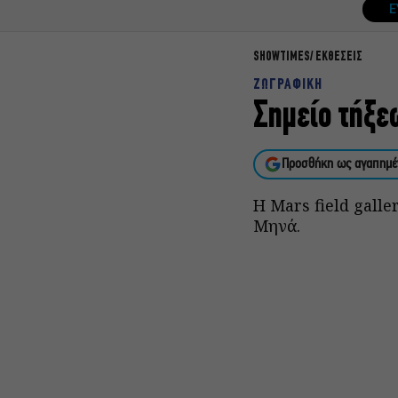
Ε
SHOWTIMES
ΕΚΘΕΣΕΙΣ
ΖΩΓΡΑΦΙΚΗ
Σημείο τήξε
Προσθήκη ως αγαπημέ
Η Mars field gall
Μηνά.