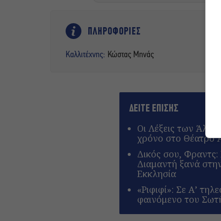
ΠΛΗΡΟΦΟΡΙΕΣ
Καλλιτέχνης:
Κώστας Μηνάς
ΔΕΙΤΕ ΕΠΙΣΗΣ
Οι Λέξεις των Άλλω
χρόνο στο Θέατρο 
Δικός σου, Φραντς
Διαμαντή ξανά στη
Εκκλησία
«Ριφιφί»: Σε Α’ τηλ
φαινόμενο του Σωτ