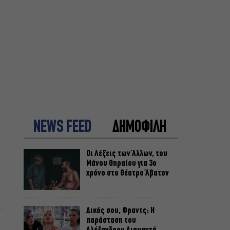
NEWS FEED
ΔΗΜΟΦΙΛΗ
Οι Λέξεις των Άλλων, του
Μάνου Θηραίου για 3ο
χρόνο στο Θέατρο Άβατον
Δικός σου, Φραντς: Η
παράσταση του