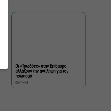
Τσαρούχης: Τα αξέχαστα
ντουέτα του ελληνικού
σινεμά στην Ταράτσα του
Λαμπέτη
Μουσική Τεχνόπολη 2026:
Η συναυλιακή σεζόν
κορυφώνεται τον
Σεπτέμβριο
Τουλάχιστον 1.500 έλεγχοι
σε 300 παραλίες –
Πρόστιμα έως 73.000€ για
Οι «Τρωάδες» στην Επίδαυρο
αυθαίρετες καταλήψεις
αλλάζουν την αντίληψη για τον
πολιτισμό
Μια μικρή παρηγοριά:
DON'T MISS
Πέντε διηγήματα του
Ρέυμοντ Κάρβερ γίνονται
παράσταση στο studio
Μαυρομιχάλη