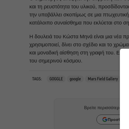
και τη ρευστότητα του υλικού, προσδίδοντ
την υποβάλλει σκοπίμως σε μια πτωχευτική
κατάλοιπο συναίσθημα που εκλύεται στο ση
Η δουλειά του Κώστα Μηνά είναι μια νέα π
χρησιμοποιεί, δίνει στο σχέδιο και το χρώμ
και μοναδική αίσθηση στη γραφή του. Επίση
του σημερινού κόσμου.
TAGS:
GOGGLE
google
Mars Field Gallery
άσ
Βρείτε περισσότερα ά
Προσθήκη 