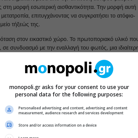
ας στη μορφή εσωτερική αισθαντικότητα. Την μορφή αυτή
 μετατροπία, επιτυγχάνοντας να συγκρατήσει το ατόφιο-
μείο τήξεώς της.
ρόταση στον εικαστικό χώρο. Το πρωτοποριακό υλικό πο
α, σε συνδυασμό με την εναλλαγή του φωτός, μια ιδιαίτερ
ς διακρίνεται και η επιρροή του άγχους και της ασάφειας
προ-μαύρο
άσπρομαύρο
ζωγραφική έκθεση
μορφές
σχέδιο
monopoli.gr asks for your consent to use your
personal data for the following purposes:
Personalised advertising and content, advertising and content
measurement, audience research and services development
ρθρα μας στα αποτελέσματα αναζητησης
Store and/or access information on a device
του monopoli.gr στην Google