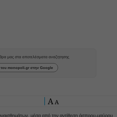
ρθρα μας στα αποτελέσματα αναζητησης
του monopoli.gr στην Google
A
A
υναισθημάτων, μέσα από την αντίθεση άσπρου-μαύρου