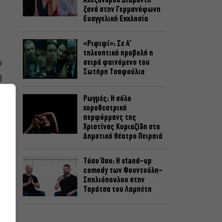
Αλέξανδρου Διαμαντή
ξανά στην Γερμανόφωνη
Ευαγγελική Εκκλησία
«Ριφιφί»: Σε Α’
τηλεοπτική προβολή η
υ
σειρά φαινόμενο του
Σωτήρη Τσαφούλια
η
Ρωγμές: Η σόλο
χοροθεατρική
περφόρμανς της
Χριστίνας Κυριαζίδη στο
Δημοτικό Θέατρο Πειραιά
Τόσο Όσο: Η stand-up
comedy των Φουντούλη-
Σπηλιόπουλου στην
Ταράτσα του Λαμπέτη
Μιρέλα Πάχου – Αδάμ