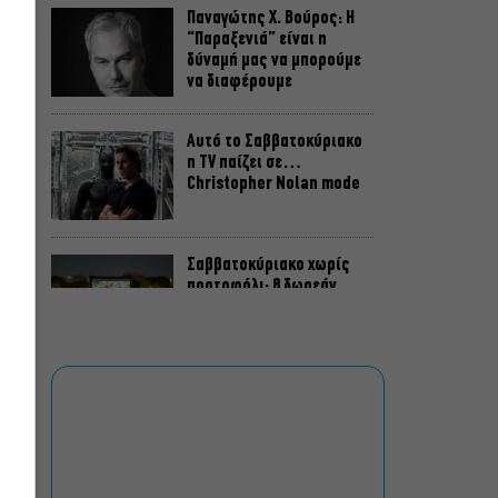
Παναγώτης Χ. Βούρος: Η
“Παραξενιά” είναι η
δύναμή μας να μπορούμε
να διαφέρουμε
Αυτό το Σαββατοκύριακο
η TV παίζει σε…
Christopher Nolan mode
Σαββατοκύριακο χωρίς
πορτοφόλι: 8 δωρεάν
εκδηλώσεις για το ΣΚ 8-9
Αυγούστου
Οι Λέξεις των Άλλων, του
Μάνου Θηραίου για 3ο
χρόνο στο Θέατρο Άβατον