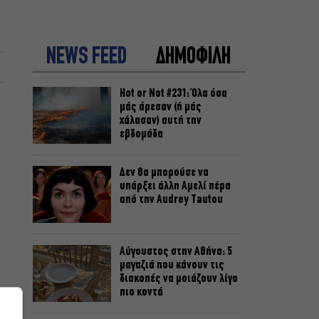
NEWS FEED
ΔΗΜΟΦΙΛΗ
Hot or Not #231: Όλα όσα
μάς άρεσαν (ή μάς
χάλασαν) αυτή την
εβδομάδα
Δεν θα μπορούσε να
υπάρξει άλλη Αμελί πέρα
από την Audrey Tautou
Αύγουστος στην Αθήνα: 5
μαγαζιά που κάνουν τις
διακοπές να μοιάζουν λίγο
πιο κοντά