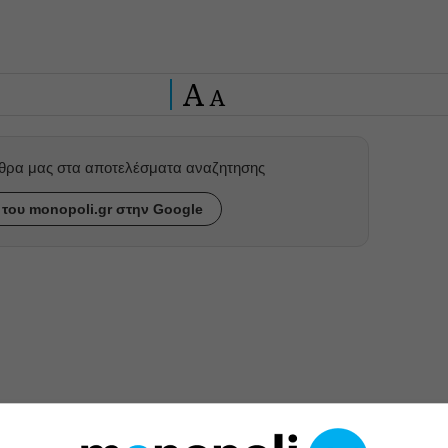
A
A
ρθρα μας στα αποτελέσματα αναζητησης
του monopoli.gr στην Google