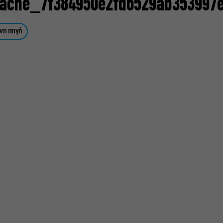
ache_7f384950e2fd6529ab353997e
νη πηγή