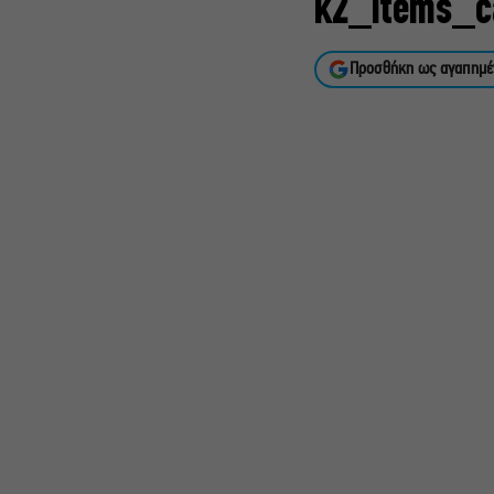
k2_items_c
Προσθήκη ως αγαπημέ