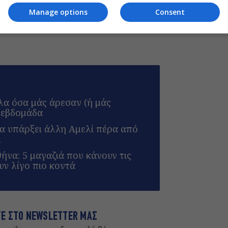
του monopoli.gr στην Google
Manage options
Consent
λα όσα μάς άρεσαν (ή μάς
 εβδομάδα
α υπάρξει άλλη Αμελί πέρα από
u
να: 5 μαγαζιά που κάνουν τις
υν λίγο πιο κοντά
ΤΕ ΣΤΟ NEWSLETTER ΜΑΣ