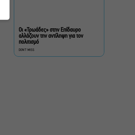
Δικός σου, Φραντς: Η
παράσταση του
Αλέξανδρου Διαμαντή
ξανά στην Γερμανόφωνη
Ευαγγελική Εκκλησία
Οι «Τρωάδες» στην Επίδαυρο
αλλάζουν την αντίληψη για τον
«Ριφιφί»: Σε Α’
πολιτισμό
τηλεοπτική προβολή η
DON'T MISS
σειρά φαινόμενο του
Σωτήρη Τσαφούλια
Ρωγμές: Η σόλο
χοροθεατρική
περφόρμανς της
Χριστίνας Κυριαζίδη στο
Δημοτικό Θέατρο Πειραιά