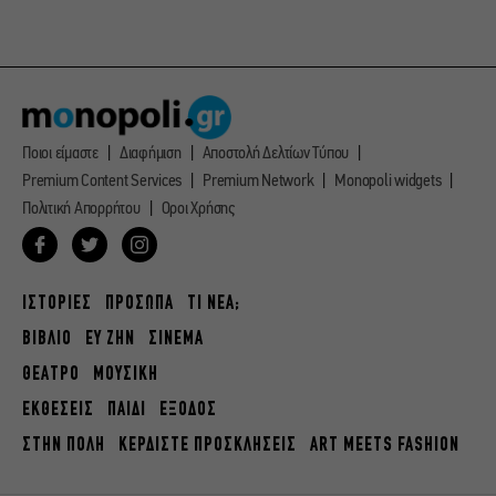
Ποιοι είμαστε
Διαφήμιση
Αποστολή Δελτίων Τύπου
Premium Content Services
Premium Network
Monopoli widgets
Πολιτική Απορρήτου
Οροι Χρήσης
ΙΣΤΟΡΙΕΣ
ΠΡΟΣΩΠΑ
ΤΙ ΝΕΑ;
ΒΙΒΛΙΟ
ΕΥ ΖΗΝ
ΣΙΝΕΜΑ
ΘΕΑΤΡΟ
ΜΟΥΣΙΚΗ
ΕΚΘΕΣΕΙΣ
ΠΑΙΔΙ
ΕΞΟΔΟΣ
ΣΤΗΝ ΠΟΛΗ
ΚΕΡΔΙΣΤΕ ΠΡΟΣΚΛΗΣΕΙΣ
ART MEETS FASHION