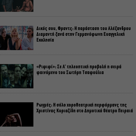
Δικός σου, Φραντς: Η παράσταση του Αλέξανδρου
Διαμαντή ξανά στην Γερμανόφωνη Ευαγγελική
Εκκλησία
«Ριφιφί»: Σε Α’ τηλεοπτική προβολή η σειρά
φαινόμενο του Σωτήρη Τσαφούλια
Ρωγμές: Η σόλο χοροθεατρική περφόρμανς της
Χριστίνας Κυριαζίδη στο Δημοτικό Θέατρο Πειραιά