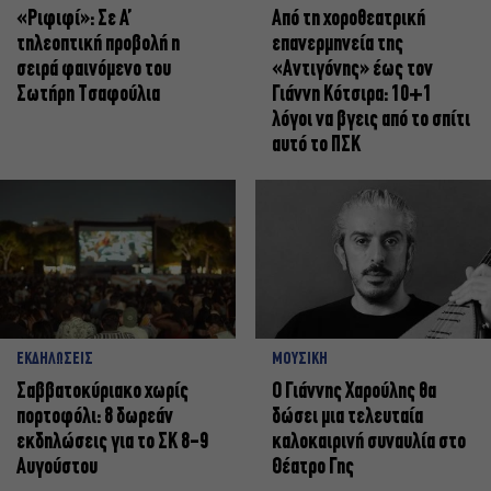
«Ριφιφί»: Σε Α’
Από τη χοροθεατρική
τηλεοπτική προβολή η
επανερμηνεία της
σειρά φαινόμενο του
«Αντιγόνης» έως τον
Σωτήρη Τσαφούλια
Γιάννη Κότσιρα: 10+1
λόγοι να βγεις από το σπίτι
αυτό το ΠΣΚ
ΕΚΔΗΛΩΣΕΙΣ
ΜΟΥΣΙΚΗ
Σαββατοκύριακο χωρίς
Ο Γιάννης Χαρούλης θα
πορτοφόλι: 8 δωρεάν
δώσει μια τελευταία
εκδηλώσεις για το ΣΚ 8-9
καλοκαιρινή συναυλία στο
Αυγούστου
Θέατρο Γης