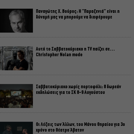
Παναγώτης Χ. Βούρος: Η “Παραξενιά” είναι η
δύναμή μας να μπορούμε να διαφέρουμε
Αυτό το Σαββατοκύριακο η TV παίζει σε…
Christopher Nolan mode
Σαββατοκύριακο χωρίς πορτοφόλι: 8 δωρεάν
εκδηλώσεις για το ΣΚ 8-9 Αυγούστου
Οι Λέξεις των Άλλων, του Μάνου Θηραίου για 3ο
χρόνο στο Θέατρο Άβατον