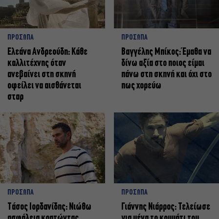
ΠΡΟΣΩΠΑ
ΠΡΟΣΩΠΑ
Ελεάνα Ανδρεούδη: Κάθε
Βαγγέλης Μπίκος: Έμαθα να
καλλιτέχνης όταν
δίνω αξία στο ποιος είμαι
ανεβαίνει στη σκηνή
πάνω στη σκηνή και όχι στο
οφείλει να αισθάνεται
πως χορεύω
σταρ
ΠΡΟΣΩΠΑ
ΠΡΟΣΩΠΑ
Tάσος Ιορδανίδης: Νιώθω
Γιάννης Νιάρρος: Τελείωσε
ασφάλεια κρατώντας
για μένα το κομμάτι του