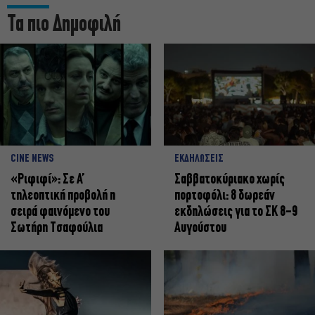
Τα πιο Δημοφιλή
CINE NEWS
ΕΚΔΗΛΩΣΕΙΣ
«Ριφιφί»: Σε Α’
Σαββατοκύριακο χωρίς
τηλεοπτική προβολή η
πορτοφόλι: 8 δωρεάν
σειρά φαινόμενο του
εκδηλώσεις για το ΣΚ 8-9
Σωτήρη Τσαφούλια
Αυγούστου