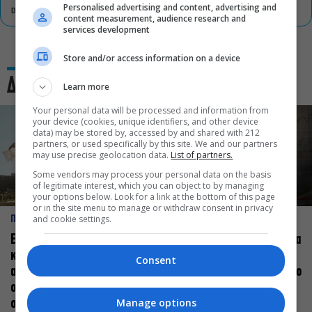
Personalised advertising and content, advertising and
DON'T MISS
content measurement, audience research and
services development
Store and/or access information on a device
Δες και αυτό
Learn more
Your personal data will be processed and information from
your device (cookies, unique identifiers, and other device
data) may be stored by, accessed by and shared with 212
partners, or used specifically by this site. We and our partners
may use precise geolocation data.
List of partners.
Some vendors may process your personal data on the basis
of legitimate interest, which you can object to by managing
your options below. Look for a link at the bottom of this page
or in the site menu to manage or withdraw consent in privacy
and cookie settings.
ΠΡΟΣΩΠΑ
ΠΡΟΣΩΠΑ
Ελεάνα Ανδρεούδη: Κάθε
Βαγγέλης Μπίκος: Έμαθα να
καλλιτέχνης όταν
δίνω αξία στο ποιος είμαι
Consent
ανεβαίνει στη σκηνή
πάνω στη σκηνή και όχι στο
οφείλει να αισθάνεται
πως χορεύω
Manage options
σταρ