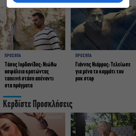
ΠΡΟΣΩΠΑ
ΠΡΟΣΩΠΑ
Tάσος Ιορδανίδης: Νιώθω
Γιάννης Νιάρρος: Τελείωσε
ασφάλεια κρατώντας
για μένα το κομμάτι του
ταπεινή στάση απέναντι
ροκ σταρ
στα πράγματα
Κερδίστε Προσκλήσεις