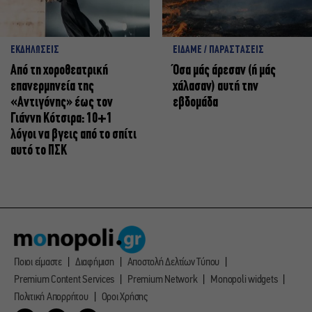
ΕΚΔΗΛΩΣΕΙΣ
ΕΙΔΑΜΕ / ΠΑΡΑΣΤΑΣΕΙΣ
Από τη χοροθεατρική
Όσα μάς άρεσαν (ή μάς
επανερμηνεία της
χάλασαν) αυτή την
«Αντιγόνης» έως τον
εβδομάδα
Γιάννη Κότσιρα: 10+1
λόγοι να βγεις από το σπίτι
αυτό το ΠΣΚ
Ποιοι είμαστε
Διαφήμιση
Αποστολή Δελτίων Τύπου
Premium Content Services
Premium Network
Monopoli widgets
Πολιτική Απορρήτου
Οροι Χρήσης