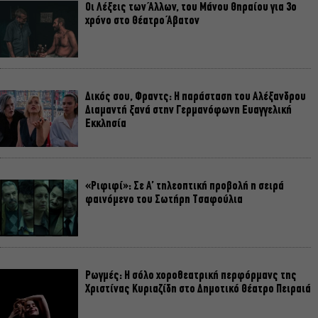
Οι Λέξεις των Άλλων, του Μάνου Θηραίου για 3ο
χρόνο στο Θέατρο Άβατον
Δικός σου, Φραντς: Η παράσταση του Αλέξανδρου
Διαμαντή ξανά στην Γερμανόφωνη Ευαγγελική
Εκκλησία
«Ριφιφί»: Σε Α’ τηλεοπτική προβολή η σειρά
φαινόμενο του Σωτήρη Τσαφούλια
Ρωγμές: Η σόλο χοροθεατρική περφόρμανς της
Χριστίνας Κυριαζίδη στο Δημοτικό Θέατρο Πειραιά