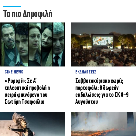
Τα πιο Δημοφιλή
CINE NEWS
ΕΚΔΗΛΩΣΕΙΣ
«Ριφιφί»: Σε Α’
Σαββατοκύριακο χωρίς
τηλεοπτική προβολή η
πορτοφόλι: 8 δωρεάν
σειρά φαινόμενο του
εκδηλώσεις για το ΣΚ 8-9
Σωτήρη Τσαφούλια
Αυγούστου