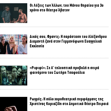
Οι Λέξεις των Άλλων, του Μάνου Θηραίου για 3ο
χρόνο στο Θέατρο Άβατον
Δικός σου, Φραντς: Η παράσταση του Αλέξανδρου
Διαμαντή ξανά στην Γερμανόφωνη Ευαγγελική
Εκκλησία
«Ριφιφί»: Σε Α’ τηλεοπτική προβολή η σειρά
φαινόμενο του Σωτήρη Τσαφούλια
Ρωγμές: Η σόλο χοροθεατρική περφόρμανς της
Χριστίνας Κυριαζίδη στο Δημοτικό Θέατρο Πειραιά