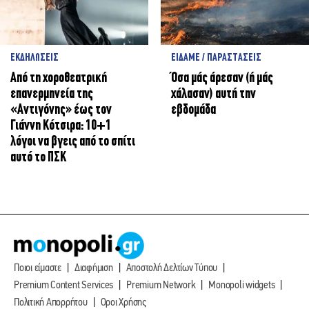
ΕΚΔΗΛΩΣΕΙΣ
ΕΙΔΑΜΕ / ΠΑΡΑΣΤΑΣΕΙΣ
Από τη χοροθεατρική
Όσα μάς άρεσαν (ή μάς
επανερμηνεία της
χάλασαν) αυτή την
«Αντιγόνης» έως τον
εβδομάδα
Γιάννη Κότσιρα: 10+1
λόγοι να βγεις από το σπίτι
αυτό το ΠΣΚ
Ποιοι είμαστε
Διαφήμιση
Αποστολή Δελτίων Τύπου
Premium Content Services
Premium Network
Monopoli widgets
Πολιτική Απορρήτου
Οροι Χρήσης