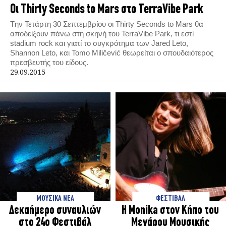
Οι Thirty Seconds to Mars στο TerraVibe Park
Tην Τετάρτη 30 Σεπτεμβρίου οι Thirty Seconds to Mars θα
αποδείξουν πάνω στη σκηνή του TerraVibe Park, τι εστί
stadium rock και γιατί το συγκρότημα των Jared Leto,
Shannon Leto, και Tomo Μiličević θεωρείται ο σπουδαιότερος
πρεσβευτής του είδους.
29.09.2015
ΜΟΥΣΙΚΑ ΝΕΑ
ΦΕΣΤΙΒΑΛ
Δεκαήμερο συναυλιών
H Monika στον Κήπο του
στο 24ο Φεστιβάλ
Μεγάρου Μουσικής