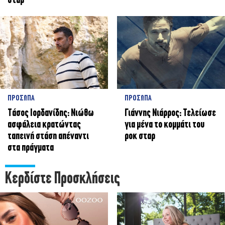
σταρ
ΠΡΟΣΩΠΑ
ΠΡΟΣΩΠΑ
Tάσος Ιορδανίδης: Νιώθω
Γιάννης Νιάρρος: Τελείωσε
ασφάλεια κρατώντας
για μένα το κομμάτι του
ταπεινή στάση απέναντι
ροκ σταρ
στα πράγματα
Κερδίστε Προσκλήσεις