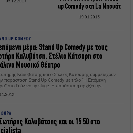
05.12.2017
up Comedy στη La Μπουάτ
19.01.2015
AND UP COMEDY
επόμενη μέρα: Stand Up Comedy με τους
τήρη Καλυβάτση, Στέλιο Κάτσαρη στο
άλινο Μουσικό Θέατρο
Σωτήρης Καλυβάτσης και ο Στέλιος Κάτσαρης συμμετέχουν
ην παράσταση Stand Up Comedy με τίτλο "Η Επόμενη
ρα" στο Γυάλινο up stage. H παράσταση αρχίζει την
ασκευή 22 Νοεμβρίου και θα ανεβαίνει μέχρι τις γιορτές.
11.2013
ΑΦΟΡΑ
Σωτήρης Καλυβάτσης και οι 15 50 στο
cialista