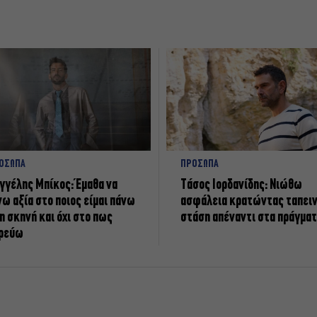
ΟΣΩΠΑ
ΠΡΟΣΩΠΑ
γγέλης Μπίκος: Έμαθα να
Tάσος Ιορδανίδης: Νιώθω
νω αξία στο ποιος είμαι πάνω
ασφάλεια κρατώντας ταπει
η σκηνή και όχι στο πως
στάση απέναντι στα πράγμα
ρεύω