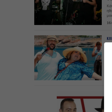
Κά
ηθ
μο
16.
ΚΩ
Νή
Πολ
«Ν
20.