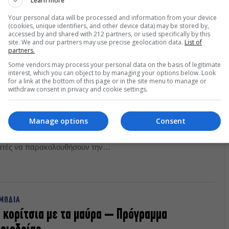
Learn more
Your personal data will be processed and information from your device
(cookies, unique identifiers, and other device data) may be stored by,
accessed by and shared with 212 partners, or used specifically by this
site. We and our partners may use precise geolocation data.
List of
partners.
Some vendors may process your personal data on the basis of legitimate
interest, which you can object to by managing your options below. Look
for a link at the bottom of this page or in the site menu to manage or
withdraw consent in privacy and cookie settings.
Ελλήνων με… 10 ευρώ!
Manage options
Consent
πιθεώρησης των Αλέξανδρου Ρήγα και
θέατρο Λαμπέτη, η Ελληνική Θεαμάτων
θεατές να παρακολουθήσουν την
ν προνομιακή τιμή των 10 ευρώ. Η τιμή
 και την Κυριακή 27
ο παραστάσεις.
ΜΩΔΙΑ
 κορίτσια με τα μαύρα – Πρόγραμμα