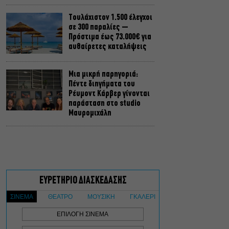
Τουλάχιστον 1.500 έλεγχοι
σε 300 παραλίες –
Πρόστιμα έως 73.000€ για
αυθαίρετες καταλήψεις
Μια μικρή παρηγοριά:
Πέντε διηγήματα του
Ρέυμοντ Κάρβερ γίνονται
παράσταση στο studio
Μαυρομιχάλη
Ραντεβού στα Σινεμά #6:
Κάρμεν, εκεί όπου η
γειτονιά δίνει σινεφίλ
ραντεβού
Πόρτο Γερμενό: Ξεκινούν
οι αιτήσεις αποζημίωσης
για τους πυρόπληκτους –
Πάνω από 100 σπίτια