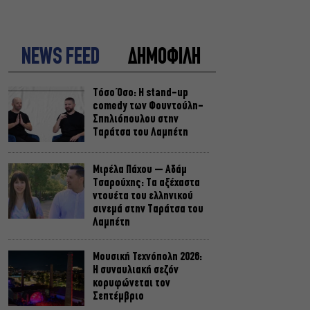
NEWS FEED
ΔΗΜΟΦΙΛΗ
Τόσο Όσο: Η stand-up
comedy των Φουντούλη-
Σπηλιόπουλου στην
Ταράτσα του Λαμπέτη
Μιρέλα Πάχου – Αδάμ
Τσαρούχης: Τα αξέχαστα
ντουέτα του ελληνικού
σινεμά στην Ταράτσα του
Λαμπέτη
Μουσική Τεχνόπολη 2026:
Η συναυλιακή σεζόν
κορυφώνεται τον
Σεπτέμβριο