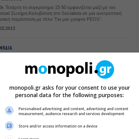
θε Τετάρτη το συγκρότημα 15 50 εμφανίζεται μαζί με τον
οποιό Σωτήρη Καλυβάτση στο Socialista σε μια ανετρεπτική
υσική παράσταση με τίτλο "Για μια χούφτα PEOS''.
02.2012
ΜΩΔΙΑ
σος 2: Το Κυνήγι του Χαμένου Θησαυρού
λή φασαρία και ελάχιστο γέλιο στη μετριότατη συνέχεια της
ήσου»...
12.2011
monopoli.gr asks for your consent to use your
personal data for the following purposes:
Personalised advertising and content, advertising and content
measurement, audience research and services development
Store and/or access information on a device