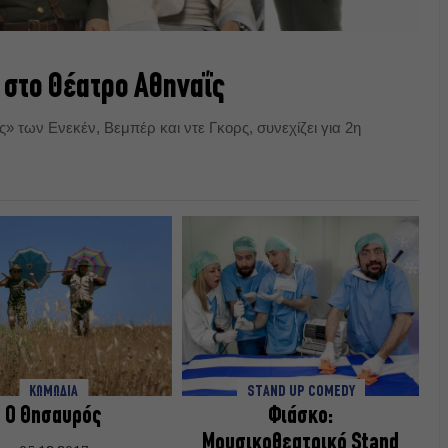
 στο Θέατρο Αθηναΐς
» των Ενεκέν, Βεμπέρ και ντε Γκορς, συνεχίζει για 2η
ΚΩΜΩΔΙΑ
STAND UP COMEDY
O Θησαυρός
Φιάσκο:
Μουσικοθεατρικό Stand