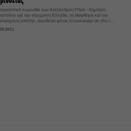
ριοδείας
σαρκαστική κωμωδία των Αλέξανδρου Ρήγα - Δημήτρη
οστόλου για την σύγχρονη Ελλάδα, τη διαφθορά και την
υλογημένη απάτη», περιδεύει φέτος το καλοκαίρι σε όλη την
λάδα. Τελευταίος σταθμός της καλοκαιρινής περιοδείας το
06.2011
τράκειο Θέατρο στη Νίκαια, στις 13 Σεπτεμβρίου.