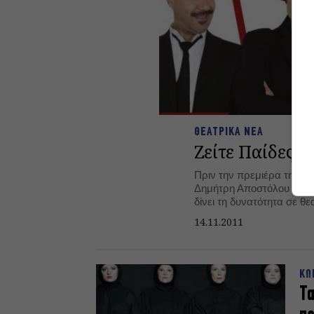
ΘΕΑΤΡΙΚΑ ΝΕΑ
Ζείτε Παίδες 
Πριν την πρεμιέρα της ε
Δημήτρη Αποστόλου στο 
δίνει τη δυνατότητα σε 
παράσταση με εισιτήριο στη
14.11.2011
ισχύει από το Σάββατο 19 Νοεμβρίου έως
Νοεμβρίου και για 9 μόν
ΚΩ
Τα