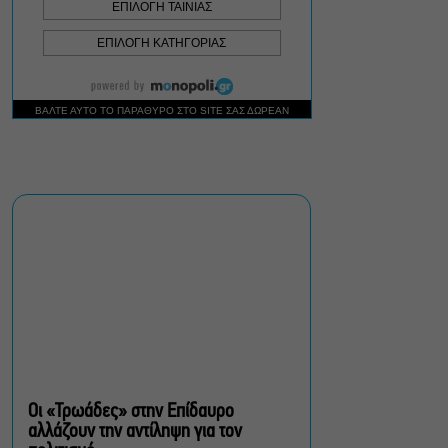
καταστράφηκαν
Βάζετε αντηλιακό αλλά οι
πανάδες επιμένουν; Τα
λάθη που αφήνουν το
δέρμα εκτεθειμένο
«Τριτώνει» το Φεστιβάλ
Ακροναυπλίας με
επικεφαλής τον Θοδωρή
Γκόνη
Θέατρο, συναυλίες,
εκθέσεις: Τι κάνουμε στην
πόλη από Παρασκευή έως
Κυριακή 7-9 Αυγούστου
Οι «Τρωάδες» στην Επίδαυρο
αλλάζουν την αντίληψη για τον