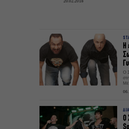
20.02.2018
ST
Η 
Σω
Γυ
Ο 
στ
Μέ
Παρ
06.
ΔΙ
Ο 
So