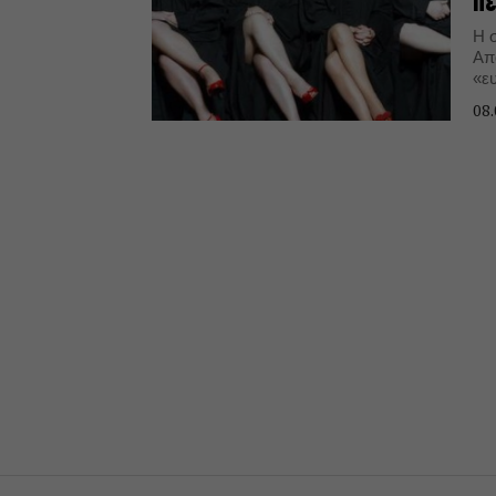
πε
Η 
Απ
«ε
Ελ
08.
Κα