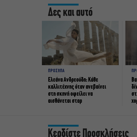
Δες και αυτό
ΠΡΟΣΩΠΑ
ΠΡ
Ελεάνα Ανδρεούδη: Κάθε
Βα
καλλιτέχνης όταν ανεβαίνει
δί
στη σκηνή οφείλει να
στ
αισθάνεται σταρ
χο
Κερδίστε Προσκλήσεις