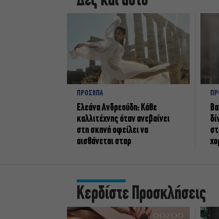
Δες και αυτό
ΠΡΟΣΩΠΑ
ΠΡ
Ελεάνα Ανδρεούδη: Κάθε
Βα
καλλιτέχνης όταν ανεβαίνει
δί
στη σκηνή οφείλει να
στ
αισθάνεται σταρ
χο
Κερδίστε Προσκλήσεις