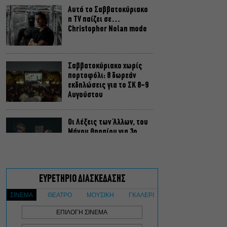
Αυτό το Σαββατοκύριακο
η TV παίζει σε…
Christopher Nolan mode
Σαββατοκύριακο χωρίς
πορτοφόλι: 8 δωρεάν
εκδηλώσεις για το ΣΚ 8-9
Αυγούστου
Οι Λέξεις των Άλλων, του
Μάνου Θηραίου για 3ο
χρόνο στο Θέατρο Άβατον
Δικός σου, Φραντς: Η
παράσταση του
Αλέξανδρου Διαμαντή
ξανά στην Γερμανόφωνη
Ευαγγελική Εκκλησία