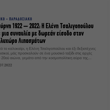
ΙΚΟ - ΠΑΡΑΔΟΣΙΑΚΟ
ύρνη 1922 – 2022: Η Ελένη Τσαλιγοπούλου
 μια συναυλία με δωρεάν είσοδο στον
ολυχώρο Λιπασμάτων
ό το καλοκαίρι, η Ελένη Τσαλιγοπούλου και έξι δεξιοτέχνες
σικοί, μάς προσκαλούν σε ένα μουσικό ταξίδι στις αρχές
υ 20ού αιώνα, γεμάτο από την κοσμοπολίτικη αύρα της
λης εκείνης που θα αποτελεί πάντα σημείο αναφοράς στην
07.2022
γχρονη ιστορία του ελληνισμού.