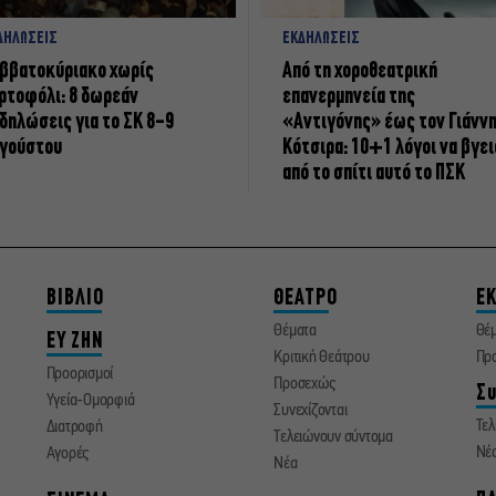
ΔΗΛΩΣΕΙΣ
ΕΚΔΗΛΩΣΕΙΣ
ββατοκύριακο χωρίς
Από τη χοροθεατρική
ρτοφόλι: 8 δωρεάν
επανερμηνεία της
δηλώσεις για το ΣΚ 8-9
«Αντιγόνης» έως τον Γιάνν
γούστου
Κότσιρα: 10+1 λόγοι να βγει
από το σπίτι αυτό το ΠΣΚ
ΒΙΒΛΙΟ
ΘΕΑΤΡΟ
ΕΚ
Θέματα
Θέ
ΕΥ ΖΗΝ
Κριτική Θεάτρου
Πρ
Προορισμοί
Προσεχώς
Συ
Υγεία-Ομορφιά
Συνεχίζονται
Τελ
Διατροφή
Τελειώνουν σύντομα
Νέ
Αγορές
Νέα