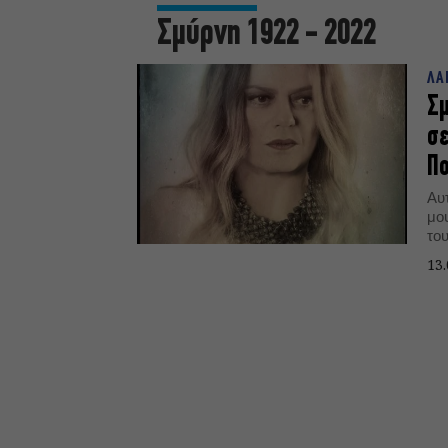
Σμύρνη 1922 - 2022
ΛΑ
Σμ
σε
Π
Αυτ
μου
το
πό
13.
σύ