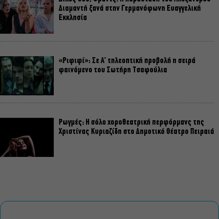
Διαμαντή ξανά στην Γερμανόφωνη Ευαγγελική
Εκκλησία
«Ριφιφί»: Σε Α’ τηλεοπτική προβολή η σειρά
φαινόμενο του Σωτήρη Τσαφούλια
Ρωγμές: Η σόλο χοροθεατρική περφόρμανς της
Χριστίνας Κυριαζίδη στο Δημοτικό Θέατρο Πειραιά