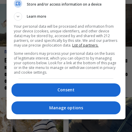
Store and/or access information on a device
Learn more
Your personal data will be processed and information from
your device (cookies, unique identifiers, and other device
data) may be stored by, accessed by and shared with 212
partners, or used specifically by this site. We and our partners
may use precise geolocation data.
List of partners.
ΠΡΟΣΩΠΑ
ΠΡΟΣΩΠΑ
Some vendors may process your personal data on the basis
of legitimate interest, which you can object to by managing
Ελεάνα Ανδρεούδη: Κάθε
Βαγγέλης Μπίκος: Έμαθα να
your options below. Look for a link at the bottom of this page
καλλιτέχνης όταν
δίνω αξία στο ποιος είμαι
or in the site menu to manage or withdraw consent in privacy
and cookie settings.
ανεβαίνει στη σκηνή
πάνω στη σκηνή και όχι στο
οφείλει να αισθάνεται
πως χορεύω
σταρ
Consent
Manage options