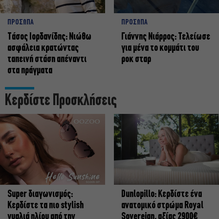
ΠΡΟΣΩΠΑ
ΠΡΟΣΩΠΑ
Tάσος Ιορδανίδης: Νιώθω
Γιάννης Νιάρρος: Τελείωσε
ασφάλεια κρατώντας
για μένα το κομμάτι του
ταπεινή στάση απέναντι
ροκ σταρ
στα πράγματα
Κερδίστε Προσκλήσεις
Super διαγωνισμός:
Dunlopillo: Κερδίστε ένα
Κερδίστε τα πιο stylish
ανατομικό στρώμα Royal
γυαλιά ηλίου από την
Sovereign, αξίας 2900€