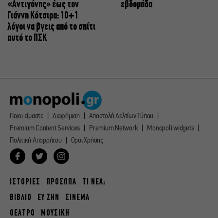
«Αντιγόνης» έως τον
εβδομάδα
Γιάννη Κότσιρα: 10+1
λόγοι να βγεις από το σπίτι
αυτό το ΠΣΚ
Ποιοι είμαστε
Διαφήμιση
Αποστολή Δελτίων Τύπου
Premium Content Services
Premium Network
Monopoli widgets
Πολιτική Απορρήτου
Οροι Χρήσης
ΙΣΤΟΡΙΕΣ
ΠΡΟΣΩΠΑ
ΤΙ ΝΕΑ;
ΒΙΒΛΙΟ
ΕΥ ΖΗΝ
ΣΙΝΕΜΑ
ΘΕΑΤΡΟ
ΜΟΥΣΙΚΗ