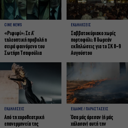
CINE NEWS
ΕΚΔΗΛΩΣΕΙΣ
«Ριφιφί»: Σε Α’
Σαββατοκύριακο χωρίς
τηλεοπτική προβολή η
πορτοφόλι: 8 δωρεάν
σειρά φαινόμενο του
εκδηλώσεις για το ΣΚ 8-9
Σωτήρη Τσαφούλια
Αυγούστου
ΕΚΔΗΛΩΣΕΙΣ
ΕΙΔΑΜΕ / ΠΑΡΑΣΤΑΣΕΙΣ
Από τη χοροθεατρική
Όσα μάς άρεσαν (ή μάς
επανερμηνεία της
χάλασαν) αυτή την