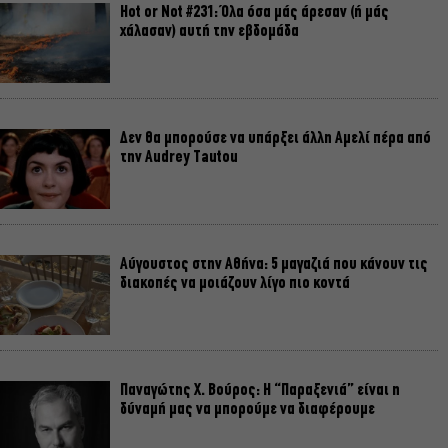
Hot or Not #231: Όλα όσα μάς άρεσαν (ή μάς
χάλασαν) αυτή την εβδομάδα
Δεν θα μπορούσε να υπάρξει άλλη Αμελί πέρα από
την Audrey Tautou
Αύγουστος στην Αθήνα: 5 μαγαζιά που κάνουν τις
διακοπές να μοιάζουν λίγο πιο κοντά
Παναγώτης Χ. Βούρος: Η “Παραξενιά” είναι η
δύναμή μας να μπορούμε να διαφέρουμε