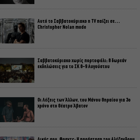
Αυτό το Σαββατοκύριακο η TV παίζει σε…
Christopher Nolan mode
Σαββατοκύριακο χωρίς πορτοφόλι: 8 δωρεάν
εκδηλώσεις για το ΣΚ 8-9 Αυγούστου
Οι Λέξεις των Άλλων, του Μάνου Θηραίου για 3ο
χρόνο στο Θέατρο Άβατον
Δικός σου, Φραντς: Η παράσταση του Αλέξανδρου