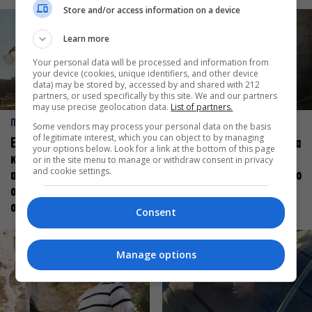
Store and/or access information on a device
Learn more
Your personal data will be processed and information from
your device (cookies, unique identifiers, and other device
data) may be stored by, accessed by and shared with 212
partners, or used specifically by this site. We and our partners
may use precise geolocation data.
List of partners.
ΠΡΟΣΩΠΑ
ΠΡΟΣΩΠΑ
Some vendors may process your personal data on the basis
of legitimate interest, which you can object to by managing
Ελεάνα Ανδρεούδη: Κάθε
Βαγγέλης Μπίκος: Έμαθα να
your options below. Look for a link at the bottom of this page
καλλιτέχνης όταν
δίνω αξία στο ποιος είμαι
or in the site menu to manage or withdraw consent in privacy
and cookie settings.
ανεβαίνει στη σκηνή
πάνω στη σκηνή και όχι στο
οφείλει να αισθάνεται
πως χορεύω
σταρ
Consent
Manage options