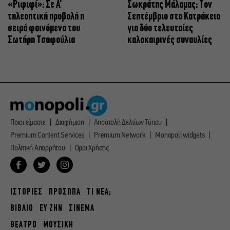
«Ριφιφί»: Σε Α’
Σωκράτης Μάλαμας: Τον
τηλεοπτική προβολή η
Σεπτέμβριο στο Κατράκειο
σειρά φαινόμενο του
για δύο τελευταίες
Σωτήρη Τσαφούλια
καλοκαιρινές συναυλίες
Ποιοι είμαστε
Διαφήμιση
Αποστολή Δελτίων Τύπου
Premium Content Services
Premium Network
Monopoli widgets
Πολιτική Απορρήτου
Οροι Χρήσης
ΙΣΤΟΡΙΕΣ
ΠΡΟΣΩΠΑ
ΤΙ ΝΕΑ;
ΒΙΒΛΙΟ
ΕΥ ΖΗΝ
ΣΙΝΕΜΑ
ΘΕΑΤΡΟ
ΜΟΥΣΙΚΗ