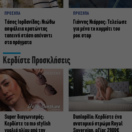
ΠΡΟΣΩΠΑ
ΠΡΟΣΩΠΑ
Tάσος Ιορδανίδης: Νιώθω
Γιάννης Νιάρρος: Τελείωσε
ασφάλεια κρατώντας
για μένα το κομμάτι του
ταπεινή στάση απέναντι
ροκ σταρ
στα πράγματα
Κερδίστε Προσκλήσεις
Super διαγωνισμός:
Dunlopillo: Κερδίστε ένα
Κερδίστε τα πιο stylish
ανατομικό στρώμα Royal
γυαλιά ηλίου από την
Sovereign, αξίας 2900€