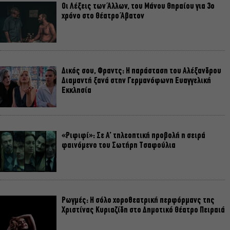
Οι Λέξεις των Άλλων, του Μάνου Θηραίου για 3ο
χρόνο στο Θέατρο Άβατον
Δικός σου, Φραντς: Η παράσταση του Αλέξανδρου
Διαμαντή ξανά στην Γερμανόφωνη Ευαγγελική
Εκκλησία
«Ριφιφί»: Σε Α’ τηλεοπτική προβολή η σειρά
φαινόμενο του Σωτήρη Τσαφούλια
Ρωγμές: Η σόλο χοροθεατρική περφόρμανς της
Χριστίνας Κυριαζίδη στο Δημοτικό Θέατρο Πειραιά