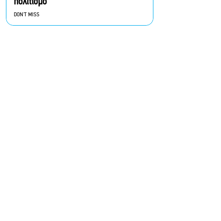
πολιτισμό
DON'T MISS