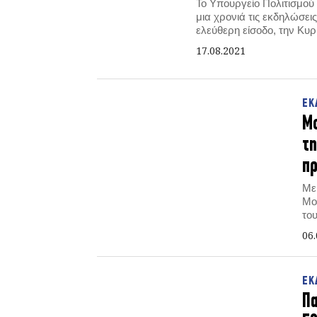
Το Υπουργείο Πολιτισμού
μια χρονιά τις εκδηλώσει
ελεύθερη είσοδο, την Κυρ
17.08.2021
ΕΚ
Μο
τη
π
Με
Μο
το
06.
ΕΚ
Πα