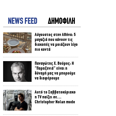
NEWS FEED
ΔΗΜΟΦΙΛΗ
Αύγουστος στην Αθήνα: 5
μαγαζιά που κάνουν τις
διακοπές να μοιάζουν λίγο
πιο κοντά
Παναγώτης Χ. Βούρος: Η
“Παραξενιά” είναι η
δύναμή μας να μπορούμε
να διαφέρουμε
Αυτό το Σαββατοκύριακο
η TV παίζει σε…
Christopher Nolan mode