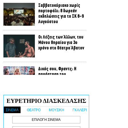
Σαββατοκύριακο χωρίς
πορτοφόλι: 8 δωρεάν
εκδηλώσεις για το ΣΚ 8-9
Αυγούστου
Οι Λέξεις των Άλλων, του
Μάνου Θηραίου για 3ο
χρόνο στο Θέατρο Άβατον
Δικός σου, Φραντς: Η
παράσταση του
Αλέξανδρου Διαμαντή
ξανά στην Γερμανόφωνη
Ευαγγελική Εκκλησία
«Ριφιφί»: Σε Α’
τηλεοπτική προβολή η
σειρά φαινόμενο του
Σωτήρη Τσαφούλια