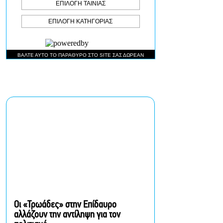
Ρωγμές: Η σόλο
χοροθεατρική
περφόρμανς της
Χριστίνας Κυριαζίδη στο
Δημοτικό Θέατρο Πειραιά
Τόσο Όσο: Η stand-up
comedy των Φουντούλη-
Σπηλιόπουλου στην
Ταράτσα του Λαμπέτη
Μιρέλα Πάχου – Αδάμ
Τσαρούχης: Τα αξέχαστα
ντουέτα του ελληνικού
σινεμά στην Ταράτσα του
Λαμπέτη
Οι «Τρωάδες» στην Επίδαυρο
αλλάζουν την αντίληψη για τον