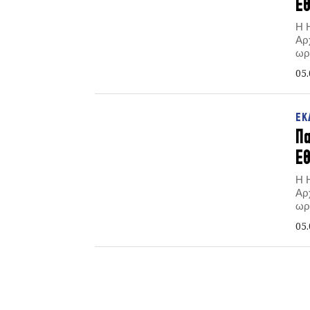
Εθ
Η 
Αρ
ωρ
05.
ΕΚ
Πα
Εθ
Η 
Αρ
ωρ
05.