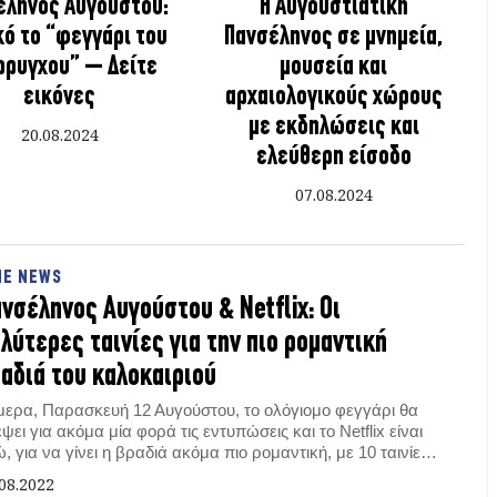
έληνος Αυγούστου:
Η Αυγουστιάτικη
κό το “φεγγάρι του
Πανσέληνος σε μνημεία,
ρρυγχου” – Δείτε
μουσεία και
εικόνες
αρχαιολογικούς χώρους
με εκδηλώσεις και
20.08.2024
ελεύθερη είσοδο
07.08.2024
NE NEWS
νσέληνος Αυγούστου & Netflix: Οι
λύτερες ταινίες για την πιο ρομαντική
αδιά του καλοκαιριού
μερα, Παρασκευή 12 Αυγούστου, το ολόγιομο φεγγάρι θα
ψει για ακόμα μία φορά τις εντυπώσεις και το Netflix είναι
, για να γίνει η βραδιά ακόμα πιο ρομαντική, με 10 ταινίες
υ θα δημιουργήσουν την πιο κατάλληλη ατμόσφαιρα.
08.2022