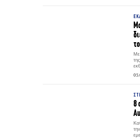
ΕΚ
Μο
δι
το
Με
τη
εκθ
Μο
05.
ΣΤ
8 
Αυ
Κα
τη
εμε