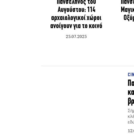
Πανσέληνος του
Πανσ
Αυγούστου: 114
Μαγι
αρχαιολογικοί χώροι
Οξύ
ανοίγουν για το κοινό
25.07.2025
CI
Πα
κα
βρ
Σή
κλέ
εδώ
πο
12.