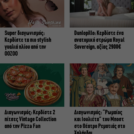
Super διαγωνισμός:
Dunlopillo: Κερδίστε ένα
Κερδίστε τα πιο stylish
ανατομικό στρώμα Royal
γυαλιά ηλίου από την
Sovereign, αξίας 2900€
OOZOO
Διαγωνισμός: Κερδίστε 2
Διαγωνισμός: “Ρωμαίος
πίτσες Vintage Collection
και Ιουλιέτα” του Μποστ
από την Pizza Fan
στο Θέατρο Ρεματιάς στο
Χαλάνδρι