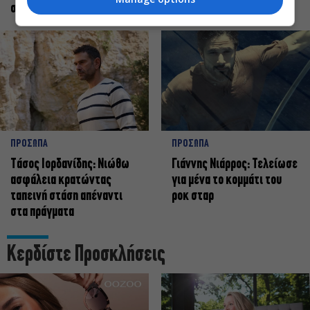
σταρ
ΠΡΟΣΩΠΑ
ΠΡΟΣΩΠΑ
Tάσος Ιορδανίδης: Νιώθω
Γιάννης Νιάρρος: Τελείωσε
ασφάλεια κρατώντας
για μένα το κομμάτι του
ταπεινή στάση απέναντι
ροκ σταρ
στα πράγματα
Κερδίστε Προσκλήσεις