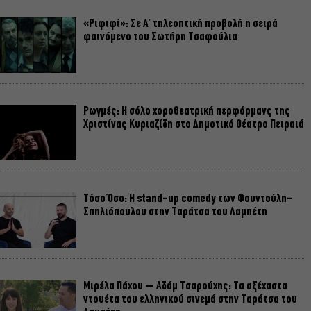
«Ριφιφί»: Σε Α’ τηλεοπτική προβολή η σειρά
φαινόμενο του Σωτήρη Τσαφούλια
Ρωγμές: Η σόλο χοροθεατρική περφόρμανς της
Χριστίνας Κυριαζίδη στο Δημοτικό Θέατρο Πειραιά
Τόσο Όσο: Η stand-up comedy των Φουντούλη-
Σπηλιόπουλου στην Ταράτσα του Λαμπέτη
Μιρέλα Πάχου – Αδάμ Τσαρούχης: Τα αξέχαστα
ντουέτα του ελληνικού σινεμά στην Ταράτσα του