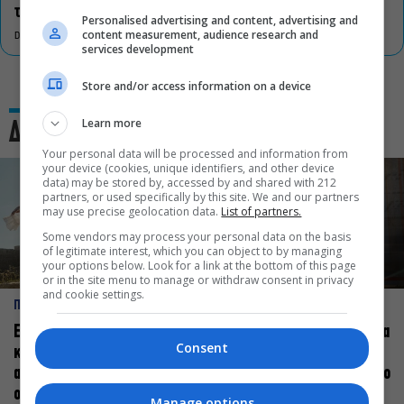
τον πολιτισμό
Personalised advertising and content, advertising and
content measurement, audience research and
DON'T MISS
services development
Store and/or access information on a device
Learn more
Δες και αυτό
Your personal data will be processed and information from
your device (cookies, unique identifiers, and other device
data) may be stored by, accessed by and shared with 212
partners, or used specifically by this site. We and our partners
may use precise geolocation data.
List of partners.
Some vendors may process your personal data on the basis
of legitimate interest, which you can object to by managing
your options below. Look for a link at the bottom of this page
or in the site menu to manage or withdraw consent in privacy
and cookie settings.
ΠΡΟΣΩΠΑ
ΠΡΟΣΩΠΑ
Ελεάνα Ανδρεούδη: Κάθε
Βαγγέλης Μπίκος: Έμαθα να
Consent
καλλιτέχνης όταν
δίνω αξία στο ποιος είμαι
ανεβαίνει στη σκηνή
πάνω στη σκηνή και όχι στο
οφείλει να αισθάνεται
πως χορεύω
Manage options