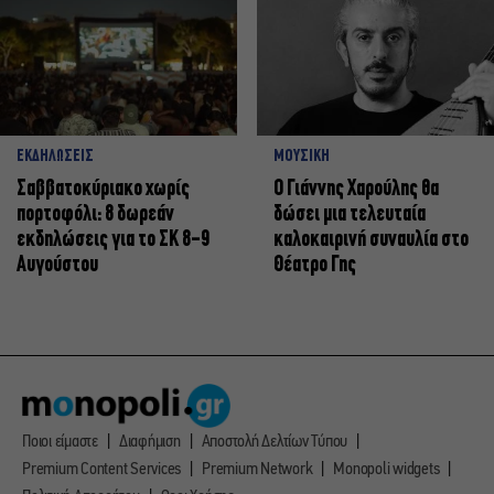
ΕΚΔΗΛΩΣΕΙΣ
ΜΟΥΣΙΚΗ
Σαββατοκύριακο χωρίς
Ο Γιάννης Χαρούλης θα
πορτοφόλι: 8 δωρεάν
δώσει μια τελευταία
εκδηλώσεις για το ΣΚ 8-9
καλοκαιρινή συναυλία στο
Αυγούστου
Θέατρο Γης
Ποιοι είμαστε
Διαφήμιση
Αποστολή Δελτίων Τύπου
Premium Content Services
Premium Network
Monopoli widgets