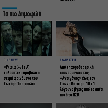
Τα πιο Δημοφιλή
CINE NEWS
ΕΚΔΗΛΩΣΕΙΣ
«Ριφιφί»: Σε Α’
Από τη χοροθεατρική
τηλεοπτική προβολή η
επανερμηνεία της
σειρά φαινόμενο του
«Αντιγόνης» έως τον
Σωτήρη Τσαφούλια
Γιάννη Κότσιρα: 10+1
λόγοι να βγεις από το σπίτι
αυτό το ΠΣΚ