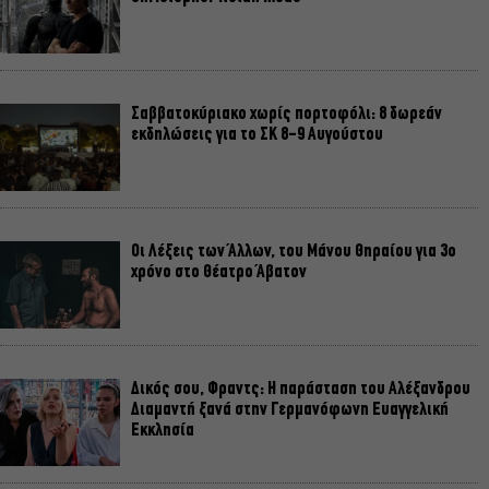
Σαββατοκύριακο χωρίς πορτοφόλι: 8 δωρεάν
εκδηλώσεις για το ΣΚ 8-9 Αυγούστου
Οι Λέξεις των Άλλων, του Μάνου Θηραίου για 3ο
χρόνο στο Θέατρο Άβατον
Δικός σου, Φραντς: Η παράσταση του Αλέξανδρου
Διαμαντή ξανά στην Γερμανόφωνη Ευαγγελική
Εκκλησία