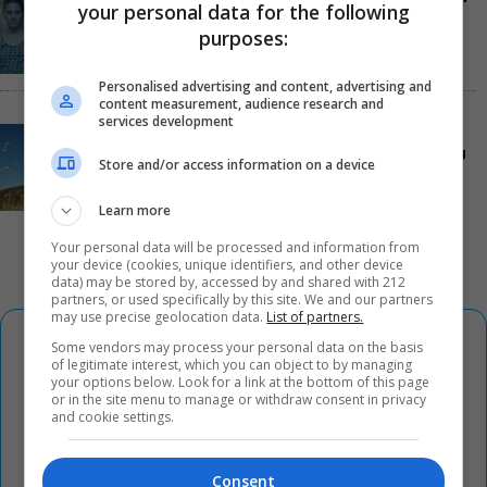
your personal data for the following
νέα ταινία του Αλέξη Αλεξίου
purposes:
Personalised advertising and content, advertising and
content measurement, audience research and
services development
«Δυο μαύρα πουκάμισα»: Το πρώτο trailer της
νέας, πολυαναμενόμενης δραματικής σειράς του
Store and/or access information on a device
MEGA
Learn more
Your personal data will be processed and information from
your device (cookies, unique identifiers, and other device
data) may be stored by, accessed by and shared with 212
partners, or used specifically by this site. We and our partners
may use precise geolocation data.
List of partners.
Some vendors may process your personal data on the basis
of legitimate interest, which you can object to by managing
your options below. Look for a link at the bottom of this page
or in the site menu to manage or withdraw consent in privacy
and cookie settings.
Consent