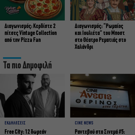
Διαγωνισμός: Κερδίστε 2
Διαγωνισμός: “Ρωμαίος
πίτσες Vintage Collection
και Ιουλιέτα” του Μποστ
από την Pizza Fan
στο Θέατρο Ρεματιάς στο
Χαλάνδρι
Τα πιο Δημοφιλή
ΕΚΔΗΛΩΣΕΙΣ
CINE NEWS
Free City: 12 δωρεάν
Ραντεβού στα Σινεμά #5: