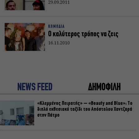
29.09.2011
ΚΩΜΩΔΙΑ
Ο καλύτερος τρόπος να ζεις
16.11.2010
NEWS FEED
ΔΗΜΟΦΙΛΗ
«Κλεμμένος Πειρατής» – «Beauty and Blue»: Το
διπλό εκθεσιακό ταξίδι του Απόστολου Χαντζαρά
στην Πάτμο