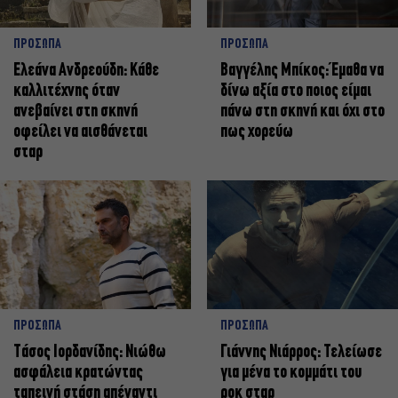
ΠΡΟΣΩΠΑ
ΠΡΟΣΩΠΑ
Ελεάνα Ανδρεούδη: Κάθε
Βαγγέλης Μπίκος: Έμαθα να
καλλιτέχνης όταν
δίνω αξία στο ποιος είμαι
ανεβαίνει στη σκηνή
πάνω στη σκηνή και όχι στο
οφείλει να αισθάνεται
πως χορεύω
σταρ
ΠΡΟΣΩΠΑ
ΠΡΟΣΩΠΑ
Tάσος Ιορδανίδης: Νιώθω
Γιάννης Νιάρρος: Τελείωσε
ασφάλεια κρατώντας
για μένα το κομμάτι του
ταπεινή στάση απέναντι
ροκ σταρ