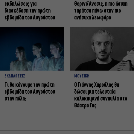
εκδηλώσεις για
Θερινό Άνεσις, η πιο ήσυχη
διασκέδαση την πρώτη
ταράτσα πάνω στην πιο
εβδομάδα του Αυγούστου
ανήσυχη λεωφόρο
ΕΚΔΗΛΩΣΕΙΣ
ΜΟΥΣΙΚΗ
Τι θα κάνουμε την πρώτη
Ο Γιάννης Χαρούλης θα
εβδομάδα του Αυγούστου
δώσει μια τελευταία
στην πόλη;
καλοκαιρινή συναυλία στο
Θέατρο Γης