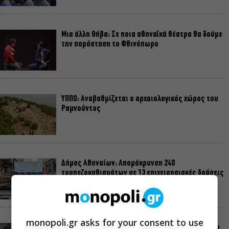
Μια άλλη Θήβα: Σε ποια αθηναϊκά θέατρα θα δούμε
την παράσταση το Φθινόπωρο
ΥΠΠΟ: Αναβαθμίζεται ο αρχαιολογικός χώρος του
Ραμνούντος
Δήμος Αθηναίων: Απομάκρυνση 240
τραπεζοκαθισμάτων σε 13 επιχειρησιακές δράσεις
monopoli.gr asks for your consent to use
«Θάλασσα από γυαλί»: Παγκόσμια πρεμιέρα για τη