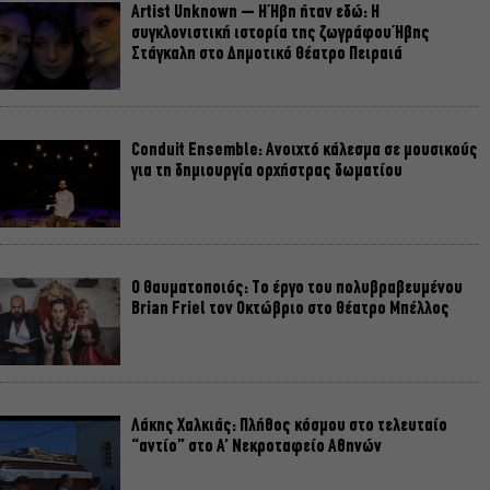
Artist Unknown – Η Ήβη ήταν εδώ: Η
συγκλονιστική ιστορία της ζωγράφου Ήβης
Στάγκαλη στο Δημοτικό Θέατρο Πειραιά
Conduit Ensemble: Ανοιχτό κάλεσμα σε μουσικούς
για τη δημιουργία ορχήστρας δωματίου
Ο Θαυματοποιός: Το έργο του πολυβραβευμένου
Brian Friel τον Οκτώβριο στο Θέατρο Μπέλλος
Λάκης Χαλκιάς: Πλήθος κόσμου στο τελευταίο
“αντίο” στο Α’ Νεκροταφείο Αθηνών