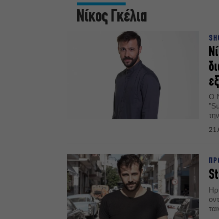
Νίκος Γκέλια
SH
Νί
δι
εξ
Ο 
"S
την
πρ
21.
ΠΡ
St
Ηρ
ον
ται
στ