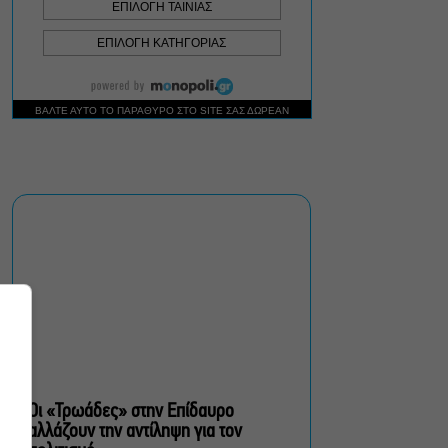
Δήμος Αθηναίων:
Απομάκρυνση 240
τραπεζοκαθισμάτων σε 13
επιχειρησιακές δράσεις
«Θάλασσα από γυαλί»:
Παγκόσμια πρεμιέρα για τη
νέα ταινία του Αλέξη
Αλεξίου
«Δυο μαύρα πουκάμισα»:
Το πρώτο trailer της
νέας, πολυαναμενόμενης
δραματικής σειράς του
MEGA
Οι «Τρωάδες» στην Επίδαυρο
αλλάζουν την αντίληψη για τον