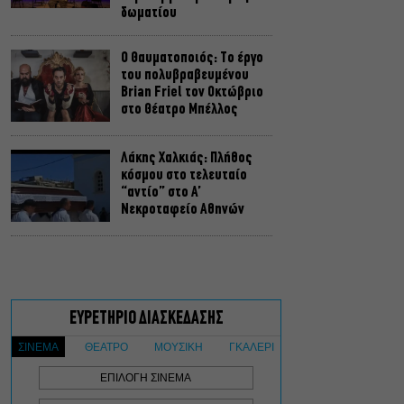
δωματίου
Ο Θαυματοποιός: Το έργο
του πολυβραβευμένου
Brian Friel τον Οκτώβριο
στο Θέατρο Μπέλλος
Λάκης Χαλκιάς: Πλήθος
κόσμου στο τελευταίο
“αντίο” στο Α’
Νεκροταφείο Αθηνών
Μια άλλη Θήβα: Σε ποια
αθηναϊκά θέατρα θα δούμε
την παράσταση το
Φθινόπωρο
ΥΠΠΟ: Αναβαθμίζεται ο
αρχαιολογικός χώρος του
Ραμνούντος