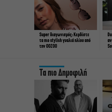
Super διαγωνισμός: Κερδίστε
Du
τα πιο stylish γυαλιά ηλίου από
αν
την OOZOO
So
Τα πιο Δημοφιλή