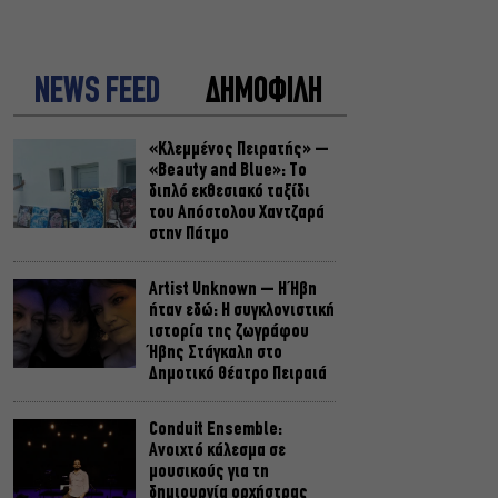
NEWS FEED
ΔΗΜΟΦΙΛΗ
«Κλεμμένος Πειρατής» –
«Beauty and Blue»: Το
διπλό εκθεσιακό ταξίδι
του Απόστολου Χαντζαρά
στην Πάτμο
Artist Unknown – Η Ήβη
ήταν εδώ: Η συγκλονιστική
ιστορία της ζωγράφου
Ήβης Στάγκαλη στο
Δημοτικό Θέατρο Πειραιά
Conduit Ensemble:
Ανοιχτό κάλεσμα σε
μουσικούς για τη
δημιουργία ορχήστρας