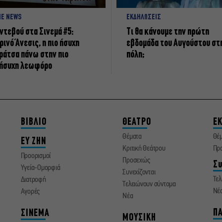
NE NEWS
ΕΚΔΗΛΩΣΕΙΣ
ντεβού στα Σινεμά #5:
Τι θα κάνουμε την πρώτη
ρινό Άνεσις, η πιο ήσυχη
εβδομάδα του Αυγούστου στ
ράτσα πάνω στην πιο
πόλη;
ήσυχη λεωφόρο
ΒΙΒΛΙΟ
ΘΕΑΤΡΟ
ΕΚ
Θέματα
Θέ
ΕΥ ΖΗΝ
Κριτική Θεάτρου
Πρ
Προορισμοί
Προσεχώς
Συ
Υγεία-Ομορφιά
Συνεχίζονται
Τελ
Διατροφή
Τελειώνουν σύντομα
Νέ
Αγορές
Νέα
ΠΑ
ΣΙΝΕΜΑ
ΜΟΥΣΙΚΗ