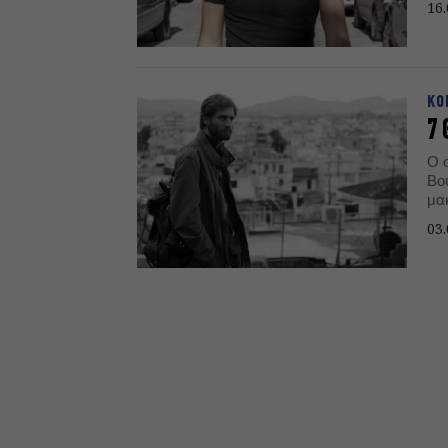
16.
ΚΟ
7 
Ο 
Βο
μα
πρα
03.