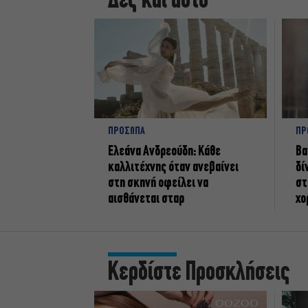
Δες και αυτό
ΠΡΟΣΩΠΑ
ΠΡ
Ελεάνα Ανδρεούδη: Κάθε
Βα
καλλιτέχνης όταν ανεβαίνει
δί
στη σκηνή οφείλει να
στ
αισθάνεται σταρ
χο
Κερδίστε Προσκλήσεις