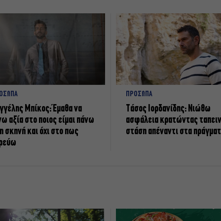
ΟΣΩΠΑ
ΠΡΟΣΩΠΑ
γγέλης Μπίκος: Έμαθα να
Tάσος Ιορδανίδης: Νιώθω
νω αξία στο ποιος είμαι πάνω
ασφάλεια κρατώντας ταπει
η σκηνή και όχι στο πως
στάση απέναντι στα πράγμα
ρεύω