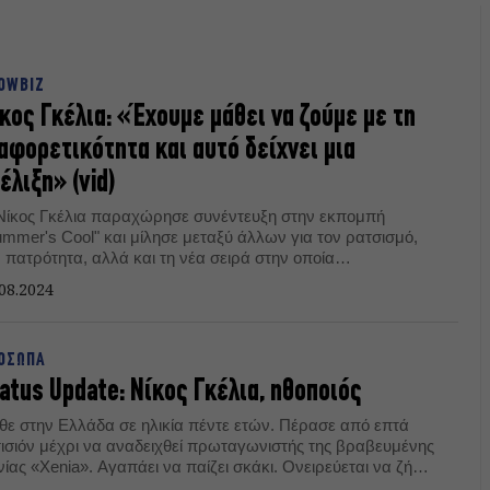
OWBIZ
κος Γκέλια: «Έχουμε μάθει να ζούμε με τη
αφορετικότητα και αυτό δείχνει μια
έλιξη» (vid)
Νίκος Γκέλια παραχώρησε συνέντευξη στην εκπομπή
ummer's Cool" και μίλησε μεταξύ άλλων για τον ρατσισμό,
 πατρότητα, αλλά και τη νέα σειρά στην οποία
ωταγωνιστεί.
08.2024
ΟΣΩΠΑ
atus Update: Νίκος Γκέλια, ηθοποιός
θε στην Ελλάδα σε ηλικία πέντε ετών. Πέρασε από επτά
τισιόν μέχρι να αναδειχθεί πρωταγωνιστής της βραβευμένης
νίας «Xenia». Αγαπάει να παίζει σκάκι. Ονειρεύεται να ζήσει
ο Παρίσι και να συχνάζει στα καφέ της Μονμάρτης.