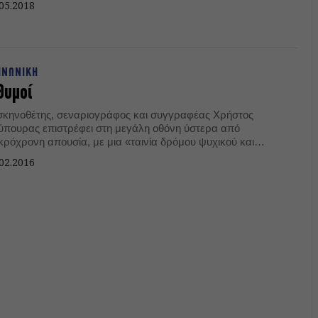
05.2018
ΙΝΩΝΙΚΗ
Θυμοί
σκηνοθέτης, σεναριογράφος και συγγραφέας Χρήστος
ύπουρας επιστρέφει στη μεγάλη οθόνη ύστερα από
κρόχρονη απουσία, με μια «ταινία δρόμου ψυχικού και
γματικού» όπως ο ίδιος τη χαρακτηρίζει.
02.2016