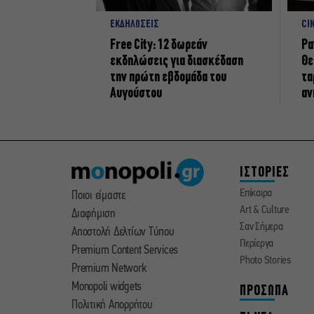
ΕΚΔΗΛΩΣΕΙΣ
CI
Free City: 12 δωρεάν
Ρα
εκδηλώσεις για διασκέδαση
Θε
την πρώτη εβδομάδα του
τα
Αυγούστου
αν
ΙΣΤΟΡΙΕΣ
Επίκαιρα
Ποιοι είμαστε
Art & Culture
Διαφήμιση
Σαν Σήμερα
Αποστολή Δελτίων Τύπου
Περίεργα
Premium Content Services
Photo Stories
Premium Network
Monopoli widgets
ΠΡΟΣΩΠΑ
Πολιτική Απορρήτου