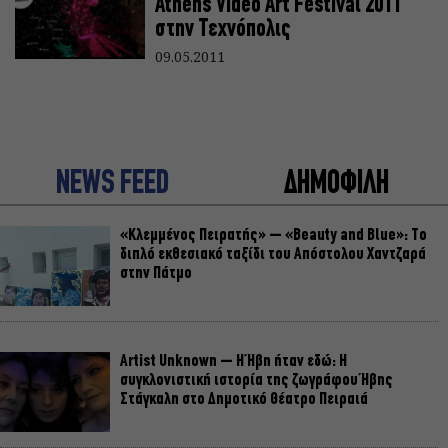
Athens Video Art Festival 2011
στην Τεχνόπολις
09.05.2011
NEWS FEED
ΔΗΜΟΦΙΛΗ
«Κλεμμένος Πειρατής» – «Beauty and Blue»: Το
διπλό εκθεσιακό ταξίδι του Απόστολου Χαντζαρά
στην Πάτμο
Artist Unknown – Η Ήβη ήταν εδώ: Η
συγκλονιστική ιστορία της ζωγράφου Ήβης
Στάγκαλη στο Δημοτικό Θέατρο Πειραιά