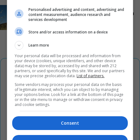
«Δυο μαύρα πουκάμισα»: Το πρώτο trailer της
Personalised advertising and content, advertising and
νέας, πολυαναμενόμενης δραματικής σειράς του
content measurement, audience research and
services development
MEGA
Store and/or access information on a device
Learn more
Your personal data will be processed and information from
your device (cookies, unique identifiers, and other device
data) may be stored by, accessed by and shared with 212
partners, or used specifically by this site. We and our partners
may use precise geolocation data.
List of partners.
Some vendors may process your personal data on the basis
of legitimate interest, which you can object to by managing
your options below. Look for a link at the bottom of this page
or in the site menu to manage or withdraw consent in privacy
and cookie settings.
Consent