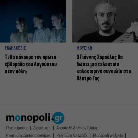
ΕΚΔΗΛΩΣΕΙΣ
ΜΟΥΣΙΚΗ
Τι θα κάνουμε την πρώτη
Ο Γιάννης Χαρούλης θα
εβδομάδα του Αυγούστου
δώσει μια τελευταία
στην πόλη;
καλοκαιρινή συναυλία στο
Θέατρο Γης
Ποιοι είμαστε
Διαφήμιση
Αποστολή Δελτίων Τύπου
Premium Content Services
Premium Network
Monopoli widgets