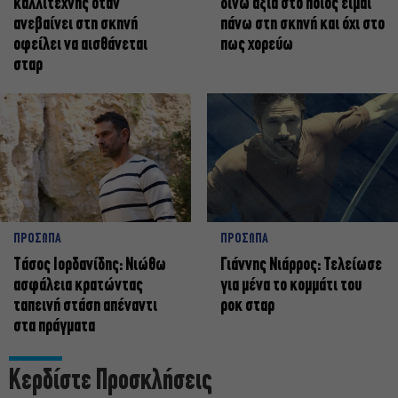
καλλιτέχνης όταν
δίνω αξία στο ποιος είμαι
ανεβαίνει στη σκηνή
πάνω στη σκηνή και όχι στο
οφείλει να αισθάνεται
πως χορεύω
σταρ
ΠΡΟΣΩΠΑ
ΠΡΟΣΩΠΑ
Tάσος Ιορδανίδης: Νιώθω
Γιάννης Νιάρρος: Τελείωσε
ασφάλεια κρατώντας
για μένα το κομμάτι του
ταπεινή στάση απέναντι
ροκ σταρ
στα πράγματα
Κερδίστε Προσκλήσεις