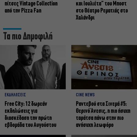
πίτσες Vintage Collection
και Ιουλιέτα” του Μποστ
από την Pizza Fan
στο Θέατρο Ρεματιάς στο
Χαλάνδρι
Τα πιο Δημοφιλή
ΕΚΔΗΛΩΣΕΙΣ
CINE NEWS
Free City: 12 δωρεάν
Ραντεβού στα Σινεμά #5:
εκδηλώσεις για
Θερινό Άνεσις, η πιο ήσυχη
διασκέδαση την πρώτη
ταράτσα πάνω στην πιο
εβδομάδα του Αυγούστου
ανήσυχη λεωφόρο