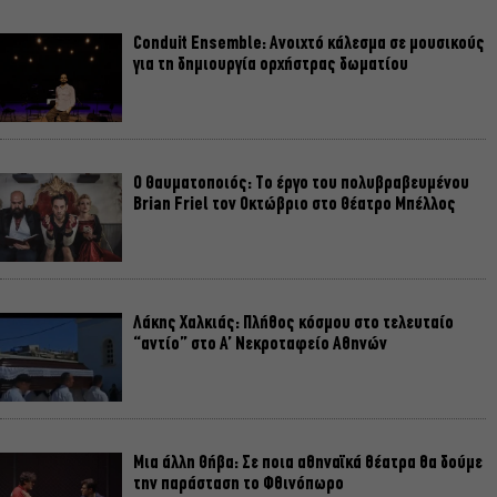
Conduit Ensemble: Ανοιχτό κάλεσμα σε μουσικούς
για τη δημιουργία ορχήστρας δωματίου
Ο Θαυματοποιός: Το έργο του πολυβραβευμένου
Brian Friel τον Οκτώβριο στο Θέατρο Μπέλλος
Λάκης Χαλκιάς: Πλήθος κόσμου στο τελευταίο
“αντίο” στο Α’ Νεκροταφείο Αθηνών
Μια άλλη Θήβα: Σε ποια αθηναϊκά θέατρα θα δούμε
την παράσταση το Φθινόπωρο