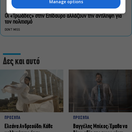
Manage options
Οι «Τρωάδες» στην Επίδαυρο αλλάζουν την αντίληψη για
τον πολιτισμό
DON'T MISS
Δες και αυτό
ΠΡΟΣΩΠΑ
ΠΡΟΣΩΠΑ
Ελεάνα Ανδρεούδη: Κάθε
Βαγγέλης Μπίκος: Έμαθα να