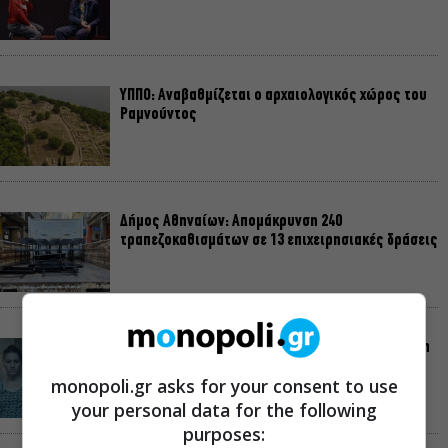
ΥΠΠΟ: Αναβαθμίζεται ο αρχαιολογικός χώρος του
Ραμνούντος
Δήμος Αθηναίων: Απομάκρυνση 240
τραπεζοκαθισμάτων σε 13 επιχειρησιακές δράσεις
«Θάλασσα από γυαλί»: Παγκόσμια πρεμιέρα για τη
νέα ταινία του Αλέξη Αλεξίου
monopoli.gr asks for your consent to use
your personal data for the following
purposes: