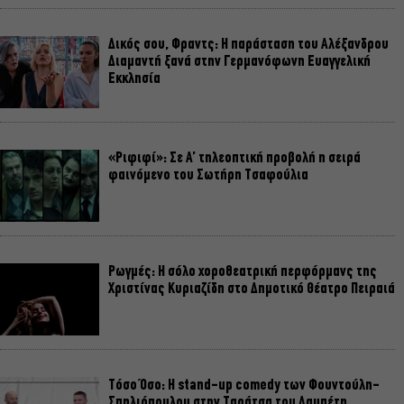
Δικός σου, Φραντς: Η παράσταση του Αλέξανδρου
Διαμαντή ξανά στην Γερμανόφωνη Ευαγγελική
Εκκλησία
«Ριφιφί»: Σε Α’ τηλεοπτική προβολή η σειρά
φαινόμενο του Σωτήρη Τσαφούλια
Ρωγμές: Η σόλο χοροθεατρική περφόρμανς της
Χριστίνας Κυριαζίδη στο Δημοτικό Θέατρο Πειραιά
Τόσο Όσο: Η stand-up comedy των Φουντούλη-
Σπηλιόπουλου στην Ταράτσα του Λαμπέτη