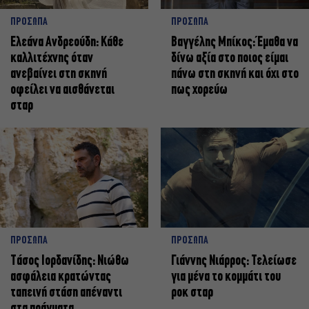
ΠΡΟΣΩΠΑ
ΠΡΟΣΩΠΑ
Ελεάνα Ανδρεούδη: Κάθε
Βαγγέλης Μπίκος: Έμαθα να
καλλιτέχνης όταν
δίνω αξία στο ποιος είμαι
ανεβαίνει στη σκηνή
πάνω στη σκηνή και όχι στο
οφείλει να αισθάνεται
πως χορεύω
σταρ
ΠΡΟΣΩΠΑ
ΠΡΟΣΩΠΑ
Tάσος Ιορδανίδης: Νιώθω
Γιάννης Νιάρρος: Τελείωσε
ασφάλεια κρατώντας
για μένα το κομμάτι του
ταπεινή στάση απέναντι
ροκ σταρ
στα πράγματα