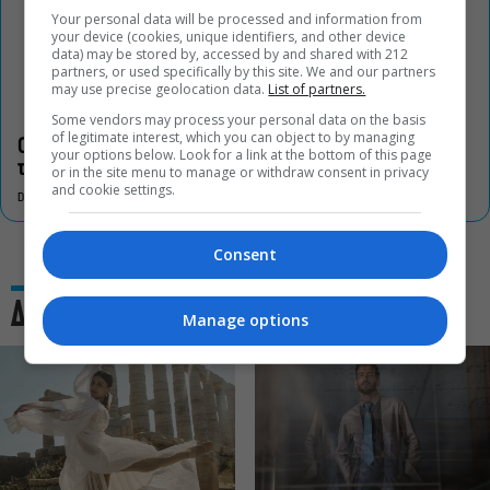
Your personal data will be processed and information from
your device (cookies, unique identifiers, and other device
data) may be stored by, accessed by and shared with 212
partners, or used specifically by this site. We and our partners
may use precise geolocation data.
List of partners.
Some vendors may process your personal data on the basis
of legitimate interest, which you can object to by managing
Οι «Τρωάδες» στην Επίδαυρο αλλάζουν την αντίληψη για
your options below. Look for a link at the bottom of this page
τον πολιτισμό
or in the site menu to manage or withdraw consent in privacy
and cookie settings.
DON'T MISS
Consent
Δες και αυτό
Manage options