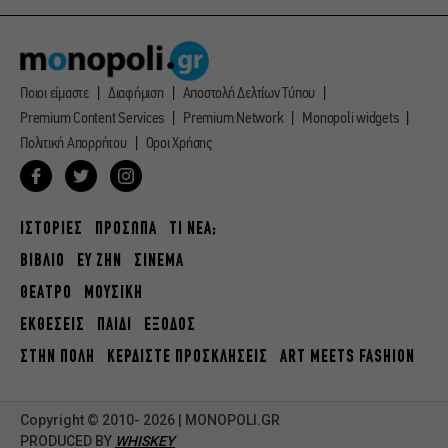
Ποιοι είμαστε
Διαφήμιση
Αποστολή Δελτίων Τύπου
Premium Content Services
Premium Network
Monopoli widgets
Πολιτική Απορρήτου
Οροι Χρήσης
ΙΣΤΟΡΙΕΣ
ΠΡΟΣΩΠΑ
ΤΙ ΝΕΑ;
ΒΙΒΛΙΟ
ΕΥ ΖΗΝ
ΣΙΝΕΜΑ
ΘΕΑΤΡΟ
ΜΟΥΣΙΚΗ
ΕΚΘΕΣΕΙΣ
ΠΑΙΔΙ
ΕΞΟΔΟΣ
ΣΤΗΝ ΠΟΛΗ
ΚΕΡΔΙΣΤΕ ΠΡΟΣΚΛΗΣΕΙΣ
ART MEETS FASHION
Copyright © 2010- 2026 | MONOPOLI.GR
PRODUCED BY
WHISKEY