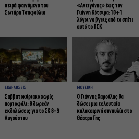
σειρά φαινόμενο του
«Αντιγόνης» έως τον
Σωτήρη Τσαφούλια
Γιάννη Κότσιρα: 10+1
λόγοι να βγεις από το σπίτι
αυτό το ΠΣΚ
ΕΚΔΗΛΩΣΕΙΣ
ΜΟΥΣΙΚΗ
Σαββατοκύριακο χωρίς
Ο Γιάννης Χαρούλης θα
πορτοφόλι: 8 δωρεάν
δώσει μια τελευταία
εκδηλώσεις για το ΣΚ 8-9
καλοκαιρινή συναυλία στο
Αυγούστου
Θέατρο Γης