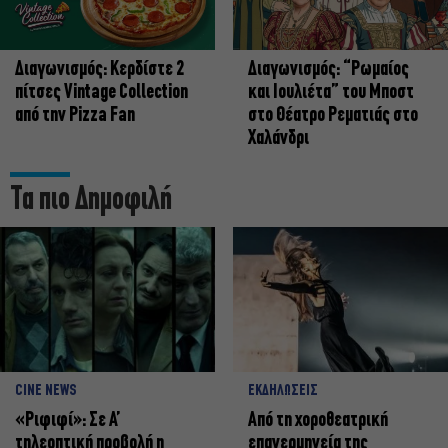
Διαγωνισμός: Κερδίστε 2
Διαγωνισμός: “Ρωμαίος
πίτσες Vintage Collection
και Ιουλιέτα” του Μποστ
από την Pizza Fan
στο Θέατρο Ρεματιάς στο
Χαλάνδρι
Τα πιο Δημοφιλή
CINE NEWS
ΕΚΔΗΛΩΣΕΙΣ
«Ριφιφί»: Σε Α’
Από τη χοροθεατρική
τηλεοπτική προβολή η
επανερμηνεία της