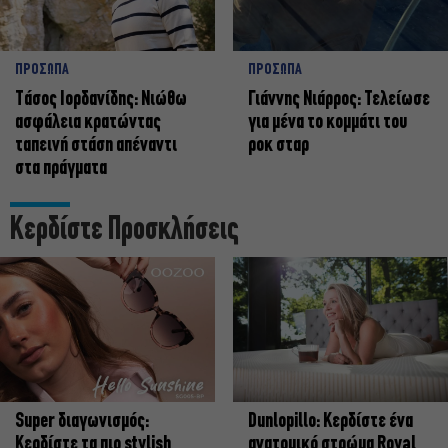
ΠΡΟΣΩΠΑ
ΠΡΟΣΩΠΑ
Tάσος Ιορδανίδης: Νιώθω
Γιάννης Νιάρρος: Τελείωσε
ασφάλεια κρατώντας
για μένα το κομμάτι του
ταπεινή στάση απέναντι
ροκ σταρ
στα πράγματα
Κερδίστε Προσκλήσεις
Super διαγωνισμός:
Dunlopillo: Κερδίστε ένα
Κερδίστε τα πιο stylish
ανατομικό στρώμα Royal