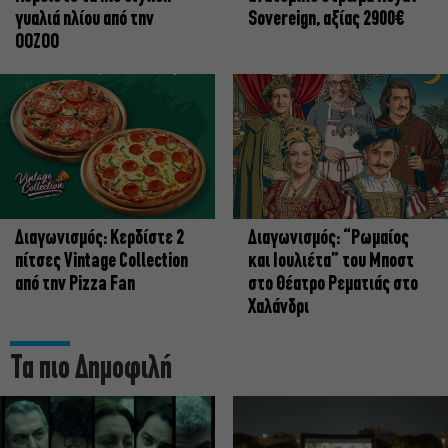
γυαλιά ηλίου από την
Sovereign, αξίας 2900€
OOZOO
Διαγωνισμός: Κερδίστε 2
Διαγωνισμός: “Ρωμαίος
πίτσες Vintage Collection
και Ιουλιέτα” του Μποστ
από την Pizza Fan
στο Θέατρο Ρεματιάς στο
Χαλάνδρι
Τα πιο Δημοφιλή