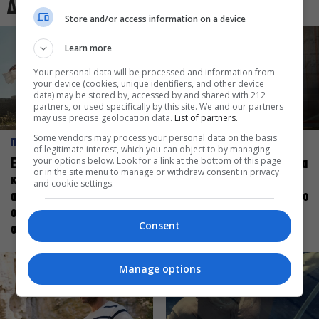
Δες και αυτό
Store and/or access information on a device
Learn more
Your personal data will be processed and information from
your device (cookies, unique identifiers, and other device
data) may be stored by, accessed by and shared with 212
partners, or used specifically by this site. We and our partners
may use precise geolocation data.
List of partners.
Some vendors may process your personal data on the basis
ΠΡΟΣΩΠΑ
ΠΡΟΣΩΠΑ
of legitimate interest, which you can object to by managing
your options below. Look for a link at the bottom of this page
Ελεάνα Ανδρεούδη: Κάθε
Βαγγέλης Μπίκος: Έμαθα να
or in the site menu to manage or withdraw consent in privacy
καλλιτέχνης όταν
δίνω αξία στο ποιος είμαι
and cookie settings.
ανεβαίνει στη σκηνή
πάνω στη σκηνή και όχι στο
οφείλει να αισθάνεται
πως χορεύω
Consent
σταρ
Manage options