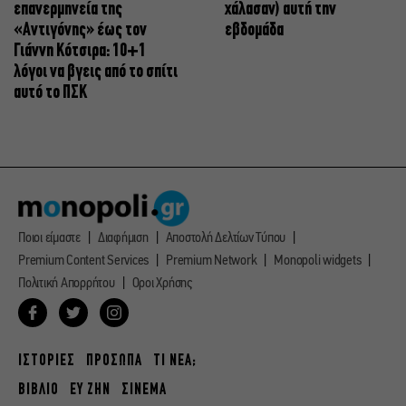
επανερμηνεία της
χάλασαν) αυτή την
«Αντιγόνης» έως τον
εβδομάδα
Γιάννη Κότσιρα: 10+1
λόγοι να βγεις από το σπίτι
αυτό το ΠΣΚ
Ποιοι είμαστε
Διαφήμιση
Αποστολή Δελτίων Τύπου
Premium Content Services
Premium Network
Monopoli widgets
Πολιτική Απορρήτου
Οροι Χρήσης
ΙΣΤΟΡΙΕΣ
ΠΡΟΣΩΠΑ
ΤΙ ΝΕΑ;
ΒΙΒΛΙΟ
ΕΥ ΖΗΝ
ΣΙΝΕΜΑ