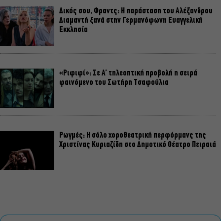
Δικός σου, Φραντς: Η παράσταση του Αλέξανδρου
Διαμαντή ξανά στην Γερμανόφωνη Ευαγγελική
Εκκλησία
«Ριφιφί»: Σε Α’ τηλεοπτική προβολή η σειρά
φαινόμενο του Σωτήρη Τσαφούλια
Ρωγμές: Η σόλο χοροθεατρική περφόρμανς της
Χριστίνας Κυριαζίδη στο Δημοτικό Θέατρο Πειραιά