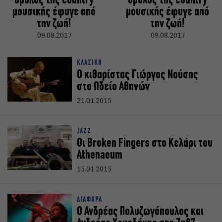
θρύλος της country
θρύλος της country
μουσικής έφυγε από
μουσικής έφυγε από
την ζωή!
την ζωή!
09.08.2017
09.08.2017
ΚΛΑΣΙΚΗ
Ο κιθαρίστας Γιώργος Νούσης
στο Ωδείο Αθηνών
21.01.2015
JAZZ
Οι Broken Fingers στο Κελάρι του
Athenaeum
15.01.2015
ΔΙΑΦΟΡΑ
Ο Ανδρέας Πολυζωγόπουλος και