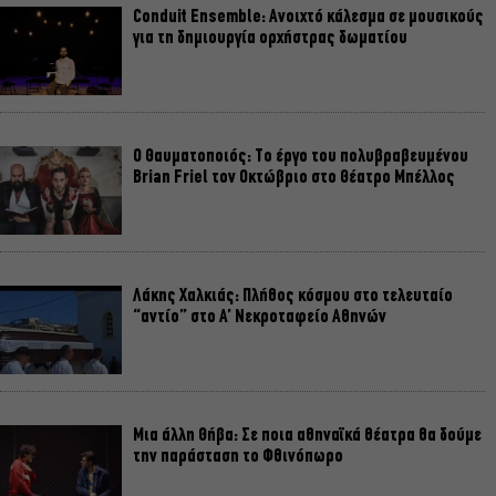
Conduit Ensemble: Ανοιχτό κάλεσμα σε μουσικούς
για τη δημιουργία ορχήστρας δωματίου
Ο Θαυματοποιός: Το έργο του πολυβραβευμένου
Brian Friel τον Οκτώβριο στο Θέατρο Μπέλλος
Λάκης Χαλκιάς: Πλήθος κόσμου στο τελευταίο
“αντίο” στο Α’ Νεκροταφείο Αθηνών
Μια άλλη Θήβα: Σε ποια αθηναϊκά θέατρα θα δούμε
την παράσταση το Φθινόπωρο