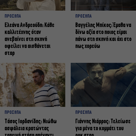
ΠΡΟΣΩΠΑ
ΠΡΟΣΩΠΑ
Ελεάνα Ανδρεούδη: Κάθε
Βαγγέλης Μπίκος: Έμαθα να
καλλιτέχνης όταν
δίνω αξία στο ποιος είμαι
ανεβαίνει στη σκηνή
πάνω στη σκηνή και όχι στο
οφείλει να αισθάνεται
πως χορεύω
σταρ
ΠΡΟΣΩΠΑ
ΠΡΟΣΩΠΑ
Tάσος Ιορδανίδης: Νιώθω
Γιάννης Νιάρρος: Τελείωσε
ασφάλεια κρατώντας
για μένα το κομμάτι του
ταπεινή στάση απέναντι
ροκ σταρ