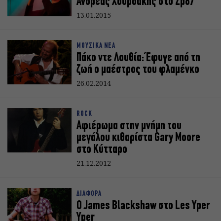
Ανδρέας Χουρδάκης στο Zp87
13.01.2015
ΜΟΥΣΙΚΑ ΝΕΑ
Πάκο ντε Λουθία: Έφυγε από τη
ζωή ο μαέστρος του φλαμένκο
26.02.2014
ROCK
Αφιέρωμα στην μνήμη του
μεγάλου κιθαρίστα Gary Moore
στο Κύτταρο
21.12.2012
ΔΙΑΦΟΡΑ
Ο James Blackshaw στο Les Yper
Yper