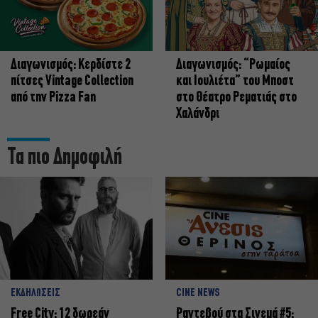
Διαγωνισμός: Κερδίστε 2
Διαγωνισμός: “Ρωμαίος
πίτσες Vintage Collection
και Ιουλιέτα” του Μποστ
από την Pizza Fan
στο Θέατρο Ρεματιάς στο
Χαλάνδρι
Τα πιο Δημοφιλή
ΕΚΔΗΛΩΣΕΙΣ
CINE NEWS
Free City: 12 δωρεάν
Ραντεβού στα Σινεμά #5: