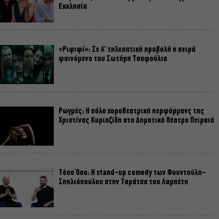
Εκκλησία
«Ριφιφί»: Σε Α’ τηλεοπτική προβολή η σειρά
φαινόμενο του Σωτήρη Τσαφούλια
Ρωγμές: Η σόλο χοροθεατρική περφόρμανς της
Χριστίνας Κυριαζίδη στο Δημοτικό Θέατρο Πειραιά
Τόσο Όσο: Η stand-up comedy των Φουντούλη-
Σπηλιόπουλου στην Ταράτσα του Λαμπέτη