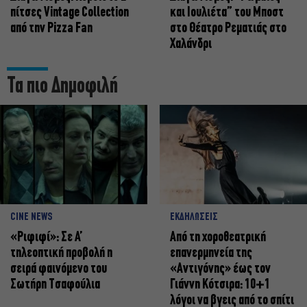
πίτσες Vintage Collection
και Ιουλιέτα” του Μποστ
από την Pizza Fan
στο Θέατρο Ρεματιάς στο
Χαλάνδρι
Τα πιο Δημοφιλή
CINE NEWS
ΕΚΔΗΛΩΣΕΙΣ
«Ριφιφί»: Σε Α’
Από τη χοροθεατρική
τηλεοπτική προβολή η
επανερμηνεία της
σειρά φαινόμενο του
«Αντιγόνης» έως τον
Σωτήρη Τσαφούλια
Γιάννη Κότσιρα: 10+1
λόγοι να βγεις από το σπίτι