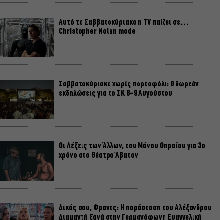
Αυτό το Σαββατοκύριακο η TV παίζει σε…
Christopher Nolan mode
Σαββατοκύριακο χωρίς πορτοφόλι: 8 δωρεάν
εκδηλώσεις για το ΣΚ 8-9 Αυγούστου
Οι Λέξεις των Άλλων, του Μάνου Θηραίου για 3ο
χρόνο στο Θέατρο Άβατον
Δικός σου, Φραντς: Η παράσταση του Αλέξανδρου
Διαμαντή ξανά στην Γερμανόφωνη Ευαγγελική