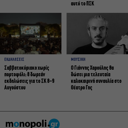
αυτό το ΠΣΚ
ΕΚΔΗΛΩΣΕΙΣ
ΜΟΥΣΙΚΗ
Σαββατοκύριακο χωρίς
Ο Γιάννης Χαρούλης θα
πορτοφόλι: 8 δωρεάν
δώσει μια τελευταία
εκδηλώσεις για το ΣΚ 8-9
καλοκαιρινή συναυλία στο
Αυγούστου
Θέατρο Γης