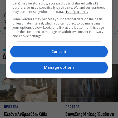
data) may be stored by, accessed by and shared with 212
partners, or used specifically by this site. We and our partners
may use precise geolocation data.
List of partners.
Οι «Τρωάδες» στην Επίδαυρο αλλάζουν την αντίληψη για
Some vendors may process your personal data on the basis
τον πολιτισμό
of legitimate interest, which you can object to by managing
your options below. Look for a link at the bottom of this page
DON'T MISS
or in the site menu to manage or withdraw consent in privacy
and cookie settings.
Consent
Δες και αυτό
Manage options
ΠΡΟΣΩΠΑ
ΠΡΟΣΩΠΑ
Ελεάνα Ανδρεούδη: Κάθε
Βαγγέλης Μπίκος: Έμαθα να