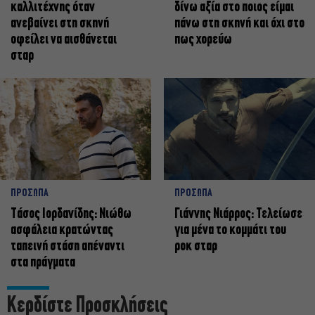
καλλιτέχνης όταν
δίνω αξία στο ποιος είμαι
ανεβαίνει στη σκηνή
πάνω στη σκηνή και όχι στο
οφείλει να αισθάνεται
πως χορεύω
σταρ
ΠΡΟΣΩΠΑ
ΠΡΟΣΩΠΑ
Tάσος Ιορδανίδης: Νιώθω
Γιάννης Νιάρρος: Τελείωσε
ασφάλεια κρατώντας
για μένα το κομμάτι του
ταπεινή στάση απέναντι
ροκ σταρ
στα πράγματα
Κερδίστε Προσκλήσεις