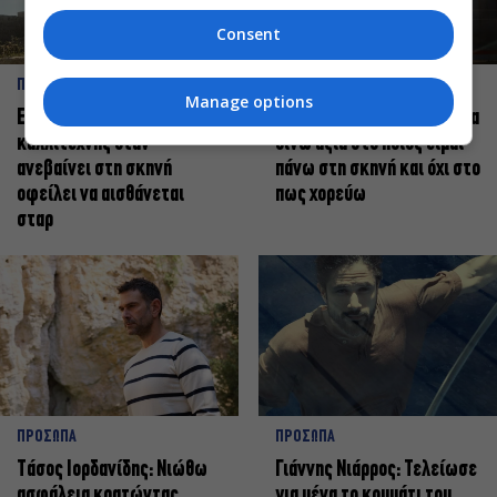
Consent
ΠΡΟΣΩΠΑ
ΠΡΟΣΩΠΑ
Manage options
Ελεάνα Ανδρεούδη: Κάθε
Βαγγέλης Μπίκος: Έμαθα να
καλλιτέχνης όταν
δίνω αξία στο ποιος είμαι
ανεβαίνει στη σκηνή
πάνω στη σκηνή και όχι στο
οφείλει να αισθάνεται
πως χορεύω
σταρ
ΠΡΟΣΩΠΑ
ΠΡΟΣΩΠΑ
Tάσος Ιορδανίδης: Νιώθω
Γιάννης Νιάρρος: Τελείωσε
ασφάλεια κρατώντας
για μένα το κομμάτι του