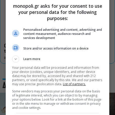
monopoli.gr asks for your consent to use
your personal data for the following
purposes:
Personalised advertising and content, advertising and
content measurement, audience research and
services development
Οι «Τρωάδες» στην Επίδαυρο αλλάζουν την αντίληψη για
Store and/or access information on a device
τον πολιτισμό
DON'T MISS
Learn more
Your personal data will be processed and information from
your device (cookies, unique identifiers, and other device
data) may be stored by, accessed by and shared with 212
partners, or used specifically by this site. We and our partners
Δες και αυτό
may use precise geolocation data.
List of partners.
Some vendors may process your personal data on the basis
of legitimate interest, which you can object to by managing
your options below. Look for a link at the bottom of this page
or in the site menu to manage or withdraw consent in privacy
and cookie settings.