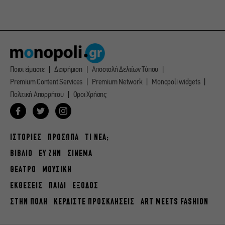
Ποιοι είμαστε
Διαφήμιση
Αποστολή Δελτίων Τύπου
Premium Content Services
Premium Network
Monopoli widgets
Πολιτική Απορρήτου
Οροι Χρήσης
ΙΣΤΟΡΙΕΣ
ΠΡΟΣΩΠΑ
ΤΙ ΝΕΑ;
ΒΙΒΛΙΟ
ΕΥ ΖΗΝ
ΣΙΝΕΜΑ
ΘΕΑΤΡΟ
ΜΟΥΣΙΚΗ
ΕΚΘΕΣΕΙΣ
ΠΑΙΔΙ
ΕΞΟΔΟΣ
ΣΤΗΝ ΠΟΛΗ
ΚΕΡΔΙΣΤΕ ΠΡΟΣΚΛΗΣΕΙΣ
ART MEETS FASHION