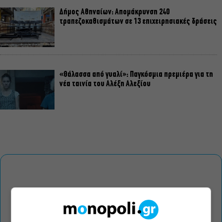
Δήμος Αθηναίων: Απομάκρυνση 240
τραπεζοκαθισμάτων σε 13 επιχειρησιακές δράσεις
«Θάλασσα από γυαλί»: Παγκόσμια πρεμιέρα για τη
νέα ταινία του Αλέξη Αλεξίου