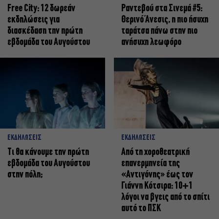
Free City: 12 δωρεάν
Ραντεβού στα Σινεμά #5:
εκδηλώσεις για
Θερινό Άνεσις, η πιο ήσυχη
διασκέδαση την πρώτη
ταράτσα πάνω στην πιο
εβδομάδα του Αυγούστου
ανήσυχη λεωφόρο
ΕΚΔΗΛΩΣΕΙΣ
ΕΚΔΗΛΩΣΕΙΣ
Τι θα κάνουμε την πρώτη
Από τη χοροθεατρική
εβδομάδα του Αυγούστου
επανερμηνεία της
στην πόλη;
«Αντιγόνης» έως τον
Γιάννη Κότσιρα: 10+1
λόγοι να βγεις από το σπίτι
αυτό το ΠΣΚ