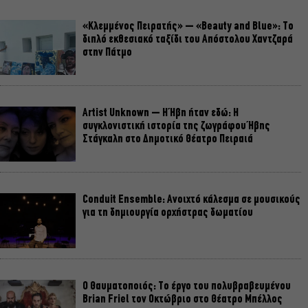
«Κλεμμένος Πειρατής» – «Beauty and Blue»: Το
διπλό εκθεσιακό ταξίδι του Απόστολου Χαντζαρά
στην Πάτμο
Artist Unknown – Η Ήβη ήταν εδώ: Η
συγκλονιστική ιστορία της ζωγράφου Ήβης
Στάγκαλη στο Δημοτικό Θέατρο Πειραιά
Conduit Ensemble: Ανοιχτό κάλεσμα σε μουσικούς
για τη δημιουργία ορχήστρας δωματίου
Ο Θαυματοποιός: Το έργο του πολυβραβευμένου
Brian Friel τον Οκτώβριο στο Θέατρο Μπέλλος