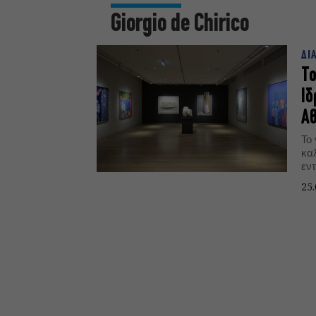
Giorgio de Chirico
ΔΙ
Το
Ιδ
Α
Το
καλ
εν
πολ
25.