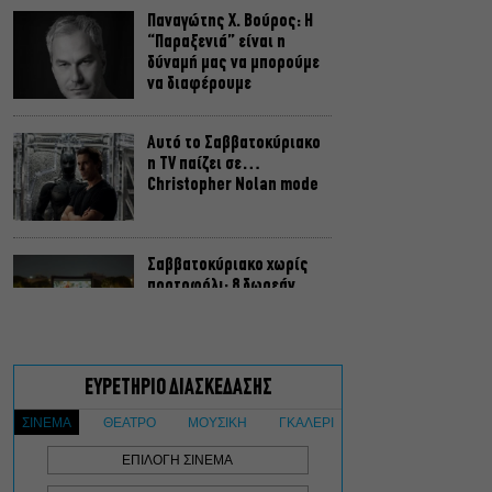
Παναγώτης Χ. Βούρος: Η
“Παραξενιά” είναι η
δύναμή μας να μπορούμε
να διαφέρουμε
Αυτό το Σαββατοκύριακο
η TV παίζει σε…
Christopher Nolan mode
Σαββατοκύριακο χωρίς
πορτοφόλι: 8 δωρεάν
εκδηλώσεις για το ΣΚ 8-9
Αυγούστου
Οι Λέξεις των Άλλων, του
Μάνου Θηραίου για 3ο
χρόνο στο Θέατρο Άβατον