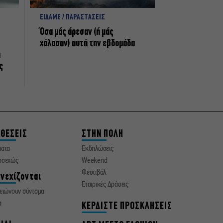
ΕΙΔΑΜΕ / ΠΑΡΑΣΤΑΣΕΙΣ
Όσα μάς άρεσαν (ή μάς
χάλασαν) αυτή την εβδομάδα
η
ς
ΘΕΣΕΙΣ
ΣΤΗΝ ΠΟΛΗ
ματα
Εκδηλώσεις
οσεχώς
Weekend
Φεστιβάλ
νεχίζονται
Εταιρικές Δράσεις
ειώνουν σύντομα
α
ΚΕΡΔΙΣΤΕ ΠΡΟΣΚΛΗΣΕΙΣ