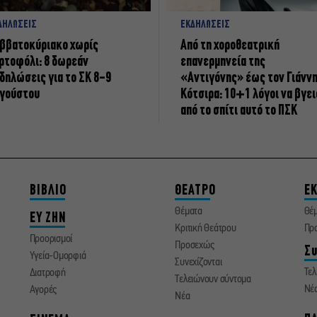
ΔΗΛΩΣΕΙΣ
ΕΚΔΗΛΩΣΕΙΣ
ββατοκύριακο χωρίς
Από τη χοροθεατρική
ρτοφόλι: 8 δωρεάν
επανερμηνεία της
δηλώσεις για το ΣΚ 8-9
«Αντιγόνης» έως τον Γιάνν
γούστου
Κότσιρα: 10+1 λόγοι να βγει
από το σπίτι αυτό το ΠΣΚ
ΒΙΒΛΙΟ
ΘΕΑΤΡΟ
ΕΚ
Θέματα
Θέ
ΕΥ ΖΗΝ
Κριτική Θεάτρου
Πρ
Προορισμοί
Προσεχώς
Συ
Υγεία-Ομορφιά
Συνεχίζονται
Τελ
Διατροφή
Τελειώνουν σύντομα
Νέ
Αγορές
Νέα