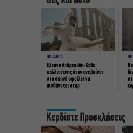
Δες και αυτό
ΠΡΟΣΩΠΑ
ΠΡ
Ελεάνα Ανδρεούδη: Κάθε
Βα
καλλιτέχνης όταν ανεβαίνει
δί
στη σκηνή οφείλει να
στ
αισθάνεται σταρ
χο
Κερδίστε Προσκλήσεις