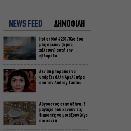
NEWS FEED
ΔΗΜΟΦΙΛΗ
Hot or Not #231: Όλα όσα
μάς άρεσαν (ή μάς
χάλασαν) αυτή την
εβδομάδα
Δεν θα μπορούσε να
υπάρξει άλλη Αμελί πέρα
από την Audrey Tautou
Αύγουστος στην Αθήνα: 5
μαγαζιά που κάνουν τις
διακοπές να μοιάζουν λίγο
πιο κοντά