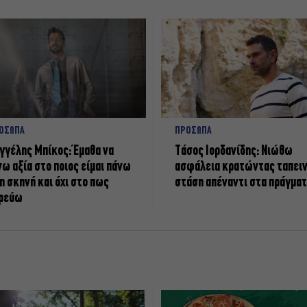
ΟΣΩΠΑ
ΠΡΟΣΩΠΑ
γγέλης Μπίκος: Έμαθα να
Tάσος Ιορδανίδης: Νιώθω
νω αξία στο ποιος είμαι πάνω
ασφάλεια κρατώντας ταπει
η σκηνή και όχι στο πως
στάση απέναντι στα πράγμα
ρεύω