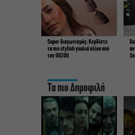
Super διαγωνισμός: Κερδίστε
Du
τα πιο stylish γυαλιά ηλίου από
αν
την OOZOO
So
Τα πιο Δημοφιλή