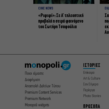
CINE NEWS
ΕΚ
«Ριφιφί»: Σε Α’ τηλεοπτική
Σα
προβολή η σειρά φαινόμενο
πο
του Σωτήρη Τσαφούλια
εκ
Αυ
ΙΣΤΟΡΙΕΣ
Επίκαιρα
Ποιοι είμαστε
Art & Culture
Διαφήμιση
Σαν Σήμερα
Αποστολή Δελτίων Τύπου
Περίεργα
Premium Content Services
Photo Stories
Premium Network
Monopoli widgets
ΠΡΟΣΩΠΑ