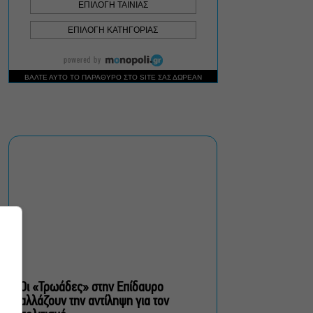
Δικός σου, Φραντς: Η
παράσταση του
Αλέξανδρου Διαμαντή
ξανά στην Γερμανόφωνη
Ευαγγελική Εκκλησία
«Ριφιφί»: Σε Α’
τηλεοπτική προβολή η
σειρά φαινόμενο του
Σωτήρη Τσαφούλια
Ρωγμές: Η σόλο
χοροθεατρική
περφόρμανς της
Χριστίνας Κυριαζίδη στο
Δημοτικό Θέατρο Πειραιά
Οι «Τρωάδες» στην Επίδαυρο
αλλάζουν την αντίληψη για τον