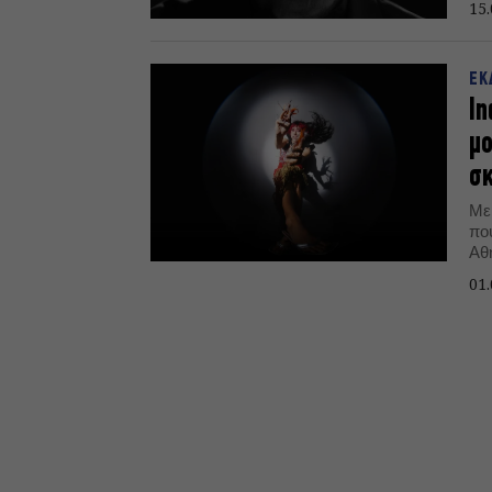
15.
ΕΚ
In
μο
σ
Με 
πο
Αθ
το 
01.