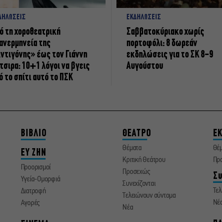
ΔΗΛΩΣΕΙΣ
ΕΚΔΗΛΩΣΕΙΣ
ό τη χοροθεατρική
Σαββατοκύριακο χωρίς
ανερμηνεία της
πορτοφόλι: 8 δωρεάν
ντιγόνης» έως τον Γιάννη
εκδηλώσεις για το ΣΚ 8-9
τσιρα: 10+1 λόγοι να βγεις
Αυγούστου
ό το σπίτι αυτό το ΠΣΚ
ΒΙΒΛΙΟ
ΘΕΑΤΡΟ
ΕΚ
Θέματα
Θέ
ΕΥ ΖΗΝ
Κριτική Θεάτρου
Πρ
Προορισμοί
Προσεχώς
Συ
Υγεία-Ομορφιά
Συνεχίζονται
Τελ
Διατροφή
Τελειώνουν σύντομα
Νέ
Αγορές
Νέα