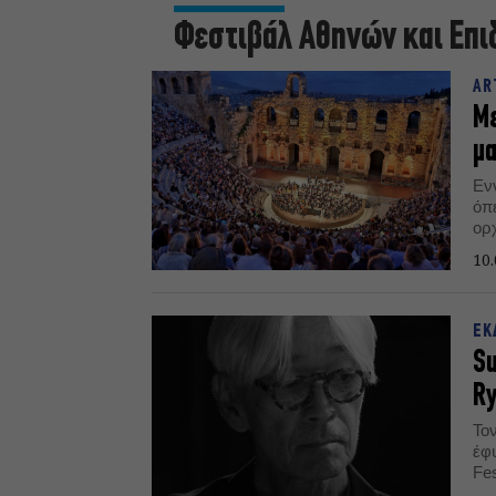
Φεστιβάλ Αθηνών και Επι
AR
Με
μα
Εν
όπε
ορ
σο
10.
ωδ
βρα
ΕΚ
Su
Ry
Το
έφ
Fes
πλ