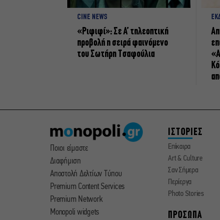
CINE NEWS
ΕΚ
«Ριφιφί»: Σε Α’ τηλεοπτική
Απ
προβολή η σειρά φαινόμενο
επ
του Σωτήρη Τσαφούλια
«Α
Κό
απ
ΙΣΤΟΡΙΕΣ
Επίκαιρα
Ποιοι είμαστε
Art & Culture
Διαφήμιση
Σαν Σήμερα
Αποστολή Δελτίων Τύπου
Περίεργα
Premium Content Services
Photo Stories
Premium Network
Monopoli widgets
ΠΡΟΣΩΠΑ