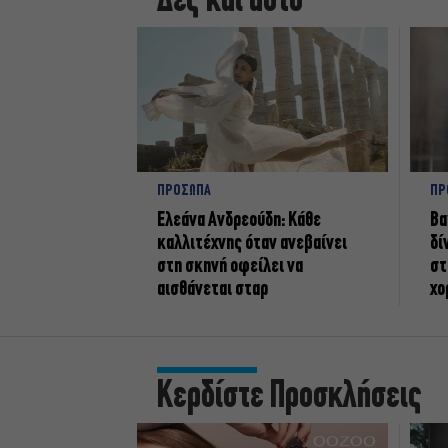
Δες και αυτό
ΠΡΟΣΩΠΑ
ΠΡ
Ελεάνα Ανδρεούδη: Κάθε
Βα
καλλιτέχνης όταν ανεβαίνει
δί
στη σκηνή οφείλει να
στ
αισθάνεται σταρ
χο
Κερδίστε Προσκλήσεις