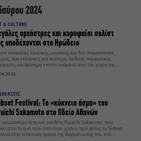
δαύρου 2024
T & CULTURE
γάλες ορχήστρες και κορυφαίοι σολίστ
ς υποδέχονται στο Ηρώδειο
νέα συναυλίες κλασικής μουσικής και δύο παραστάσεις
ρας, δύο ελληνικές και τέσσερις διεθνείς συμφωνικές
χήστρες και διάσημα «ποπ» ονόματα από τον χώρο της
βαρής μουσικής θα φιλοξενηθούν στη σκηνή του ρωμαϊκού
06.2024
είου, προσφέροντας για ενάμιση μήνα μελωδικές θερινές
διές στο αθηναϊκό κοινό.
ΔΗΛΩΣΕΙΣ
bset Festival: Το «κύκνειο άσμα» του
uichi Sakamoto στο Ωδείο Αθηνών
ν πρωτοπόρο Ιάπωνα συνθέτη Ryuichi Sakamoto, που
υγε από τη ζωή πριν από έναν χρόνο, τιμά φέτος το Subset
tival στην τελευταία ημέρα της διοργάνωσης του, στο
αίσιο του Φεστιβάλ Αθηνών Επιδαύρου 2024.