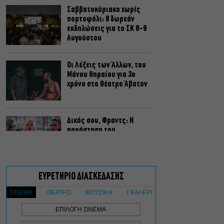
Σαββατοκύριακο χωρίς
πορτοφόλι: 8 δωρεάν
εκδηλώσεις για το ΣΚ 8-9
Αυγούστου
Οι Λέξεις των Άλλων, του
Μάνου Θηραίου για 3ο
χρόνο στο Θέατρο Άβατον
Δικός σου, Φραντς: Η
παράσταση του
Αλέξανδρου Διαμαντή
ξανά στην Γερμανόφωνη
Ευαγγελική Εκκλησία
«Ριφιφί»: Σε Α’
τηλεοπτική προβολή η
σειρά φαινόμενο του
Σωτήρη Τσαφούλια