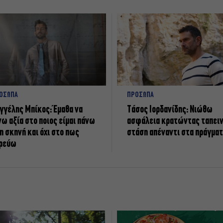
ΟΣΩΠΑ
ΠΡΟΣΩΠΑ
γγέλης Μπίκος: Έμαθα να
Tάσος Ιορδανίδης: Νιώθω
νω αξία στο ποιος είμαι πάνω
ασφάλεια κρατώντας ταπει
η σκηνή και όχι στο πως
στάση απέναντι στα πράγμα
ρεύω