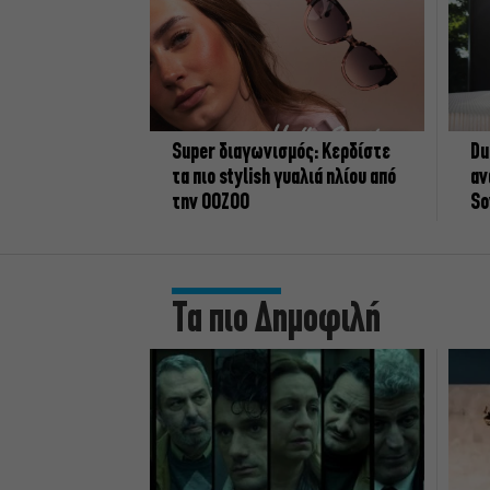
Super διαγωνισμός: Κερδίστε
Du
τα πιο stylish γυαλιά ηλίου από
αν
την OOZOO
So
Τα πιο Δημοφιλή