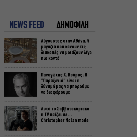
NEWS FEED
ΔΗΜΟΦΙΛΗ
Αύγουστος στην Αθήνα: 5
μαγαζιά που κάνουν τις
διακοπές να μοιάζουν λίγο
πιο κοντά
Παναγώτης Χ. Βούρος: Η
“Παραξενιά” είναι η
δύναμή μας να μπορούμε
να διαφέρουμε
Αυτό το Σαββατοκύριακο
η TV παίζει σε…
Christopher Nolan mode