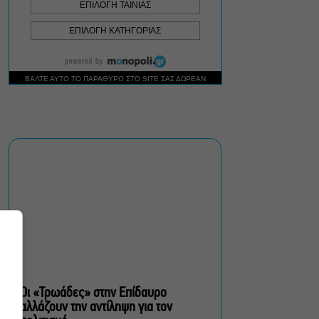
Ρωγμές: Η σόλο
χοροθεατρική
περφόρμανς της
Χριστίνας Κυριαζίδη στο
Δημοτικό Θέατρο Πειραιά
Τόσο Όσο: Η stand-up
comedy των Φουντούλη-
Σπηλιόπουλου στην
Ταράτσα του Λαμπέτη
Μιρέλα Πάχου – Αδάμ
Τσαρούχης: Τα αξέχαστα
ντουέτα του ελληνικού
σινεμά στην Ταράτσα του
Λαμπέτη
Οι «Τρωάδες» στην Επίδαυρο
αλλάζουν την αντίληψη για τον