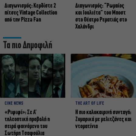
Διαγωνισμός: Κερδίστε 2
Διαγωνισμός: “Ρωμαίος
πίτσες Vintage Collection
και Ιουλιέτα” του Μποστ
από την Pizza Fan
στο Θέατρο Ρεματιάς στο
Χαλάνδρι
Τα πιο Δημοφιλή
CINE NEWS
THE ART OF LIFE
«Ριφιφί»: Σε Α’
Η πιο καλοκαιρινή συνταγή:
τηλεοπτική προβολή η
Ζυμαρικά με μελιτζάνες και
σειρά φαινόμενο του
ντοματίνια
Σωτήρη Τσαφούλια