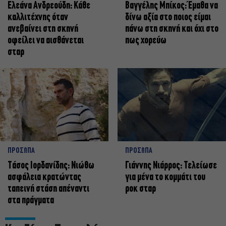
Ελεάνα Ανδρεούδη: Κάθε
Βαγγέλης Μπίκος: Έμαθα να
καλλιτέχνης όταν
δίνω αξία στο ποιος είμαι
ανεβαίνει στη σκηνή
πάνω στη σκηνή και όχι στο
οφείλει να αισθάνεται
πως χορεύω
σταρ
ΠΡΟΣΩΠΑ
ΠΡΟΣΩΠΑ
Tάσος Ιορδανίδης: Νιώθω
Γιάννης Νιάρρος: Τελείωσε
ασφάλεια κρατώντας
για μένα το κομμάτι του
ταπεινή στάση απέναντι
ροκ σταρ
στα πράγματα