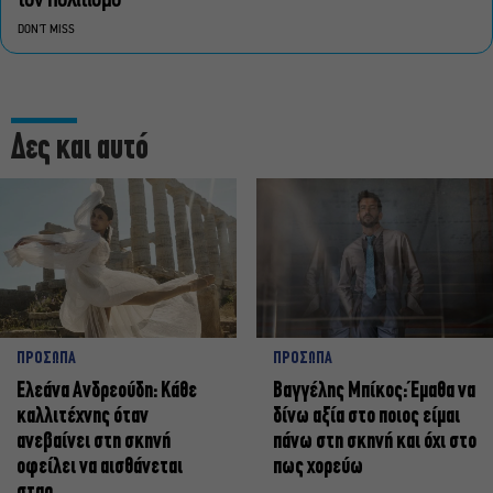
τον πολιτισμό
DON'T MISS
Δες και αυτό
ΠΡΟΣΩΠΑ
ΠΡΟΣΩΠΑ
Ελεάνα Ανδρεούδη: Κάθε
Βαγγέλης Μπίκος: Έμαθα να
καλλιτέχνης όταν
δίνω αξία στο ποιος είμαι
ανεβαίνει στη σκηνή
πάνω στη σκηνή και όχι στο
οφείλει να αισθάνεται
πως χορεύω
σταρ