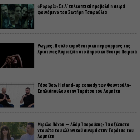
«Ριφιφί»: Σε Α’ τηλεοπτική προβολή η σειρά
φαινόμενο του Σωτήρη Τσαφούλια
Ρωγμές: Η σόλο χοροθεατρική περφόρμανς της
Χριστίνας Κυριαζίδη στο Δημοτικό Θέατρο Πειραιά
Τόσο Όσο: Η stand-up comedy των Φουντούλη-
Σπηλιόπουλου στην Ταράτσα του Λαμπέτη
Μιρέλα Πάχου – Αδάμ Τσαρούχης: Τα αξέχαστα
ντουέτα του ελληνικού σινεμά στην Ταράτσα του
Λαμπέτη