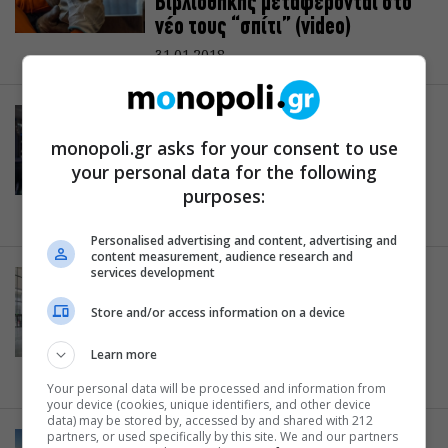
Βιβλιοθήκης μεταφέρονται στο
νέο τους “σπίτι” (video)
31.01.2018
ΦΕΣΤΙΒΑΛ
Summer Nostos Festival:
monopoli.gr asks for your consent to use
Εκδηλώσεις της Εθνικής
your personal data for the following
Βιβλιοθήκης
purposes:
22.06.2017
Personalised advertising and content, advertising and
content measurement, audience research and
services development
ΕΚΔΗΛΩΣΕΙΣ
Σημεία Ανάγνωσης: Ανοιχτή
Store and/or access information on a device
πρόσκληση από την Εθνική
Βιβλιοθήκη
Learn more
24.04.2017
Your personal data will be processed and information from
your device (cookies, unique identifiers, and other device
data) may be stored by, accessed by and shared with 212
partners, or used specifically by this site. We and our partners
ΕΚΔΗΛΩΣΕΙΣ