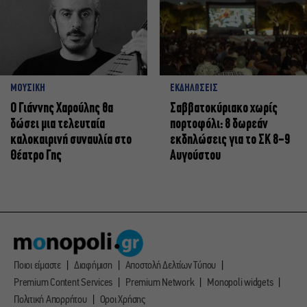
ΜΟΥΣΙΚΗ
ΕΚΔΗΛΩΣΕΙΣ
Ο Γιάννης Χαρούλης θα
Σαββατοκύριακο χωρίς
δώσει μια τελευταία
πορτοφόλι: 8 δωρεάν
καλοκαιρινή συναυλία στο
εκδηλώσεις για το ΣΚ 8-9
Θέατρο Γης
Αυγούστου
Ποιοι είμαστε
Διαφήμιση
Αποστολή Δελτίων Τύπου
Premium Content Services
Premium Network
Monopoli widgets
Πολιτική Απορρήτου
Οροι Χρήσης