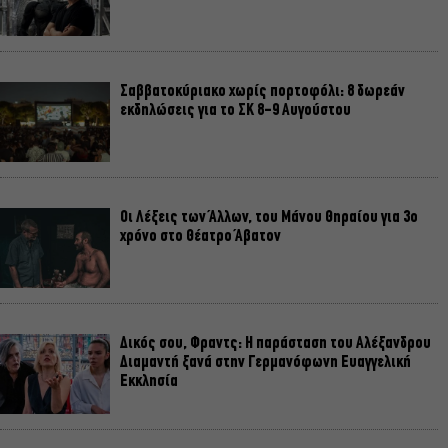
Σαββατοκύριακο χωρίς πορτοφόλι: 8 δωρεάν
εκδηλώσεις για το ΣΚ 8-9 Αυγούστου
Οι Λέξεις των Άλλων, του Μάνου Θηραίου για 3ο
χρόνο στο Θέατρο Άβατον
Δικός σου, Φραντς: Η παράσταση του Αλέξανδρου
Διαμαντή ξανά στην Γερμανόφωνη Ευαγγελική
Εκκλησία