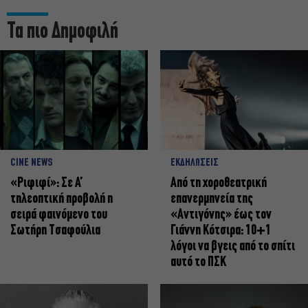
Τα πιο Δημοφιλή
CINE NEWS
ΕΚΔΗΛΩΣΕΙΣ
«Ριφιφί»: Σε Α’
Από τη χοροθεατρική
τηλεοπτική προβολή η
επανερμηνεία της
σειρά φαινόμενο του
«Αντιγόνης» έως τον
Σωτήρη Τσαφούλια
Γιάννη Κότσιρα: 10+1
λόγοι να βγεις από το σπίτι
αυτό το ΠΣΚ