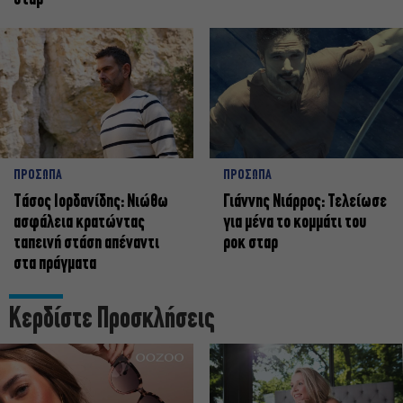
ΠΡΟΣΩΠΑ
ΠΡΟΣΩΠΑ
Tάσος Ιορδανίδης: Νιώθω
Γιάννης Νιάρρος: Τελείωσε
ασφάλεια κρατώντας
για μένα το κομμάτι του
ταπεινή στάση απέναντι
ροκ σταρ
στα πράγματα
Κερδίστε Προσκλήσεις