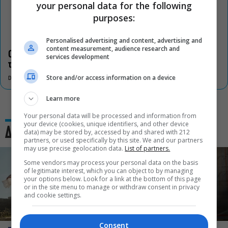
your personal data for the following
purposes:
Personalised advertising and content, advertising and
content measurement, audience research and
Οι «Τρωάδες» στην Επίδαυρο αλλάζουν την αντίληψη για
services development
τον πολιτισμό
Store and/or access information on a device
DON'T MISS
Learn more
Your personal data will be processed and information from
your device (cookies, unique identifiers, and other device
Δες και αυτό
data) may be stored by, accessed by and shared with 212
partners, or used specifically by this site. We and our partners
may use precise geolocation data.
List of partners.
Some vendors may process your personal data on the basis
of legitimate interest, which you can object to by managing
your options below. Look for a link at the bottom of this page
or in the site menu to manage or withdraw consent in privacy
and cookie settings.
Consent