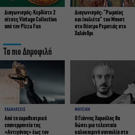
Διαγωνισμός: Κερδίστε 2
Διαγωνισμός: “Ρωμαίος
πίτσες Vintage Collection
και Ιουλιέτα” του Μποστ
από την Pizza Fan
στο Θέατρο Ρεματιάς στο
Χαλάνδρι
Τα πιο Δημοφιλή
ΕΚΔΗΛΩΣΕΙΣ
ΜΟΥΣΙΚΗ
Από τη χοροθεατρική
Ο Γιάννης Χαρούλης θα
επανερμηνεία της
δώσει μια τελευταία
«Αντιγόνης» έως τον
καλοκαιρινή συναυλία στο