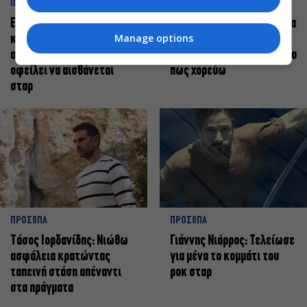
ΠΡΟΣΩΠΑ
ΠΡΟΣΩΠΑ
Ελεάνα Ανδρεούδη: Κάθε
Βαγγέλης Μπίκος: Έμαθα να
Manage options
καλλιτέχνης όταν
δίνω αξία στο ποιος είμαι
ανεβαίνει στη σκηνή
πάνω στη σκηνή και όχι στο
οφείλει να αισθάνεται
πως χορεύω
σταρ
ΠΡΟΣΩΠΑ
ΠΡΟΣΩΠΑ
Tάσος Ιορδανίδης: Νιώθω
Γιάννης Νιάρρος: Τελείωσε
ασφάλεια κρατώντας
για μένα το κομμάτι του
ταπεινή στάση απέναντι
ροκ σταρ
στα πράγματα