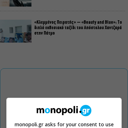
«Κλεμμένος Πειρατής» – «Beauty and Blue»: Το
διπλό εκθεσιακό ταξίδι του Απόστολου Χαντζαρά
στην Πάτμο
monopoli.gr asks for your consent to use