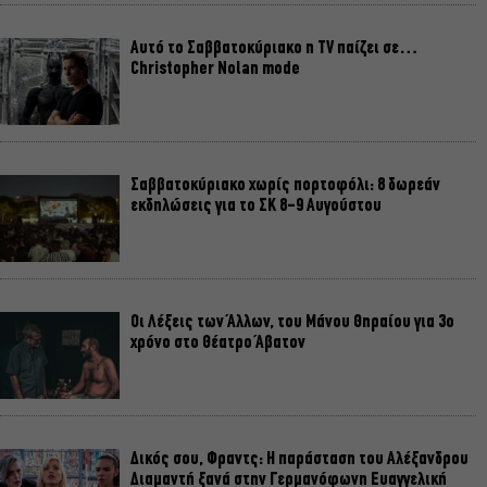
Αυτό το Σαββατοκύριακο η TV παίζει σε…
Christopher Nolan mode
Σαββατοκύριακο χωρίς πορτοφόλι: 8 δωρεάν
εκδηλώσεις για το ΣΚ 8-9 Αυγούστου
Οι Λέξεις των Άλλων, του Μάνου Θηραίου για 3ο
χρόνο στο Θέατρο Άβατον
Δικός σου, Φραντς: Η παράσταση του Αλέξανδρου
Διαμαντή ξανά στην Γερμανόφωνη Ευαγγελική