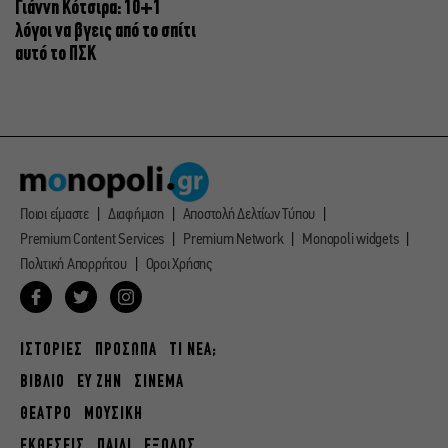
Γιάννη Κότσιρα: 10+1
λόγοι να βγεις από το σπίτι
αυτό το ΠΣΚ
Ποιοι είμαστε
Διαφήμιση
Αποστολή Δελτίων Τύπου
Premium Content Services
Premium Network
Monopoli widgets
Πολιτική Απορρήτου
Οροι Χρήσης
ΙΣΤΟΡΙΕΣ
ΠΡΟΣΩΠΑ
ΤΙ ΝΕΑ;
ΒΙΒΛΙΟ
ΕΥ ΖΗΝ
ΣΙΝΕΜΑ
ΘΕΑΤΡΟ
ΜΟΥΣΙΚΗ
ΕΚΘΕΣΕΙΣ
ΠΑΙΔΙ
ΕΞΟΔΟΣ