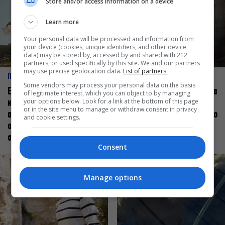
Store and/or access information on a device
Learn more
Your personal data will be processed and information from
your device (cookies, unique identifiers, and other device
data) may be stored by, accessed by and shared with 212
partners, or used specifically by this site. We and our partners
may use precise geolocation data.
List of partners.
ΠΡΟΣΩΠΑ
ΠΡΟΣΩΠΑ
Some vendors may process your personal data on the basis
Ελεάνα Ανδρεούδη: Κάθε
Βαγγέλης Μπίκος: Έμαθα να
of legitimate interest, which you can object to by managing
your options below. Look for a link at the bottom of this page
καλλιτέχνης όταν
δίνω αξία στο ποιος είμαι
or in the site menu to manage or withdraw consent in privacy
ανεβαίνει στη σκηνή
πάνω στη σκηνή και όχι στο
and cookie settings.
οφείλει να αισθάνεται
πως χορεύω
σταρ
Consent
Manage options