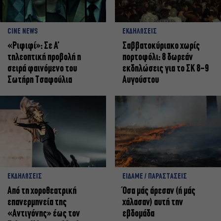
CINE NEWS
ΕΚΔΗΛΩΣΕΙΣ
«Ριφιφί»: Σε Α’
Σαββατοκύριακο χωρίς
τηλεοπτική προβολή η
πορτοφόλι: 8 δωρεάν
σειρά φαινόμενο του
εκδηλώσεις για το ΣΚ 8-9
Σωτήρη Τσαφούλια
Αυγούστου
ΕΚΔΗΛΩΣΕΙΣ
ΕΙΔΑΜΕ / ΠΑΡΑΣΤΑΣΕΙΣ
Από τη χοροθεατρική
Όσα μάς άρεσαν (ή μάς
επανερμηνεία της
χάλασαν) αυτή την
«Αντιγόνης» έως τον
εβδομάδα