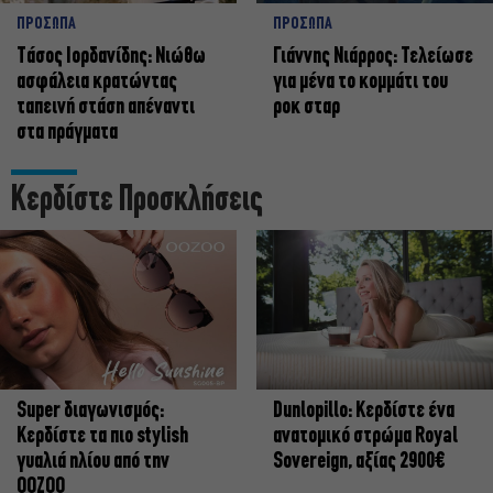
ΠΡΟΣΩΠΑ
ΠΡΟΣΩΠΑ
Tάσος Ιορδανίδης: Νιώθω
Γιάννης Νιάρρος: Τελείωσε
ασφάλεια κρατώντας
για μένα το κομμάτι του
ταπεινή στάση απέναντι
ροκ σταρ
στα πράγματα
Κερδίστε Προσκλήσεις
Super διαγωνισμός:
Dunlopillo: Κερδίστε ένα
Κερδίστε τα πιο stylish
ανατομικό στρώμα Royal
γυαλιά ηλίου από την
Sovereign, αξίας 2900€
OOZOO