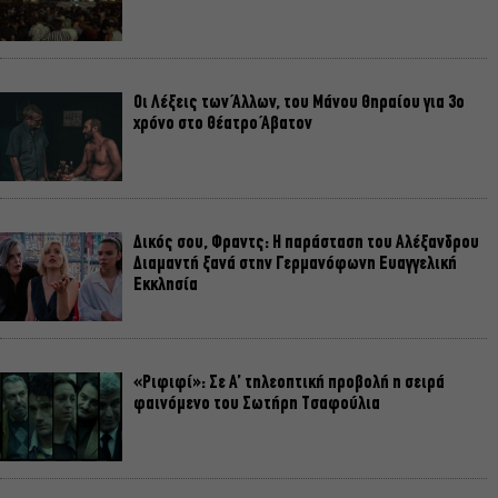
Οι Λέξεις των Άλλων, του Μάνου Θηραίου για 3ο
χρόνο στο Θέατρο Άβατον
Δικός σου, Φραντς: Η παράσταση του Αλέξανδρου
Διαμαντή ξανά στην Γερμανόφωνη Ευαγγελική
Εκκλησία
«Ριφιφί»: Σε Α’ τηλεοπτική προβολή η σειρά
φαινόμενο του Σωτήρη Τσαφούλια