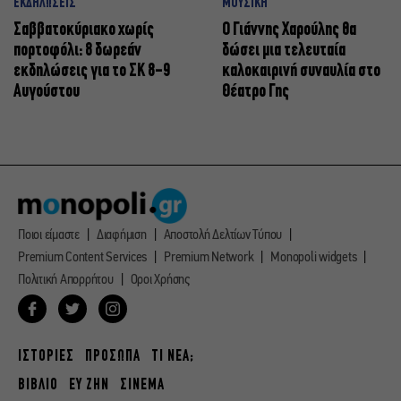
ΕΚΔΗΛΩΣΕΙΣ
ΜΟΥΣΙΚΗ
Σαββατοκύριακο χωρίς
Ο Γιάννης Χαρούλης θα
πορτοφόλι: 8 δωρεάν
δώσει μια τελευταία
εκδηλώσεις για το ΣΚ 8-9
καλοκαιρινή συναυλία στο
Αυγούστου
Θέατρο Γης
Ποιοι είμαστε
Διαφήμιση
Αποστολή Δελτίων Τύπου
Premium Content Services
Premium Network
Monopoli widgets
Πολιτική Απορρήτου
Οροι Χρήσης
ΙΣΤΟΡΙΕΣ
ΠΡΟΣΩΠΑ
ΤΙ ΝΕΑ;
ΒΙΒΛΙΟ
ΕΥ ΖΗΝ
ΣΙΝΕΜΑ