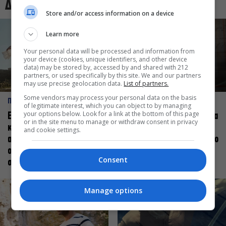
Δες και αυτό
Store and/or access information on a device
Learn more
Your personal data will be processed and information from
your device (cookies, unique identifiers, and other device
data) may be stored by, accessed by and shared with 212
partners, or used specifically by this site. We and our partners
may use precise geolocation data.
List of partners.
Some vendors may process your personal data on the basis
ΠΡΟΣΩΠΑ
ΠΡΟΣΩΠΑ
of legitimate interest, which you can object to by managing
your options below. Look for a link at the bottom of this page
Ελεάνα Ανδρεούδη: Κάθε
Βαγγέλης Μπίκος: Έμαθα να
or in the site menu to manage or withdraw consent in privacy
καλλιτέχνης όταν
δίνω αξία στο ποιος είμαι
and cookie settings.
ανεβαίνει στη σκηνή
πάνω στη σκηνή και όχι στο
οφείλει να αισθάνεται
πως χορεύω
Consent
σταρ
Manage options