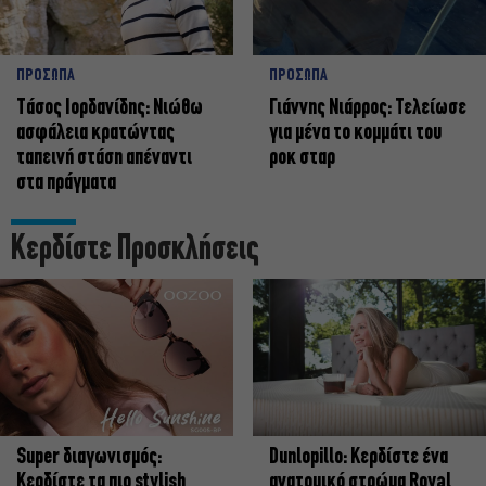
ΠΡΟΣΩΠΑ
ΠΡΟΣΩΠΑ
Tάσος Ιορδανίδης: Νιώθω
Γιάννης Νιάρρος: Τελείωσε
ασφάλεια κρατώντας
για μένα το κομμάτι του
ταπεινή στάση απέναντι
ροκ σταρ
στα πράγματα
Κερδίστε Προσκλήσεις
Super διαγωνισμός:
Dunlopillo: Κερδίστε ένα
Κερδίστε τα πιο stylish
ανατομικό στρώμα Royal