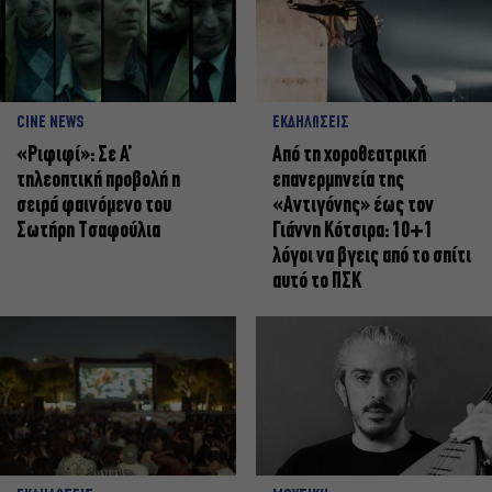
CINE NEWS
ΕΚΔΗΛΩΣΕΙΣ
«Ριφιφί»: Σε Α’
Από τη χοροθεατρική
τηλεοπτική προβολή η
επανερμηνεία της
σειρά φαινόμενο του
«Αντιγόνης» έως τον
Σωτήρη Τσαφούλια
Γιάννη Κότσιρα: 10+1
λόγοι να βγεις από το σπίτι
αυτό το ΠΣΚ