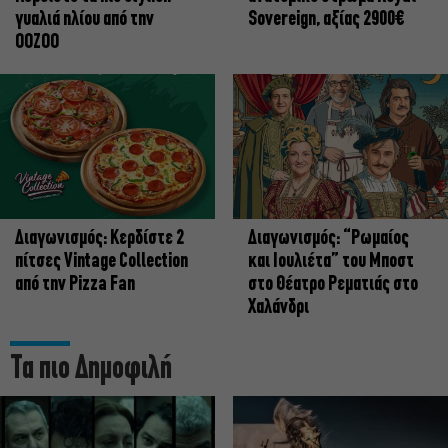
γυαλιά ηλίου από την
Sovereign, αξίας 2900€
OOZOO
Διαγωνισμός: Κερδίστε 2
Διαγωνισμός: “Ρωμαίος
πίτσες Vintage Collection
και Ιουλιέτα” του Μποστ
από την Pizza Fan
στο Θέατρο Ρεματιάς στο
Χαλάνδρι
Τα πιο Δημοφιλή