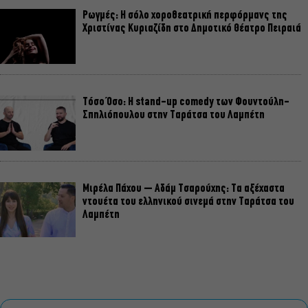
Ρωγμές: Η σόλο χοροθεατρική περφόρμανς της
Χριστίνας Κυριαζίδη στο Δημοτικό Θέατρο Πειραιά
Τόσο Όσο: Η stand-up comedy των Φουντούλη-
Σπηλιόπουλου στην Ταράτσα του Λαμπέτη
Μιρέλα Πάχου – Αδάμ Τσαρούχης: Τα αξέχαστα
ντουέτα του ελληνικού σινεμά στην Ταράτσα του
Λαμπέτη