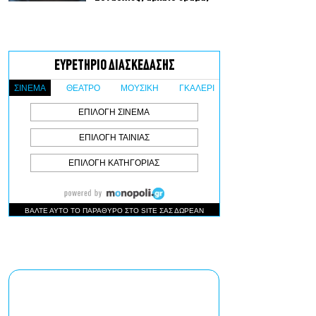
κορυφαίες παραστάσεις
με θέα την Αθήνα: Όσα θα
δούμε στο Θέατρο
Λυκαβηττού μέχρι τον
Οκτώβριο
Πρεμιέρες: Γαλλική
απόβαση στις ελληνικές
αίθουσες
Σταματία
Δημητρακοπούλου: Μέσα
από την Μπιενάλε
Κεραμικής ανακάλυψα μια
Ρόδο που δεν γνώριζα
Οι Ξυλούρηδες live στο
Ρέθυμνο – Πανηγύρι για
την ενίσχυση του
πυροσβεστικού σώματος