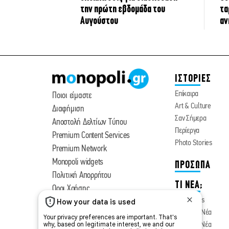
την πρώτη εβδομάδα του
τα
Αυγούστου
αν
ΙΣΤΟΡΙΕΣ
Επίκαιρα
Ποιοι είμαστε
Art & Culture
Διαφήμιση
Σαν Σήμερα
Αποστολή Δελτίων Τύπου
Περίεργα
Premium Content Services
Photo Stories
Premium Network
Monopoli widgets
ΠΡΟΣΩΠΑ
Πολιτική Απορρήτου
ΤΙ ΝΕΑ;
Οροι Χρήσης
Cine News
Θεατρικά Νέα
Μουσικά Νέα