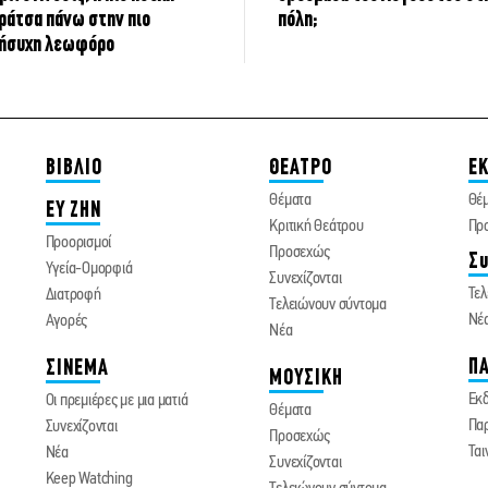
ράτσα πάνω στην πιο
πόλη;
ήσυχη λεωφόρο
ΒΙΒΛΙΟ
ΘΕΑΤΡΟ
ΕΚ
Θέματα
Θέ
ΕΥ ΖΗΝ
Κριτική Θεάτρου
Πρ
Προορισμοί
Προσεχώς
Συ
Υγεία-Ομορφιά
Συνεχίζονται
Τελ
Διατροφή
Τελειώνουν σύντομα
Νέ
Αγορές
Νέα
ΠΑ
ΣΙΝΕΜΑ
ΜΟΥΣΙΚΗ
Εκ
Οι πρεμιέρες με μια ματιά
Θέματα
Παρ
Συνεχίζονται
Προσεχώς
Ται
Νέα
Συνεχίζονται
Keep Watching