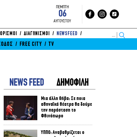
ΠΕΜΠΤΗ
06
ΑΥΓΟΥΣΤΟΥ
ΟΡΙΣΜΟΙ
ΔΙΑΓΩΝΙΣΜΟΙ
NEWSFEED
ΞΟΔΟΣ
FREE CITY
TV
NEWS FEED
ΔΗΜΟΦΙΛΗ
Μια άλλη Θήβα: Σε ποια
αθηναϊκά θέατρα θα δούμε
την παράσταση το
Φθινόπωρο
ΥΠΠΟ: Αναβαθμίζεται ο