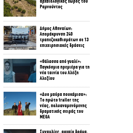
αρχαιολογικός χώρος του
Ραμνούντος
Δήμος Αθηναίων:
Απομάκρυνση 240
τραπεζοκαθισμάτων σε 13
επιχειρησιακές δράσεις
«Θάλασσα από γυαλί»:
Παγκόσμια πρεμιέρα για τη
νέα ταινία του Αλέξη
Αλεξίου
«Δυο μαύρα πουκάμισα»:
Το πρώτο trailer της
νέας, πολυαναμενόμενης
δραματικής σειράς του
MEGA
Συναυλίες, αρχαίο δράμα,