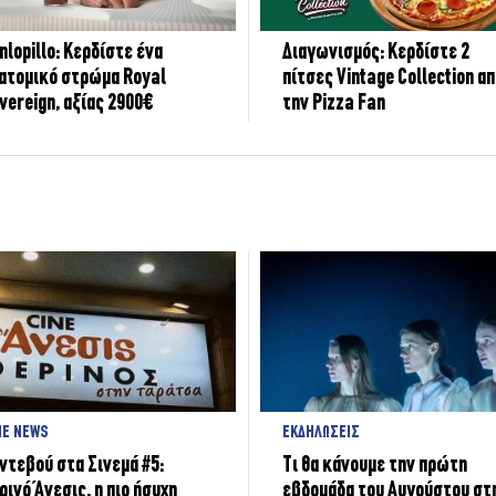
nlopillo: Κερδίστε ένα
Διαγωνισμός: Κερδίστε 2
ατομικό στρώμα Royal
πίτσες Vintage Collection α
vereign, αξίας 2900€
την Pizza Fan
NE NEWS
ΕΚΔΗΛΩΣΕΙΣ
ντεβού στα Σινεμά #5:
Τι θα κάνουμε την πρώτη
ρινό Άνεσις, η πιο ήσυχη
εβδομάδα του Αυγούστου στ