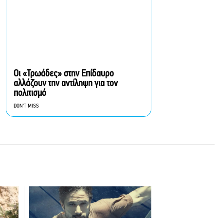
του νομού
«Μια Γυναίκα» στον
Alpha: Μια μοναδική
ιστορία αγάπης γράφεται
με φόντο το απέραντο
γαλάζιο
Οι «Τρωάδες» στην Επίδαυρο
αλλάζουν την αντίληψη για τον
πολιτισμό
DON'T MISS