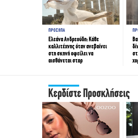
ΠΡΟΣΩΠΑ
ΠΡ
Ελεάνα Ανδρεούδη: Κάθε
Βα
καλλιτέχνης όταν ανεβαίνει
δί
στη σκηνή οφείλει να
στ
αισθάνεται σταρ
χο
Κερδίστε Προσκλήσεις