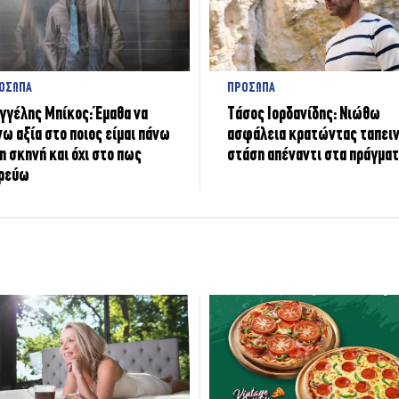
ΟΣΩΠΑ
ΠΡΟΣΩΠΑ
γγέλης Μπίκος: Έμαθα να
Tάσος Ιορδανίδης: Νιώθω
νω αξία στο ποιος είμαι πάνω
ασφάλεια κρατώντας ταπει
η σκηνή και όχι στο πως
στάση απέναντι στα πράγμα
ρεύω