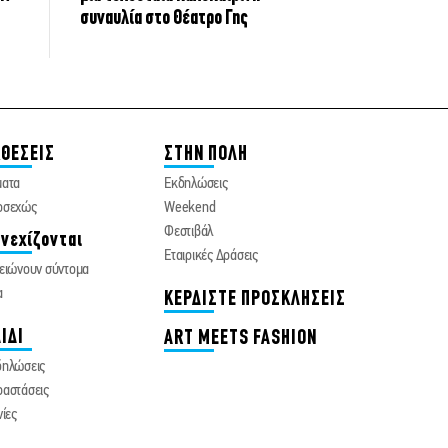
συναυλία στο Θέατρο Γης
ΘΕΣΕΙΣ
ΣΤΗΝ ΠΟΛΗ
ματα
Εκδηλώσεις
οσεχώς
Weekend
Φεστιβάλ
νεχίζονται
Εταιρικές Δράσεις
ειώνουν σύντομα
α
ΚΕΡΔΙΣΤΕ ΠΡΟΣΚΛΗΣΕΙΣ
ΙΔΙ
ART MEETS FASHION
δηλώσεις
αστάσεις
νίες