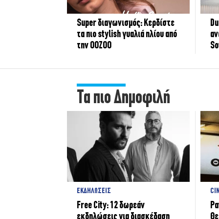
Super διαγωνισμός: Κερδίστε
Du
τα πιο stylish γυαλιά ηλίου από
αν
την OOZOO
So
Τα πιο Δημοφιλή
ΕΚΔΗΛΩΣΕΙΣ
CI
Free City: 12 δωρεάν
Ρα
εκδηλώσεις για διασκέδαση
Θε