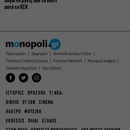
λόγοι να βγεις από το σπίτι
αυτό το ΠΣΚ
Ποιοι είμαστε
Διαφήμιση
Αποστολή Δελτίων Τύπου
Premium Content Services
Premium Network
Monopoli widgets
Πολιτική Απορρήτου
Οροι Χρήσης
ΙΣΤΟΡΙΕΣ
ΠΡΟΣΩΠΑ
ΤΙ ΝΕΑ;
ΒΙΒΛΙΟ
ΕΥ ΖΗΝ
ΣΙΝΕΜΑ
ΘΕΑΤΡΟ
ΜΟΥΣΙΚΗ
ΕΚΘΕΣΕΙΣ
ΠΑΙΔΙ
ΕΞΟΔΟΣ