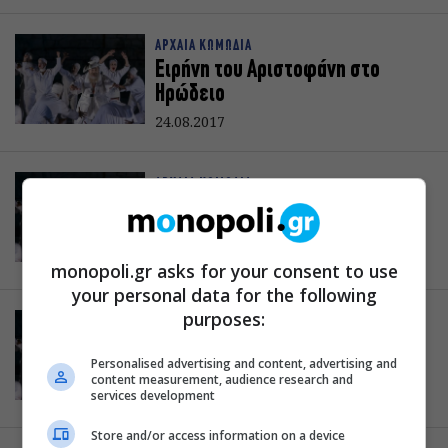
ΑΡΧΑΙΑ ΚΩΜΩΔΙΑ
Ειρήνη του Αριστοφάνη στο
Ηρώδειο
24.08.2017
ΑΡΧΑΙΑ ΚΩΜΩΔΙΑ
Ειρήνη του Αριστοφάνη στο
Ηρώδειο
24.08.2017
monopoli.gr asks for your consent to use
your personal data for the following
purposes:
ΑΡΧΑΙΑ ΚΩΜΩΔΙΑ
Ειρήνη του Αριστοφάνη στο
Personalised advertising and content, advertising and
Ηρώδειο
content measurement, audience research and
services development
24.08.2017
Store and/or access information on a device