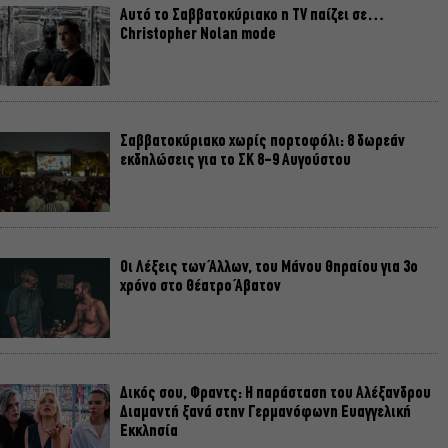
Αυτό το Σαββατοκύριακο η TV παίζει σε…
Christopher Nolan mode
Σαββατοκύριακο χωρίς πορτοφόλι: 8 δωρεάν
εκδηλώσεις για το ΣΚ 8-9 Αυγούστου
Οι Λέξεις των Άλλων, του Μάνου Θηραίου για 3ο
χρόνο στο Θέατρο Άβατον
Δικός σου, Φραντς: Η παράσταση του Αλέξανδρου
Διαμαντή ξανά στην Γερμανόφωνη Ευαγγελική
Εκκλησία