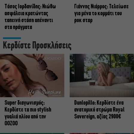
Tάσος Ιορδανίδης: Νιώθω
Γιάννης Νιάρρος: Τελείωσε
ασφάλεια κρατώντας
για μένα το κομμάτι του
ταπεινή στάση απέναντι
ροκ σταρ
στα πράγματα
Κερδίστε Προσκλήσεις
Super διαγωνισμός:
Dunlopillo: Κερδίστε ένα
Κερδίστε τα πιο stylish
ανατομικό στρώμα Royal
γυαλιά ηλίου από την
Sovereign, αξίας 2900€
OOZOO