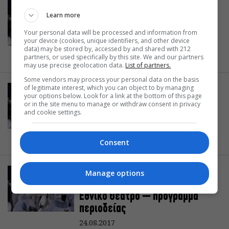
ΑΡΧΑΙΑ ΚΩΜΩΔΙΑ
Learn more
Ειρήνη του Αριστοφάνη από το
Εθνικό Θέατρο – πρόγραμμα
Your personal data will be processed and information from
your device (cookies, unique identifiers, and other device
περιοδείας
data) may be stored by, accessed by and shared with 212
24.08.2017
partners, or used specifically by this site. We and our partners
may use precise geolocation data.
List of partners.
Some vendors may process your personal data on the basis
of legitimate interest, which you can object to by managing
ΑΡΧΑΙΑ ΚΩΜΩΔΙΑ
your options below. Look for a link at the bottom of this page
Ειρήνη του Αριστοφάνη από το
or in the site menu to manage or withdraw consent in privacy
and cookie settings.
Εθνικό Θέατρο – πρόγραμμα
περιοδείας
24.08.2017
Consent
ΑΡΧΑΙΑ ΚΩΜΩΔΙΑ
Manage options
Ειρήνη του Αριστοφάνη από το
Εθνικό Θέατρο – πρόγραμμα
περιοδείας
24.08.2017