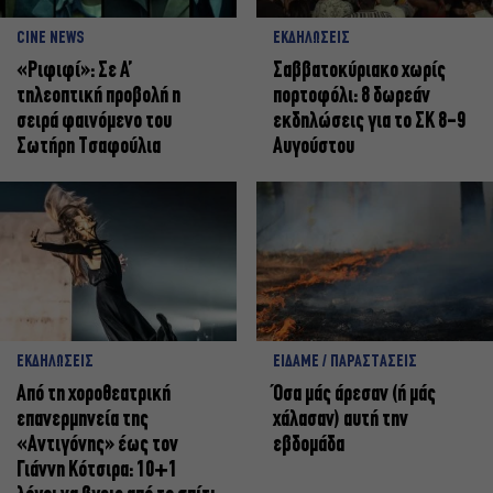
CINE NEWS
ΕΚΔΗΛΩΣΕΙΣ
«Ριφιφί»: Σε Α’
Σαββατοκύριακο χωρίς
τηλεοπτική προβολή η
πορτοφόλι: 8 δωρεάν
σειρά φαινόμενο του
εκδηλώσεις για το ΣΚ 8-9
Σωτήρη Τσαφούλια
Αυγούστου
ΕΚΔΗΛΩΣΕΙΣ
ΕΙΔΑΜΕ / ΠΑΡΑΣΤΑΣΕΙΣ
Από τη χοροθεατρική
Όσα μάς άρεσαν (ή μάς
επανερμηνεία της
χάλασαν) αυτή την
«Αντιγόνης» έως τον
εβδομάδα
Γιάννη Κότσιρα: 10+1