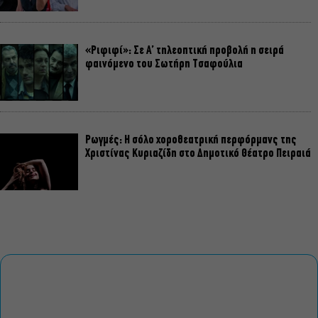
«Ριφιφί»: Σε Α’ τηλεοπτική προβολή η σειρά
φαινόμενο του Σωτήρη Τσαφούλια
Ρωγμές: Η σόλο χοροθεατρική περφόρμανς της
Χριστίνας Κυριαζίδη στο Δημοτικό Θέατρο Πειραιά