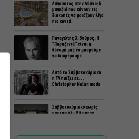
Αύγουστος στην Αθήνα: 5
μαγαζιά που κάνουν τις
διακοπές να μοιάζουν λίγο
πιο κοντά
Παναγώτης Χ. Βούρος: Η
“Παραξενιά” είναι η
δύναμή μας να μπορούμε
να διαφέρουμε
Αυτό το Σαββατοκύριακο
η TV παίζει σε…
Christopher Nolan mode
Σαββατοκύριακο χωρίς
πορτοφόλι: 8 δωρεάν
εκδηλώσεις για το ΣΚ 8-9
Αυγούστου