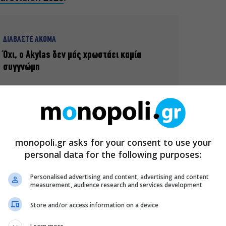
ΔΙΑΒΑΣΤΕ ΑΚΟΜΑ
Όχι, ο Akylas δεν μάς χρωστάει καμία
συγγνώμη
α και
σύγχρονη pop αισθητική
, ο Ακύλας μάς έδωσε
ινού διαγωνισμού.
monopoli.gr asks for your consent to use your
για τον δυναμικό ήχο και τη σκηνική του ταυτότητα, αλλά
personal data for the following purposes:
ν πρώτη μέχρι την τελευταία νότα.
Personalised advertising and content, advertising and content
measurement, audience research and services development
Store and/or access information on a device