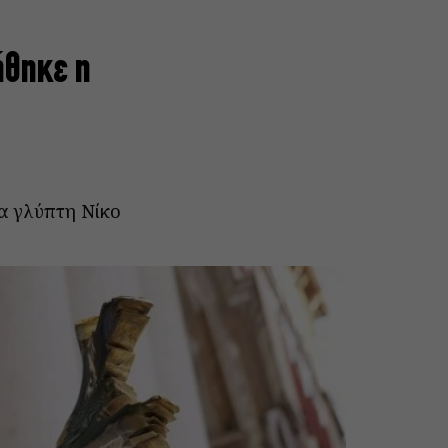
ήθηκε η
α γλύπτη Νίκο