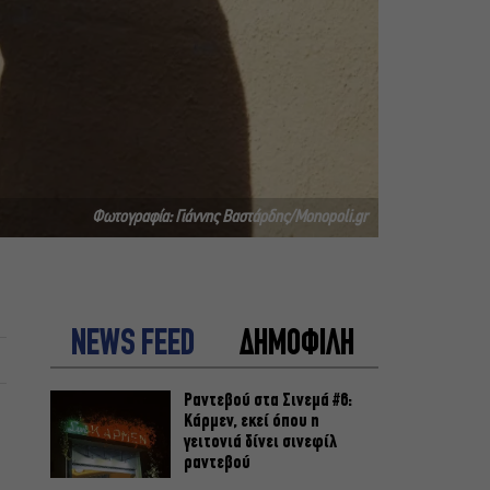
Φωτογραφία: Γιάννης Βαστάρδης/Monopoli.gr
NEWS FEED
ΔΗΜΟΦΙΛΗ
Ραντεβού στα Σινεμά #6:
Κάρμεν, εκεί όπου η
γειτονιά δίνει σινεφίλ
ραντεβού