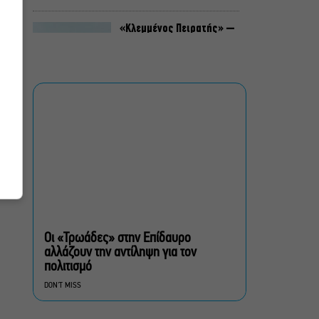
«Κλεμμένος Πειρατής» –
«Beauty and Blue»: Το
διπλό εκθεσιακό ταξίδι
του Απόστολου Χαντζαρά
στην Πάτμο
Artist Unknown – Η Ήβη
ήταν εδώ: Η συγκλονιστική
ιστορία της ζωγράφου
Ήβης Στάγκαλη στο
Δημοτικό Θέατρο Πειραιά
Conduit Ensemble:
Ανοιχτό κάλεσμα σε
μουσικούς για τη
Οι «Τρωάδες» στην Επίδαυρο
δημιουργία ορχήστρας
αλλάζουν την αντίληψη για τον
δωματίου
πολιτισμό
DON'T MISS
Ο Θαυματοποιός: Το έργο
του πολυβραβευμένου