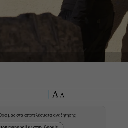
A
A
ρθρα μας στα αποτελέσματα αναζητησης
του monopoli.gr στην Google