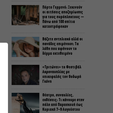
Πόρτο Γερμενό: Ξεκινούν
οι αιτήσεις αποζημίωσης
για τους πυρόπληκτους –
Πάνω από 100 σπίτια
καταστράφηκαν
Βάζετε αντηλιακό αλλά οι
πανάδες επιμένουν; Τα
ο
λάθη που αφήνουν το
δέρμα εκτεθειμένο
«Τριτώνει» το Φεστιβάλ
Ακροναυπλίας με
επικεφαλής τον Θοδωρή
Γκόνη
υ
Θέατρο, συναυλίες,
εκθέσεις: Τι κάνουμε στην
πόλη από Παρασκευή έως
Κυριακή 7-9 Αυγούστου