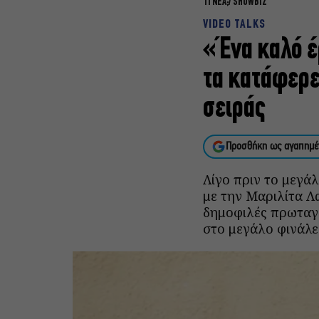
ΤΙ ΝΕΑ;
SHOWBIZ
VIDEO TALKS
«Ένα καλό έ
τα κατάφερε
σειράς
Προσθήκη ως αγαπημέ
Λίγο πριν το μεγά
με την Μαριλίτα Λ
δημοφιλές πρωταγω
στο μεγάλο φινάλε 