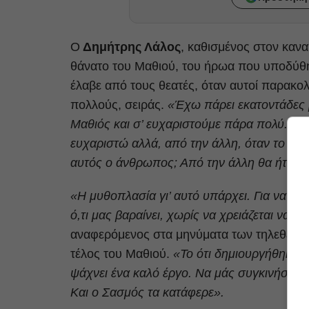
Ο
Δημήτρης Λάλος
, καθισμένος στον κανα
θάνατο του Μαθιού, του ήρωα που υποδύθ
έλαβε από τους θεατές, όταν αυτοί παρακολ
πολλούς, σειράς.
«Έχω πάρει εκατοντάδες 
Μαθιός και σ’ ευχαριστούμε πάρα πολύ. Είν
ευχαριστώ αλλά, από την άλλη, όταν το άκο
αυτός ο άνθρωπος; Από την άλλη θα ήταν π
«Η μυθοπλασία γι’ αυτό υπάρχει. Για να μπ
ό,τι μας βαραίνει, χωρίς να χρειάζεται να συ
αναφερόμενος στα μηνύματα των τηλεθεατ
τέλος του Μαθιού.
«Το ότι δημιουργήθηκαν 
ψάχνει ένα καλό έργο. Να μάς συγκινήσει δηλ
Και ο Σασμός τα κατάφερε».