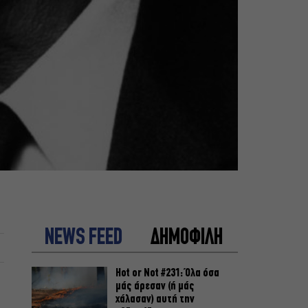
NEWS FEED
ΔΗΜΟΦΙΛΗ
Hot or Not #231: Όλα όσα
μάς άρεσαν (ή μάς
χάλασαν) αυτή την