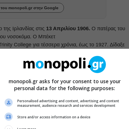
του monopoli.gr στην Google
 της Ιρλανδίας στις
13 Απριλίου 1906.
Ο πατέρας του
 του νοσοκόμα. Ο Μπέκετ
rinity College για τέσσερα χρόνια, έως το 1927. Δίδαξε
ollege του Μπέλφαστ κι έπειτα διορίστηκε ως καθηγητής
το Παρίσι, όπου και γνωρίστηκε με τον
monopoli.gr asks for your consent to use your
του έργο
, ένα κριτικό δοκίμιο με τίτλο
Dante…Bruno.
personal data for the following purposes:
ένα μικρό λογοτεχνικό έπαθλο με το ποίημα
ραφία του Ρενέ Ντεκάρτ που έτυχε να διαβάζει εκείνη τη
Personalised advertising and content, advertising and content
measurement, audience research and services development
Store and/or access information on a device