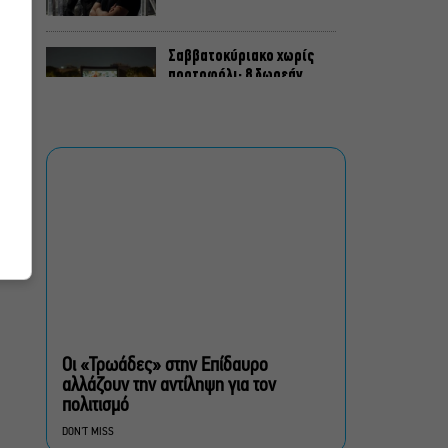
Σαββατοκύριακο χωρίς
πορτοφόλι: 8 δωρεάν
εκδηλώσεις για το ΣΚ 8-9
Αυγούστου
Οι Λέξεις των Άλλων, του
Μάνου Θηραίου για 3ο
χρόνο στο Θέατρο Άβατον
Δικός σου, Φραντς: Η
παράσταση του
Αλέξανδρου Διαμαντή
ξανά στην Γερμανόφωνη
Ευαγγελική Εκκλησία
Οι «Τρωάδες» στην Επίδαυρο
αλλάζουν την αντίληψη για τον
«Ριφιφί»: Σε Α’
πολιτισμό
τηλεοπτική προβολή η
DON'T MISS
σειρά φαινόμενο του