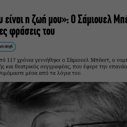
υ είναι η ζωή μου»: Ο Σάμιουελ Μπ
ες φράσεις του
νη πηγή
πό 117 χρόνια γεννήθηκε ο Σάμιουελ Μπέκετ, ο νομ
ής και θεατρικός συγγραφέας, που έφερε την επανά
θυμόμαστε μέσα από τα λόγια του.