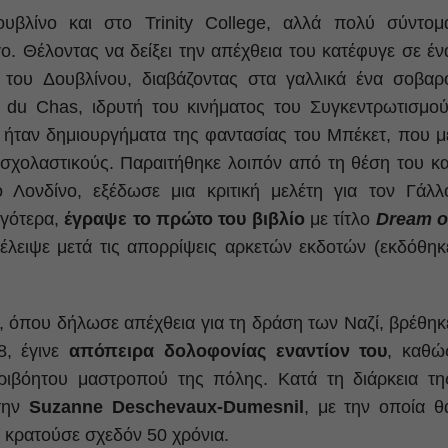
βλίνο και στο Trinity College, αλλά πολύ σύντομ
. Θέλοντας να δείξει την απέχθεια του κατέφυγε σε έν
του Δουβλίνου, διαβάζοντας στα γαλλικά ένα σοβαρ
du Chas, ιδρυτή του κινήματος του Συγκεντρωτισμού
 ήταν δημιουργήματα της φαντασίας του Μπέκετ, που μ
 σχολαστικούς. Παραιτήθηκε λοιπόν από τη θέση του κα
 Λονδίνο, εξέδωσε μια κριτική μελέτη για τον Γάλλ
γότερα,
έγραψε το πρώτο του βιβλίο
με τίτλο
Dream o
έλειψε μετά τις απορρίψεις αρκετών εκδοτών (εκδόθηκ
, όπου δήλωσε απέχθεια για τη δράση των Ναζί, βρέθηκ
8, έγινε
απόπειρα δολοφονίας εναντίον του
, καθώ
εριβόητου μαστροπού της πόλης. Κατά τη διάρκεια τη
 την
Suzanne Deschevaux-Dumesnil
, με την οποία θ
 κρατούσε σχεδόν 50 χρόνια.