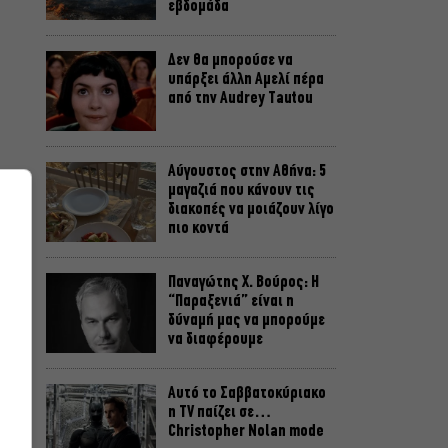
εβδομάδα
Δεν θα μπορούσε να
υπάρξει άλλη Αμελί πέρα
από την Audrey Tautou
Αύγουστος στην Αθήνα: 5
μαγαζιά που κάνουν τις
διακοπές να μοιάζουν λίγο
πιο κοντά
Παναγώτης Χ. Βούρος: Η
“Παραξενιά” είναι η
δύναμή μας να μπορούμε
να διαφέρουμε
ν
Αυτό το Σαββατοκύριακο
η TV παίζει σε…
Christopher Nolan mode