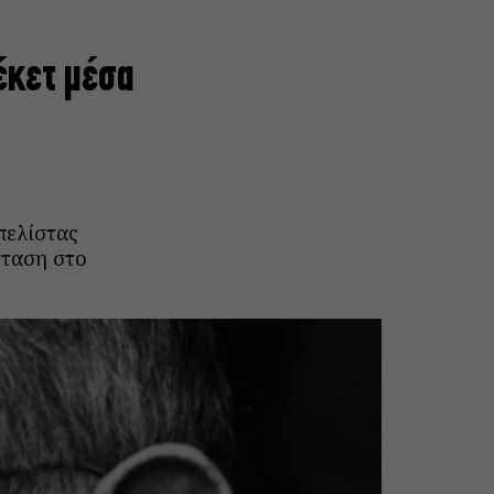
έκετ μέσα
πελίστας
σταση στο