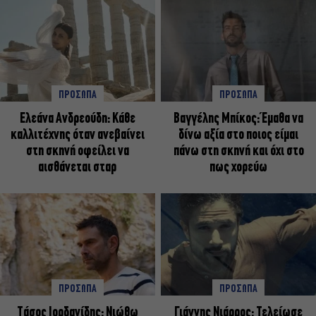
ΠΡΟΣΩΠΑ
ΠΡΟΣΩΠΑ
Ελεάνα Ανδρεούδη: Κάθε
Βαγγέλης Μπίκος: Έμαθα να
καλλιτέχνης όταν ανεβαίνει
δίνω αξία στο ποιος είμαι
στη σκηνή οφείλει να
πάνω στη σκηνή και όχι στο
αισθάνεται σταρ
πως χορεύω
ΠΡΟΣΩΠΑ
ΠΡΟΣΩΠΑ
Tάσος Ιορδανίδης: Νιώθω
Γιάννης Νιάρρος: Τελείωσε