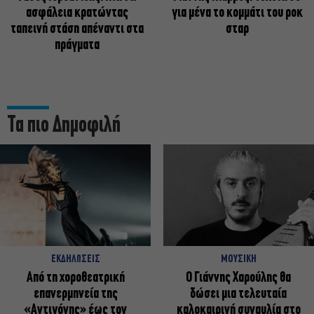
ασφάλεια κρατώντας
για μένα το κομμάτι του ροκ
ταπεινή στάση απέναντι στα
σταρ
πράγματα
Τα πιο Δημοφιλή
ΕΚΔΗΛΩΣΕΙΣ
ΜΟΥΣΙΚΗ
Από τη χοροθεατρική
Ο Γιάννης Χαρούλης θα
επανερμηνεία της
δώσει μια τελευταία
«Αντιγόνης» έως τον
καλοκαιρινή συναυλία στο