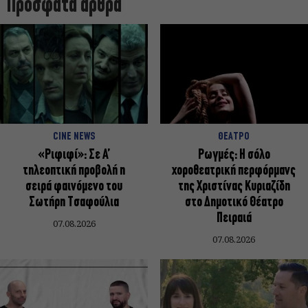
Πρόσφατα άρθρα
CINE NEWS
ΘΕΑΤΡΟ
«Ριφιφί»: Σε Α’
Ρωγμές: Η σόλο
τηλεοπτική προβολή η
χοροθεατρική περφόρμανς
σειρά φαινόμενο του
της Χριστίνας Κυριαζίδη
Σωτήρη Τσαφούλια
στο Δημοτικό Θέατρο
Πειραιά
07.08.2026
07.08.2026