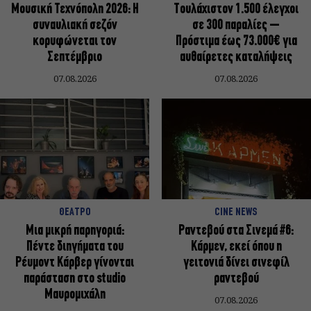
Μουσική Τεχνόπολη 2026: Η
Τουλάχιστον 1.500 έλεγχοι
συναυλιακή σεζόν
σε 300 παραλίες –
κορυφώνεται τον
Πρόστιμα έως 73.000€ για
Σεπτέμβριο
αυθαίρετες καταλήψεις
07.08.2026
07.08.2026
ΘΕΑΤΡΟ
CINE NEWS
Μια μικρή παρηγοριά:
Ραντεβού στα Σινεμά #6:
Πέντε διηγήματα του
Κάρμεν, εκεί όπου η
Ρέυμοντ Κάρβερ γίνονται
γειτονιά δίνει σινεφίλ
παράσταση στο studio
ραντεβού
Μαυρομιχάλη
07.08.2026