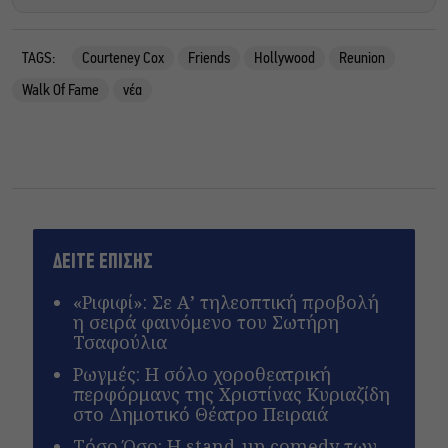
TAGS:
Courteney Cox
Friends
Hollywood
Reunion
Walk Of Fame
νέα
ΔΕΙΤΕ ΕΠΙΣΗΣ
«Ριφιφί»: Σε Α’ τηλεοπτική προβολή
η σειρά φαινόμενο του Σωτήρη
Τσαφούλια
Ρωγμές: Η σόλο χοροθεατρική
περφόρμανς της Χριστίνας Κυριαζίδη
στο Δημοτικό Θέατρο Πειραιά
Τόσο Όσο: Η stand-up comedy των