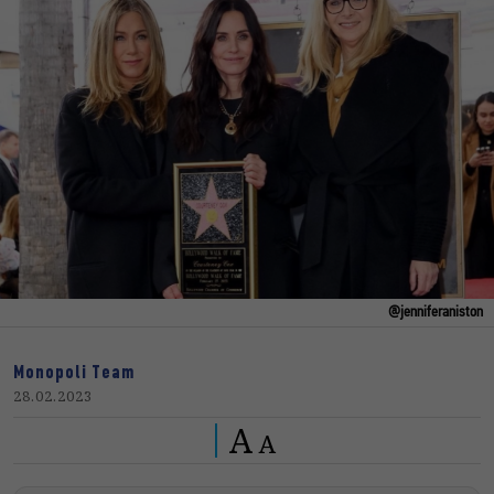
@jenniferaniston
Monopoli Team
28.02.2023
A
A