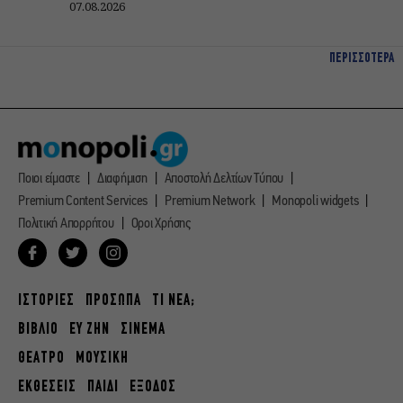
07.08.2026
ΠΕΡΙΣΣΟΤΕΡΑ
Ποιοι είμαστε
Διαφήμιση
Αποστολή Δελτίων Τύπου
Premium Content Services
Premium Network
Monopoli widgets
Πολιτική Απορρήτου
Οροι Χρήσης
ΙΣΤΟΡΙΕΣ
ΠΡΟΣΩΠΑ
ΤΙ ΝΕΑ;
ΒΙΒΛΙΟ
ΕΥ ΖΗΝ
ΣΙΝΕΜΑ
ΘΕΑΤΡΟ
ΜΟΥΣΙΚΗ
ΕΚΘΕΣΕΙΣ
ΠΑΙΔΙ
ΕΞΟΔΟΣ