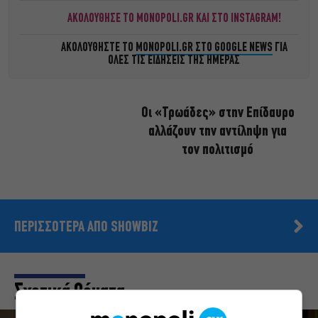
ΑΚΟΛΟΥΘΗΣΕ ΤΟ MONOPOLI.GR ΚΑΙ ΣΤΟ INSTAGRAM!
ΑΚΟΛΟΥΘΗΣΤΕ ΤΟ
MONOPOLI.GR ΣΤΟ GOOGLE NEWS
ΓΙΑ
ΟΛΕΣ ΤΙΣ ΕΙΔΗΣΕΙΣ ΤΗΣ ΗΜΕΡΑΣ
Οι «Τρωάδες» στην Επίδαυρο
αλλάζουν την αντίληψη για
τον πολιτισμό
ΠΕΡΙΣΣΟΤΕΡΑ ΑΠΟ SHOWBIZ
Σχετικά Θέματα