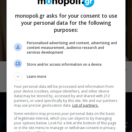
monopoli.gr asks for your consent to use
your personal data for the following
purposes:
Personalised advertising and content, advertising and
content measurement, audience research and
services development
CINE NEWS
Store and/or access information on a device
Ντέρτι: Νέο τρέιλερ μάς βάζει μέσα στο
σύμπαν της νέας σειράς του ANT1
Learn more
Your personal data will be processed and information from
your device (cookies, unique identifiers, and other device
data) may be stored by, accessed by and shared with 212
partners, or used specifically by this site. We and our partners
may use precise geolocation data.
List of partners.
Some vendors may process your personal data on the basis
of legitimate interest, which you can object to by managing
your options below. Look for a link at the bottom of this page
or in the site menu to manage or withdraw consent in privacy