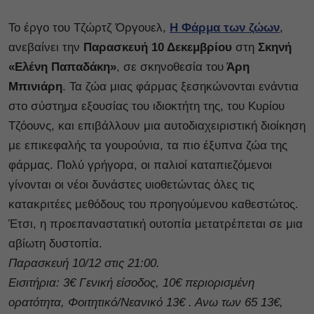
Το έργο του Τζώρτζ Όργουελ,
Η Φάρμα των ζώων
,
ανεβαίνει την
Παρασκευή 10 Δεκεμβρίου
στη
Σκηνή
«Ελένη Παπαδάκη»
, σε σκηνοθεσία του
Άρη
Μπινιάρη
. Τα ζώα μιας φάρμας ξεσηκώνονται ενάντια
στο σύστημα εξουσίας του ιδιοκτήτη της, του Κυρίου
Τζόουνς, και επιβάλλουν μια αυτοδιαχειριστική διοίκηση
με επικεφαλής τα γουρούνια, τα πιο έξυπνα ζώα της
φάρμας. Πολύ γρήγορα, οι παλιοί καταπιεζόμενοι
γίνονται οι νέοι δυνάστες υιοθετώντας όλες τις
κατακριτέες μεθόδους του προηγούμενου καθεστώτος.
Έτσι, η προεπαναστατική ουτοπία μετατρέπεται σε μια
αβίωτη δυστοπία.
Παρασκευή 10/12 στις 21:00.
Εισιτήρια: 3€ Γενική είσοδος, 10€ περιορισμένη
ορατότητα, Φοιτητικό/Νεανικό 13€ . Ανω των 65 13€,