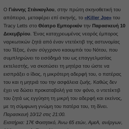
Ο
Γιάννης Στάνκογλου
, στην πρώτη σκηνοθετική του
απόπειρα, μεταφέρει επί σκηνής, το
«Killer Joe»
του
Tracy Letts στο
Θέατρο Εμπορικόν
την
Παρασκευή 10
Δεκεμβρίου
. Ένας καταχρεωμένος νεαρός έμπορος
ναρκωτικών ζητά από έναν ντετέκτιβ της αστυνομίας
του Τέξας, έναν σύγχρονο καουμπόι του Νότου, που
συμπληρώνει το εισόδημά του ως επαγγελματίας
εκτελεστής, να σκοτώσει τη μητέρα του ώστε να
εισπράξει ο ίδιος, η μικρότερη αδερφή του, ο πατέρας
του και η μητριά του την ασφάλεια ζωής. Καθώς δεν
έχει να δώσει προκαταβολή για τον φόνο, ο ντετέκτιβ
του ζητά ως εγγύηση τη μικρή του αδερφή και εκείνος,
με τη σύμφωνη γνώμη του πατέρα του, τη δίνει.
Παρασκευή 10/12 στις 21:00.
Εισιτήρια: 17€ Φοιτητικό, Άνω 65 ετών, ΑμεΑ, ανέργων,