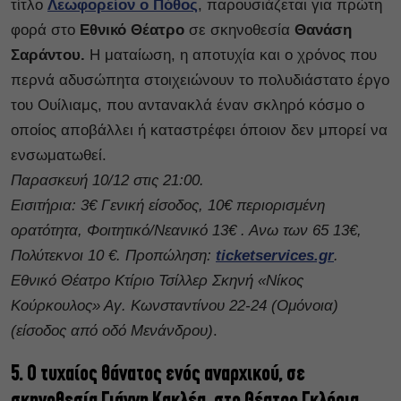
τίτλο
Λεωφορείον ο Πόθος
, παρουσιάζεται για πρώτη
φορά στο
Εθνικό Θέατρο
σε σκηνοθεσία
Θανάση
Σαράντου.
Η ματαίωση, η αποτυχία και ο χρόνος που
περνά αδυσώπητα στοιχειώνουν το πολυδιάστατο έργο
του Ουίλιαμς, που αντανακλά έναν σκληρό κόσμο ο
οποίος αποβάλλει ή καταστρέφει όποιον δεν μπορεί να
ενσωματωθεί.
Παρασκευή 10/12 στις 21:00.
Εισιτήρια: 3€ Γενική είσοδος, 10€ περιορισμένη
ορατότητα, Φοιτητικό/Νεανικό 13€ . Ανω των 65 13€,
Πολύτεκνοι 10 €. Προπώληση:
ticketservices.gr
.
Εθνικό Θέατρο Κτίριο Τσίλλερ Σκηνή «Νίκος
Κούρκουλος» Αγ. Κωνσταντίνου 22-24 (Ομόνοια)
(είσοδος από οδό Μενάνδρου)
.
5. Ο τυχαίος θάνατος ενός αναρχικού, σε