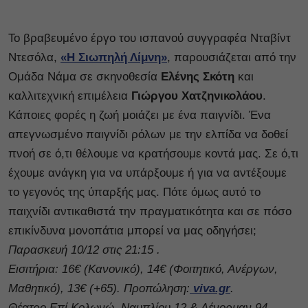
Το βραβευμένο έργο του ισπανού συγγραφέα Νταβίντ
Ντεσόλα,
«Η Σιωπηλή Λίμνη»
, παρουσιάζεται από την
Ομάδα Νάμα σε σκηνοθεσία
Ελένης Σκότη
και
καλλιτεχνική επιμέλεια
Γιώργου Χατζηνικολάου
.
Κάποιες φορές η ζωή μοιάζει με ένα παιγνίδι. Ένα
απεγνωσμένο παιγνίδι ρόλων με την ελπίδα να δοθεί
πνοή σε ό,τι θέλουμε να κρατήσουμε κοντά μας. Σε ό,τι
έχουμε ανάγκη για να υπάρξουμε ή για να αντέξουμε
το γεγονός της ύπαρξής μας. Πότε όμως αυτό το
παιχνίδι αντικαθιστά την πραγματικότητα και σε πόσο
επικίνδυνα μονοπάτια μπορεί να μας οδηγήσει;
Παρασκευή 10/12 στις 21:15 .
Εισιτήρια: 16€ (Κανονικό), 14€ (Φοιτητικό, Ανέργων,
Μαθητικό), 13€ (+65). Προπώληση:
viva.gr
.
Θέατρο Επί Κολωνώ, Ναυπλίου 12 & Λένορμαν 94,