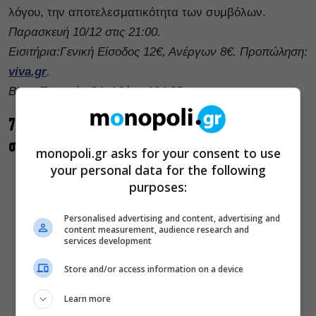
λόγου, την αποτελεσματικότητα των συμβόλων.
Παρασκευή 10/12 στις 21:00.
Εισιτήρια:Γενική Είσοδος 12€, Ανέργων 8€. Προπώληση:
viva.gr
.
Bios, Πειραιώς 84, Αθήνα 104 35.
7. Μαθήματα Κωμωδίας, από τον Θοδωρή Αθερίδη
στο Μικρό Παλλάς
monopoli.gr asks for your consent to use
your personal data for the following
purposes:
Personalised advertising and content, advertising and
content measurement, audience research and
services development
Store and/or access information on a device
Learn more