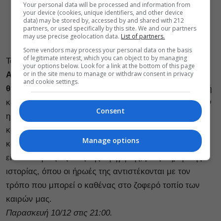
Your personal data will be processed and information from
your device (cookies, unique identifiers, and other device
data) may be stored by, accessed by and shared with 212
partners, or used specifically by this site. We and our partners
may use precise geolocation data.
List of partners.
Some vendors may process your personal data on the basis
of legitimate interest, which you can object to by managing
Τα
«Μαθήματα Κωμωδίας»
, το νέο έργο του
Θοδωρή
your options below. Look for a link at the bottom of this page
or in the site menu to manage or withdraw consent in privacy
Αθερίδη
, παρουσιάζεται σε δική του σκηνοθεσία, στο
and cookie settings.
θέατρο Μικρό Παλλάς
. Πρόκειται για μια ξεκαρδιστική
κωμωδία που διεισδύει στο χώρο της εκπαίδευσης των
Consent
ηθοποιών που θέλουν να μάθουν πώς να κάνουν
κωμωδία. Οι αυτοσχεδιασμοί και οι ασκήσεις τους
Manage options
καθώς και η διαμόρφωση των σχέσεων μεταξύ τους,
είναι ο κύριος άξονας της αφήγησης, μιας σημερινής
ιστορίας, όπου οι ήρωές της αντιστέκονται με τον
τρόπο που μπορεί ο καθένας στο ζοφερό τοπίο των
καιρών μας.
Παρασκευή 10/12 στις 21:00.