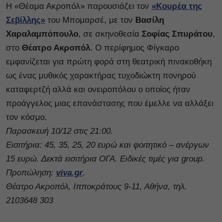
Η «Θέαμα Ακροπόλ» παρουσιάζει τον
«Κουρέα της
Σεβίλλης»
του Μπομαρσέ, με τον
Βασίλη
Χαραλαμπόπουλο
, σε σκηνοθεσία
Σοφίας Σπυράτου
,
στο
Θέατρο Ακροπόλ
. Ο περίφημος Φίγκαρο
εμφανίζεται για πρώτη φορά στη θεατρική πινακοθήκη
ως ένας μυθικός χαρακτήρας τυχοδιώκτη πονηρού
καταφερτζή αλλά και ονειροπόλου ο οποίος ήταν
προάγγελος μιας επανάστασης που έμελλε να αλλάξει
τον κόσμο.
Παρασκευή 10/12 στις 21:00.
Εισιτήρια: 45, 35, 25, 20 ευρώ και φοιτητικό – ανέργων
15 ευρώ. Δεκτά εισιτήρια ΟΓΑ. Ειδικές τιμές για group.
Προπώληση:
viva.gr
.
Θέατρο Ακροπόλ, Ιπποκράτους 9-11, Αθήνα, τηλ.
2103648 303