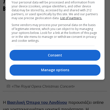
7. «The Royal Opera Christmas Concert» στη
Your personal data will be processed and information from
your device (cookies, unique identifiers, and other device
Βασιλική Όπερα του Λονδίνου
data) may be stored by, accessed by and shared with 212
partners, or used specifically by this site. We and our partners
may use precise geolocation data.
List of partners.
Some vendors may process your personal data on the basis
of legitimate interest, which you can object to by managing
your options below. Look for a link at the bottom of this page
or in the site menu to manage or withdraw consent in privacy
and cookie settings.
Consent
Manage options
«The Royal Opera Christmas Concert»
Η
Βασιλική Όπερα του Λονδίνου
παρουσιάζει online
μια χριστουγεννιάτικη μουσική παράσταση. Η