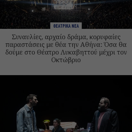
ΘΕΑΤΡΙΚΑ ΝΕΑ
Συναυλίες, αρχαίο δράμα, κορυφαίες
παραστάσεις με θέα την Αθήνα: Όσα θα
δούμε στο Θέατρο Λυκαβηττού μέχρι τον
Οκτώβριο