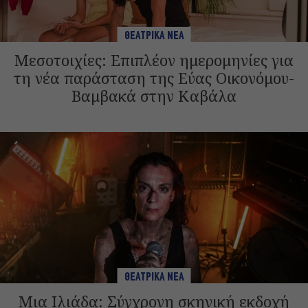
ΘΕΑΤΡΙΚΑ ΝΕΑ
Μεσοτοιχίες: Επιπλέον ημερομηνίες για
τη νέα παράσταση της Εύας Οικονόμου-
Βαμβακά στην Καβάλα
ΘΕΑΤΡΙΚΑ ΝΕΑ
Μια Ιλιάδα: Σύγχρονη σκηνική εκδοχή