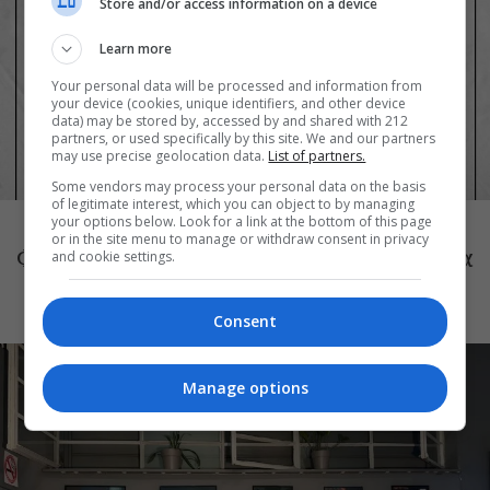
Store and/or access information on a device
Learn more
Your personal data will be processed and information from
your device (cookies, unique identifiers, and other device
data) may be stored by, accessed by and shared with 212
partners, or used specifically by this site. We and our partners
may use precise geolocation data.
List of partners.
Some vendors may process your personal data on the basis
ΘΕΑΤΡΟ
of legitimate interest, which you can object to by managing
Τόσο Όσο: Η stand-up comedy των
your options below. Look for a link at the bottom of this page
or in the site menu to manage or withdraw consent in privacy
Φουντούλη-Σπηλιόπουλου στην Ταράτσα
and cookie settings.
του Λαμπέτη
Consent
Manage options