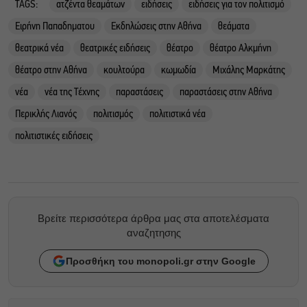
TAGS:
ατζέντα θεαμάτων
ειδήσεις
ειδήσεις για τον πολιτισμό
Ειρήνη Παπαδηματου
Εκδηλώσεις στην Αθήνα
θεάματα
θεατρικά νέα
θεατρικές ειδήσεις
θέατρο
θέατρο Αλκμήνη
θέατρο στην Αθήνα
κουλτούρα
κωμωδία
Μιχάλης Μαρκάτης
νέα
νέα της Τέχνης
παραστάσεις
παραστάσεις στην Αθήνα
Περικλής Λιανός
πολιτισμός
πολιτιστικά νέα
πολιτιστικές ειδήσεις
Βρείτε περισσότερα άρθρα μας στα αποτελέσματα
αναζητησης
Προσθήκη του monopoli.gr στην Google