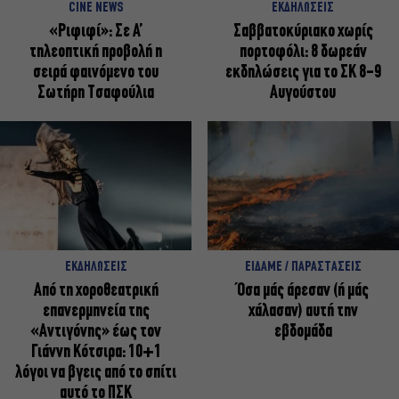
CINE NEWS
ΕΚΔΗΛΩΣΕΙΣ
«Ριφιφί»: Σε Α’
Σαββατοκύριακο χωρίς
τηλεοπτική προβολή η
πορτοφόλι: 8 δωρεάν
σειρά φαινόμενο του
εκδηλώσεις για το ΣΚ 8-9
Σωτήρη Τσαφούλια
Αυγούστου
ΕΚΔΗΛΩΣΕΙΣ
ΕΙΔΑΜΕ / ΠΑΡΑΣΤΑΣΕΙΣ
Από τη χοροθεατρική
Όσα μάς άρεσαν (ή μάς
επανερμηνεία της
χάλασαν) αυτή την
«Αντιγόνης» έως τον
εβδομάδα
Γιάννη Κότσιρα: 10+1
λόγοι να βγεις από το σπίτι
αυτό το ΠΣΚ