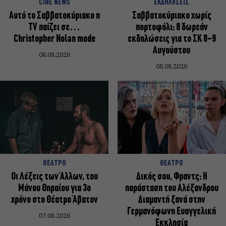
CINE NEWS
ΕΚΔΗΛΩΣΕΙΣ
Αυτό το Σαββατοκύριακο η
Σαββατοκύριακο χωρίς
TV παίζει σε…
πορτοφόλι: 8 δωρεάν
Christopher Nolan mode
εκδηλώσεις για το ΣΚ 8-9
Αυγούστου
08.08.2026
08.08.2026
ΘΕΑΤΡΟ
ΘΕΑΤΡΟ
Οι Λέξεις των Άλλων, του
Δικός σου, Φραντς: Η
Μάνου Θηραίου για 3ο
παράσταση του Αλέξανδρου
χρόνο στο Θέατρο Άβατον
Διαμαντή ξανά στην
Γερμανόφωνη Ευαγγελική
07.08.2026
Εκκλησία