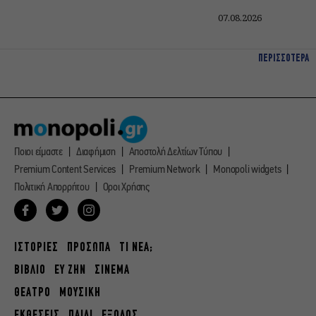
07.08.2026
ΠΕΡΙΣΣΟΤΕΡΑ
Ποιοι είμαστε
Διαφήμιση
Αποστολή Δελτίων Τύπου
Premium Content Services
Premium Network
Monopoli widgets
Πολιτική Απορρήτου
Οροι Χρήσης
ΙΣΤΟΡΙΕΣ
ΠΡΟΣΩΠΑ
ΤΙ ΝΕΑ;
ΒΙΒΛΙΟ
ΕΥ ΖΗΝ
ΣΙΝΕΜΑ
ΘΕΑΤΡΟ
ΜΟΥΣΙΚΗ
ΕΚΘΕΣΕΙΣ
ΠΑΙΔΙ
ΕΞΟΔΟΣ