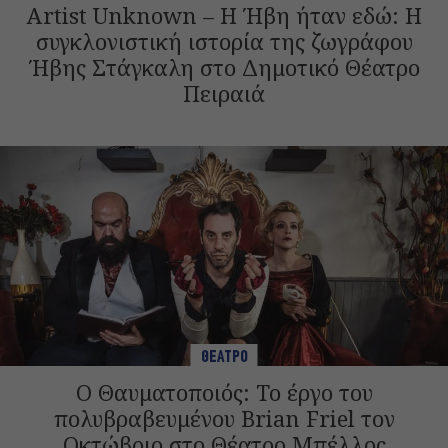
Artist Unknown – Η Ήβη ήταν εδώ: Η
συγκλονιστική ιστορία της ζωγράφου
Ήβης Στάγκαλη στο Δημοτικό Θέατρο
Πειραιά
ΘΕΑΤΡΟ
Ο Θαυματοποιός: Το έργο του
πολυβραβευμένου Brian Friel τον
Οκτώβριο στο Θέατρο Μπέλλος