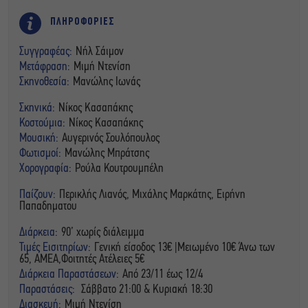
ΠΛΗΡΟΦΟΡΙΕΣ
Συγγραφέας:
Νήλ Σάιμον
Μετάφραση:
Μιμή Ντενίση
Σκηνοθεσία:
Μανώλης Ιωνάς
Σκηνικά:
Νίκος Κασαπάκης
Κοστούμια:
Νίκος Κασαπάκης
Μουσική:
Αυγερινός Σουλόπουλος
Φωτισμοί:
Μανώλης Μπράτσης
Χορογραφία:
Ρούλα Κουτρουμπέλη
Παίζουν:
Περικλής Λιανός, Μιχάλης Μαρκάτης, Ειρήνη
Παπαδηματου
Διάρκεια:
90’ χωρίς διάλειμμα
Τιμές Εισιτηρίων:
Γενική είσοδος 13€ |Μειωμένο 10€ Άνω των
65, ΑΜΕΑ,Φοιτητές Ατέλειες 5€
Διάρκεια Παραστάσεων:
Από 23/11 έως 12/4
Παραστάσεις:
Σάββατο 21:00 & Κυριακή 18:30
Διασκευή:
Μιμή Ντενίση