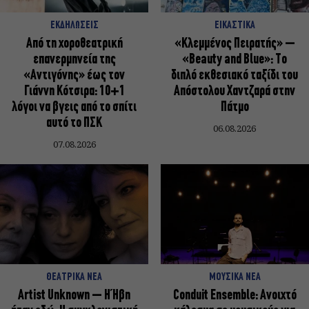
ΕΚΔΗΛΩΣΕΙΣ
ΕΙΚΑΣΤΙΚΑ
Από τη χοροθεατρική
«Κλεμμένος Πειρατής» –
επανερμηνεία της
«Beauty and Blue»: Το
«Αντιγόνης» έως τον
διπλό εκθεσιακό ταξίδι του
Γιάννη Κότσιρα: 10+1
Απόστολου Χαντζαρά στην
λόγοι να βγεις από το σπίτι
Πάτμο
αυτό το ΠΣΚ
06.08.2026
07.08.2026
ΘΕΑΤΡΙΚΑ ΝΕΑ
ΜΟΥΣΙΚΑ ΝΕΑ
Artist Unknown – Η Ήβη
Conduit Ensemble: Ανοιχτό