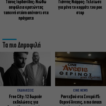
Tάσος Ιορδανίδης: Νιώθω
Γιάννης Νιάρρος: Τελείωσε
ασφάλεια κρατώντας
για μένα το κομμάτι του ροκ
ταπεινή στάση απέναντι στα
σταρ
πράγματα
Τα πιο Δημοφιλή
ΕΚΔΗΛΩΣΕΙΣ
CINE NEWS
Free City: 12 δωρεάν
Ραντεβού στα Σινεμά #5:
εκδηλώσεις για
Θερινό Άνεσις, η πιο ήσυχη