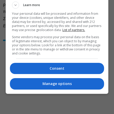
ρούχα και να είμαστε εκεί 5-10 λεπτά πριν από τις
Learn more
πρακτικές.
Your personal data will be processed and information from
your device (cookies, unique identifiers, and other device
Σάββατο 12/10, Κυριακή 13/10, 18:00 – 21:30
data) may be stored by, accessed by and shared with 212
Εργοστάσιο Λιπασμάτων Δραπετσώνας
partners, or used specifically by this site. We and our partners
may use precise geolocation data.
List of partners.
Some vendors may process your personal data on the basis
of legitimate interest, which you can object to by managing
your options below. Look for a link at the bottom of this page
or in the site menu to manage or withdraw consent in privacy
and cookie settings.
Consent
Manage options