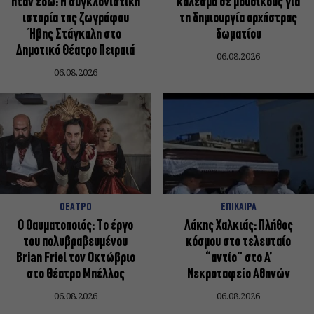
ήταν εδώ: Η συγκλονιστική
κάλεσμα σε μουσικούς για
ιστορία της ζωγράφου
τη δημιουργία ορχήστρας
Ήβης Στάγκαλη στο
δωματίου
Δημοτικό Θέατρο Πειραιά
06.08.2026
06.08.2026
ΘΕΑΤΡΟ
ΕΠΙΚΑΙΡΑ
Ο Θαυματοποιός: Το έργο
Λάκης Χαλκιάς: Πλήθος
του πολυβραβευμένου
κόσμου στο τελευταίο
Brian Friel τον Οκτώβριο
“αντίο” στο Α’
στο Θέατρο Μπέλλος
Νεκροταφείο Αθηνών
06.08.2026
06.08.2026