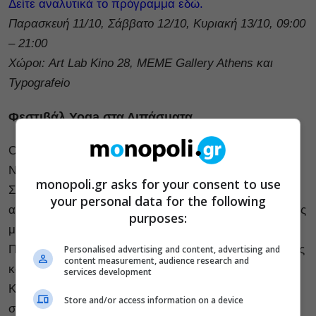
Δείτε αναλυτικά το πρόγραμμα εδώ.
Παρασκευή 11/10, Σάββατο 12/10, Κυριακή 13/10, 09:00
– 21:00
Χώροι: Art Lab Kino 28, MEME Gallery Athens και
Typografeio
Φεστιβάλ Yoga στα Λιπάσματα
Ο Δήμος Κερατσινίου Δραπετσώνας και η σχολή
Navasana Yoga Amfiali Shala μας προσκαλούν σε ένα
monopoli.gr asks for your consent to use
Σαββατοκύριακο (12-13 Οκτωβρίου) προσφοράς,
your personal data for the following
ανοιχτό για όλους. Συλλέγονται συσκευασμένες τροφές
purposes:
μακράς διαρκείας και φάρμακα για το Κοινωνικό
Παντοπωλείο και Φαρμακείο του δήμου, και ζωοτροφές
Personalised advertising and content, advertising and
content measurement, audience research and
και κτηνιατρικά φάρμακα για το Φιλοζωικό Σωματείο
services development
Κερατσινίου Νίκαιας. Πρέπει να έχουμε μαζί μας ένα
Store and/or access information on a device
στρώμα ή μια μεγάλη πετσέτα, να φοράμε άνετα