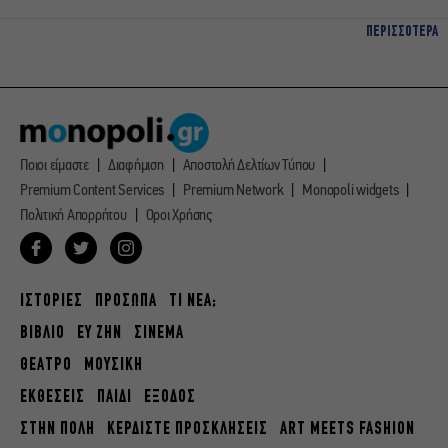
ΠΕΡΙΣΣΟΤΕΡΑ
Ποιοι είμαστε
Διαφήμιση
Αποστολή Δελτίων Τύπου
Premium Content Services
Premium Network
Monopoli widgets
Πολιτική Απορρήτου
Οροι Χρήσης
ΙΣΤΟΡΙΕΣ
ΠΡΟΣΩΠΑ
ΤΙ ΝΕΑ;
ΒΙΒΛΙΟ
ΕΥ ΖΗΝ
ΣΙΝΕΜΑ
ΘΕΑΤΡΟ
ΜΟΥΣΙΚΗ
ΕΚΘΕΣΕΙΣ
ΠΑΙΔΙ
ΕΞΟΔΟΣ
ΣΤΗΝ ΠΟΛΗ
ΚΕΡΔΙΣΤΕ ΠΡΟΣΚΛΗΣΕΙΣ
ART MEETS FASHION