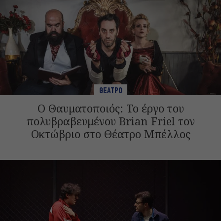
ΘΕΑΤΡΟ
Ο Θαυματοποιός: Το έργο του
πολυβραβευμένου Brian Friel τον
Οκτώβριο στο Θέατρο Μπέλλος