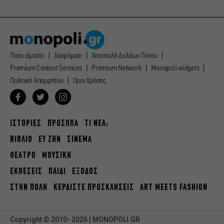
Ποιοι είμαστε
Διαφήμιση
Αποστολή Δελτίων Τύπου
Premium Content Services
Premium Network
Monopoli widgets
Πολιτική Απορρήτου
Οροι Χρήσης
ΙΣΤΟΡΙΕΣ
ΠΡΟΣΩΠΑ
ΤΙ ΝΕΑ;
ΒΙΒΛΙΟ
ΕΥ ΖΗΝ
ΣΙΝΕΜΑ
ΘΕΑΤΡΟ
ΜΟΥΣΙΚΗ
ΕΚΘΕΣΕΙΣ
ΠΑΙΔΙ
ΕΞΟΔΟΣ
ΣΤΗΝ ΠΟΛΗ
ΚΕΡΔΙΣΤΕ ΠΡΟΣΚΛΗΣΕΙΣ
ART MEETS FASHION
Copyright © 2010- 2026 | MONOPOLI.GR