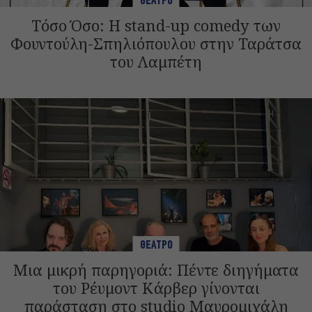
ΘΕΑΤΡΟ
Τόσο Όσο: Η stand-up comedy των
Φουντούλη-Σπηλιόπουλου στην Ταράτσα
του Λαμπέτη
ΘΕΑΤΡΟ
Μια μικρή παρηγοριά: Πέντε διηγήματα
του Ρέυμοντ Κάρβερ γίνονται
παράσταση στο studio Μαυρομιχάλη