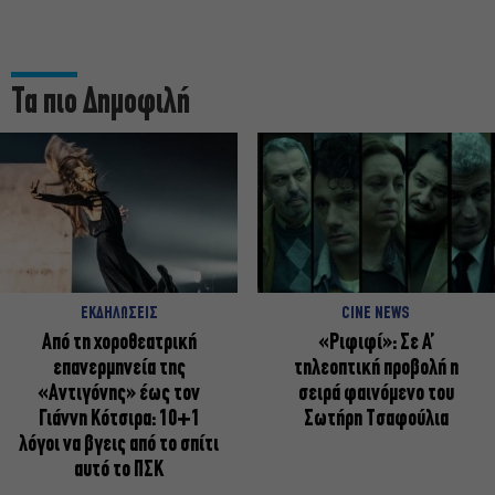
Τα πιο Δημοφιλή
ΕΚΔΗΛΩΣΕΙΣ
CINE NEWS
Από τη χοροθεατρική
«Ριφιφί»: Σε Α’
επανερμηνεία της
τηλεοπτική προβολή η
«Αντιγόνης» έως τον
σειρά φαινόμενο του
Γιάννη Κότσιρα: 10+1
Σωτήρη Τσαφούλια
λόγοι να βγεις από το σπίτι
αυτό το ΠΣΚ