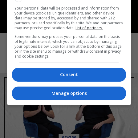
Your personal data will be processed and information from
your device (cookies, unique identifiers, and other device
data) may be stored by, accessed by and shared with 212
partners, or used specifically by this site. We and our partners
may use precise geolocation data.
List of partners.
ΘΕΑΤΡΟ
Some vendors may process your personal data on the basis
Ρωγμές: Η σόλο χοροθεατρική
of legitimate interest, which you can object to by managing
your options below. Look for a link at the bottom of this page
περφόρμανς της Χριστίνας Κυριαζίδη
or in the site menu to manage or withdraw consent in privacy
στο Δημοτικό Θέατρο Πειραιά
and cookie settings.
Consent
Manage options