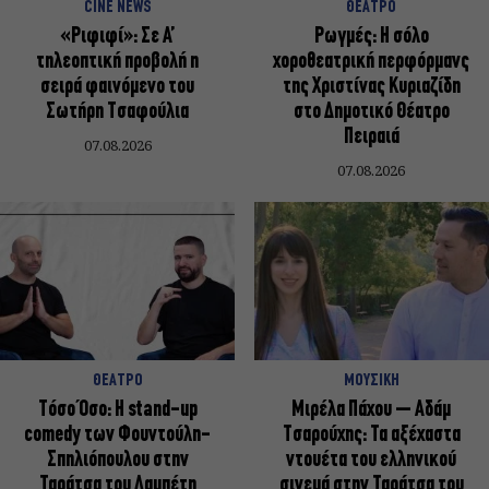
CINE NEWS
ΘΕΑΤΡΟ
«Ριφιφί»: Σε Α’
Ρωγμές: Η σόλο
τηλεοπτική προβολή η
χοροθεατρική περφόρμανς
σειρά φαινόμενο του
της Χριστίνας Κυριαζίδη
Σωτήρη Τσαφούλια
στο Δημοτικό Θέατρο
Πειραιά
07.08.2026
07.08.2026
ΘΕΑΤΡΟ
ΜΟΥΣΙΚΗ
Τόσο Όσο: Η stand-up
Μιρέλα Πάχου – Αδάμ
comedy των Φουντούλη-
Τσαρούχης: Τα αξέχαστα
Σπηλιόπουλου στην
ντουέτα του ελληνικού
Ταράτσα του Λαμπέτη
σινεμά στην Ταράτσα του