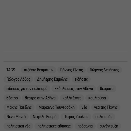
TAGS:
ατζέντα θεαμάτων
Γιάννης Σίντος
Γιώργος Δεπάστας
Γιώργος Λόξας
Δημήτρης Σαμόλης
ειδήσεις
ειδήσεις για τον πολιτισμό
Εκδηλώσεις στην Αθήνα
θεάματα
θέατρο
θέατρο στην Αθήνα
καλλιτέχνες
κουλτούρα
Μάκης Πατέλης
Μαριάννα Τουντασάκη
νέα
νέα της Τέχνης
Νένα Μεντή
Νεφέλη Κουρή
Πέτρος Ζούλιας
πολιτισμός
πολιτιστικά νέα
πολιτιστικές ειδήσεις
πρόσωπα
συνέντευξη