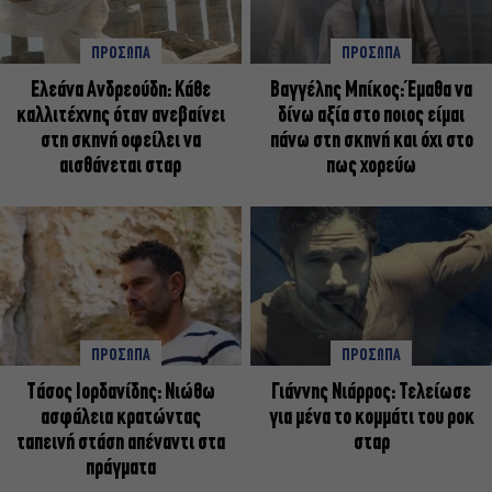
ΠΡΟΣΩΠΑ
ΠΡΟΣΩΠΑ
Ελεάνα Ανδρεούδη: Κάθε
Βαγγέλης Μπίκος: Έμαθα να
καλλιτέχνης όταν ανεβαίνει
δίνω αξία στο ποιος είμαι
στη σκηνή οφείλει να
πάνω στη σκηνή και όχι στο
αισθάνεται σταρ
πως χορεύω
ΠΡΟΣΩΠΑ
ΠΡΟΣΩΠΑ
Tάσος Ιορδανίδης: Νιώθω
Γιάννης Νιάρρος: Τελείωσε
ασφάλεια κρατώντας
για μένα το κομμάτι του ροκ
ταπεινή στάση απέναντι στα
σταρ
πράγματα