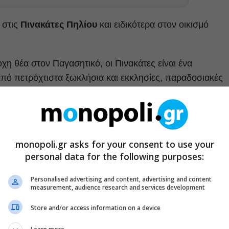
 στις
Πινακάτες Πηλίου
και ειδικότερα στον οικισμό
χη θέα στον Παγασητικό, οι Πινακάτες είναι ένα
από πετρόχτιστα ξωκλήσια και εκκλησίες, παραδοσιακές
γραφικά αρχοντικά, οι Πινακάτες ξεχωρίζουν ανάμεσα στα
ευκαιρία να μείνετε στις Πινακάτες, να έρθετε σε επαφή μ
monopoli.gr asks for your consent to use your
α εξερευνήσετε την γύρω περιοχή. Και για τη διαμονή σα
personal data for the following purposes:
δοσιακό ξενώνα, όπως είναι οι
Έφιποι.
Personalised advertising and content, advertising and content
measurement, audience research and services development
Store and/or access information on a device