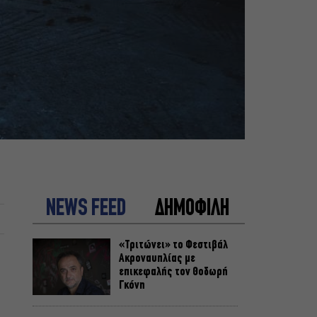
NEWS FEED
ΔΗΜΟΦΙΛΗ
«Τριτώνει» το Φεστιβάλ
Ακροναυπλίας με
επικεφαλής τον Θοδωρή
Γκόνη