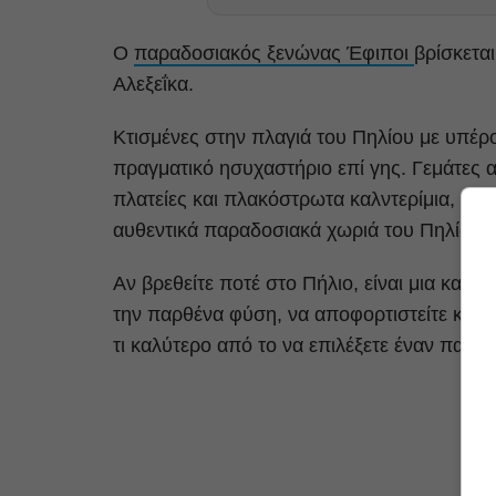
Ο
παραδοσιακός ξενώνας Έφιποι
βρίσκεται
Αλεξεΐκα.
Κτισμένες στην πλαγιά του Πηλίου με υπέρο
πραγματικό ησυχαστήριο επί γης. Γεμάτες 
πλατείες και πλακόστρωτα καλντερίμια, με 
αυθεντικά παραδοσιακά χωριά του Πηλίου.
Αν βρεθείτε ποτέ στο Πήλιο, είναι μια καλή 
την παρθένα φύση, να αποφορτιστείτε και ν
τι καλύτερο από το να επιλέξετε έναν παρα