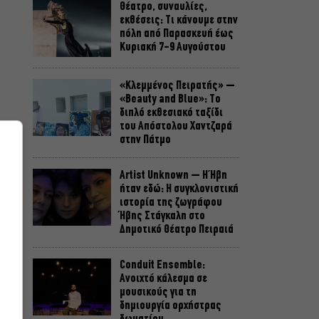
Θέατρο, συναυλίες,
εκθέσεις: Τι κάνουμε στην
πόλη από Παρασκευή έως
Κυριακή 7-9 Αυγούστου
«Κλεμμένος Πειρατής» –
«Beauty and Blue»: Το
διπλό εκθεσιακό ταξίδι
του Απόστολου Χαντζαρά
στην Πάτμο
Artist Unknown – Η Ήβη
ε
ήταν εδώ: Η συγκλονιστική
ς
ιστορία της ζωγράφου
Ήβης Στάγκαλη στο
Δημοτικό Θέατρο Πειραιά
Conduit Ensemble:
Ανοιχτό κάλεσμα σε
μουσικούς για τη
δημιουργία ορχήστρας