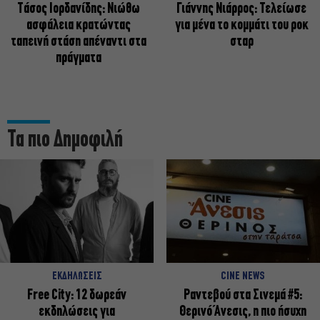
Tάσος Ιορδανίδης: Νιώθω
Γιάννης Νιάρρος: Τελείωσε
ασφάλεια κρατώντας
για μένα το κομμάτι του ροκ
ταπεινή στάση απέναντι στα
σταρ
πράγματα
Τα πιο Δημοφιλή
ΕΚΔΗΛΩΣΕΙΣ
CINE NEWS
Free City: 12 δωρεάν
Ραντεβού στα Σινεμά #5:
εκδηλώσεις για
Θερινό Άνεσις, η πιο ήσυχη