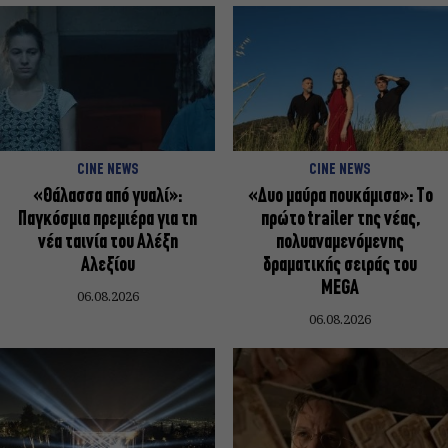
CINE NEWS
CINE NEWS
«Θάλασσα από γυαλί»:
«Δυο μαύρα πουκάμισα»: Το
Παγκόσμια πρεμιέρα για τη
πρώτο trailer της νέας,
νέα ταινία του Αλέξη
πολυαναμενόμενης
Αλεξίου
δραματικής σειράς του
MEGA
06.08.2026
06.08.2026