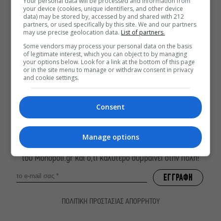
Θηραίου για 3ο χρόνο στο Θέατρο
Your personal data will be processed and information from
your device (cookies, unique identifiers, and other device
Άβατον
data) may be stored by, accessed by and shared with 212
partners, or used specifically by this site. We and our partners
Δικός σου, Φραντς: Η παράσταση του
may use precise geolocation data.
List of partners.
Αλέξανδρου Διαμαντή ξανά στην
Γερμανόφωνη Ευαγγελική Εκκλησία
Some vendors may process your personal data on the basis
of legitimate interest, which you can object to by managing
«Ριφιφί»: Σε Α’ τηλεοπτική προβολή
your options below. Look for a link at the bottom of this page
or in the site menu to manage or withdraw consent in privacy
η σειρά φαινόμενο του Σωτήρη
and cookie settings.
Τσαφούλια
Consent
ΕΓΓΡΑΦΕΙΤΕ ΣΤΟ NEWSLETTER ΜΑΣ
Manage options
Βρες καθημερινά στο email σου τα πιο δημοφιλή θέματα
του Monopoli.gr και ό,τι καλύτερο συμβαίνει στην πόλη!
ΠΟΛΙΤΙΚΗ ΠΡΟΣΤΑΣΙΑΣ ΑΠΟΡΡΗΤΟΥ