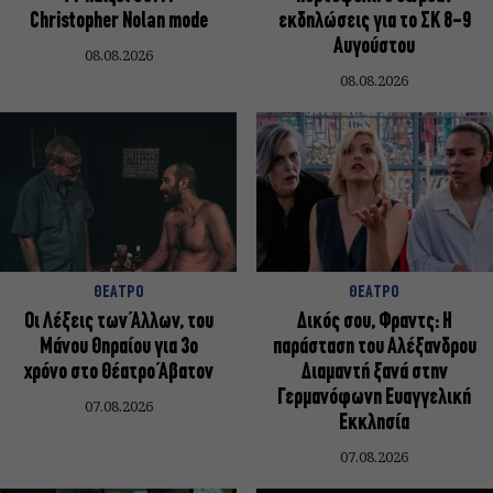
Christopher Nolan mode
εκδηλώσεις για το ΣΚ 8-9
Αυγούστου
08.08.2026
08.08.2026
ΘΕΑΤΡΟ
ΘΕΑΤΡΟ
Οι Λέξεις των Άλλων, του
Δικός σου, Φραντς: Η
Μάνου Θηραίου για 3ο
παράσταση του Αλέξανδρου
χρόνο στο Θέατρο Άβατον
Διαμαντή ξανά στην
Γερμανόφωνη Ευαγγελική
07.08.2026
Εκκλησία
07.08.2026