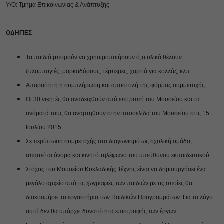
Υ/Ο: Τμήμα Επικοινωνίας & Ανάπτυξης
ΟΔΗΓΙΕΣ
Τα παιδιά μπορούν να χρησιμοποιήσουν ό,τι υλικά θέλουν:
ξυλομπογιές, μαρκαδόρους, τέμπερες, χαρτιά για
κολλάζ, κλπ
Απαραίτητη η συμπλήρωση και αποστολή της φόρμας συμμετοχής
Οι 30 νικητές θα αναδειχθούν από επιτροπή του Μουσείου και τα
ονόματά τους θα αναρτηθούν στην ιστοσελίδα
του Μουσείου στις 15
Ιουλίου 2015.
Σε περίπτωση συμμετοχής στο διαγωνισμό ως σχολική ομάδα,
απαιτείται όνομα και κινητό τηλέφωνο του
υπεύθυνου εκπαιδευτικού.
Στόχος του Μουσείου Κυκλαδικής Τέχνης είναι να δημιουργήσει ένα
μεγάλο αρχείο από τις ζωγραφιές των
παιδιών με τις οποίες θα
διακοσμήσει τα εργαστήρια των Παιδικών Προγραμμάτων. Για το λόγο
αυτό δεν θα
υπάρχει δυνατότητα επιστροφής των έργων.