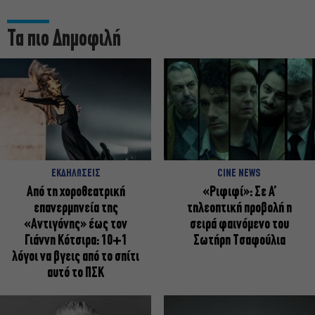
Τα πιο Δημοφιλή
ΕΚΔΗΛΩΣΕΙΣ
CINE NEWS
Από τη χοροθεατρική
«Ριφιφί»: Σε Α’
επανερμηνεία της
τηλεοπτική προβολή η
«Αντιγόνης» έως τον
σειρά φαινόμενο του
Γιάννη Κότσιρα: 10+1
Σωτήρη Τσαφούλια
λόγοι να βγεις από το σπίτι
αυτό το ΠΣΚ