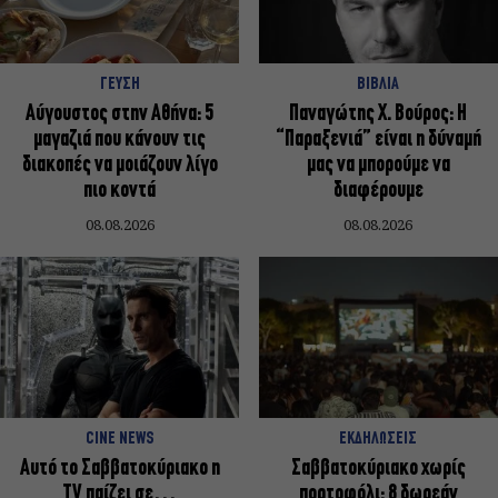
ΓΕΥΣΗ
ΒΙΒΛΙΑ
Αύγουστος στην Αθήνα: 5
Παναγώτης Χ. Βούρος: Η
μαγαζιά που κάνουν τις
“Παραξενιά” είναι η δύναμή
διακοπές να μοιάζουν λίγο
μας να μπορούμε να
πιο κοντά
διαφέρουμε
08.08.2026
08.08.2026
CINE NEWS
ΕΚΔΗΛΩΣΕΙΣ
Αυτό το Σαββατοκύριακο η
Σαββατοκύριακο χωρίς
TV παίζει σε…
πορτοφόλι: 8 δωρεάν