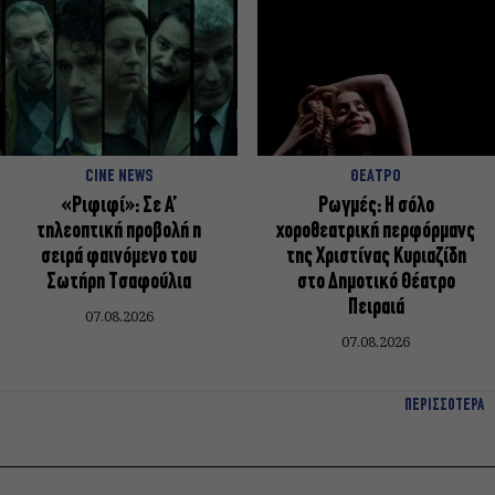
CINE NEWS
ΘΕΑΤΡΟ
«Ριφιφί»: Σε Α’
Ρωγμές: Η σόλο
τηλεοπτική προβολή η
χοροθεατρική περφόρμανς
σειρά φαινόμενο του
της Χριστίνας Κυριαζίδη
Σωτήρη Τσαφούλια
στο Δημοτικό Θέατρο
Πειραιά
07.08.2026
07.08.2026
ΠΕΡΙΣΣΟΤΕΡΑ