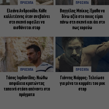
ΠΡΟΣΩΠΑ
ΠΡΟΣΩΠΑ
Ελεάνα Ανδρεούδη: Κάθε
Βαγγέλης Μπίκος: Έμαθα να
καλλιτέχνης όταν ανεβαίνει
δίνω αξία στο ποιος είμαι
στη σκηνή οφείλει να
πάνω στη σκηνή και όχι στο
αισθάνεται σταρ
πως χορεύω
ΠΡΟΣΩΠΑ
ΠΡΟΣΩΠΑ
Tάσος Ιορδανίδης: Νιώθω
Γιάννης Νιάρρος: Τελείωσε
ασφάλεια κρατώντας
για μένα το κομμάτι του ροκ
ταπεινή στάση απέναντι στα
σταρ
πράγματα