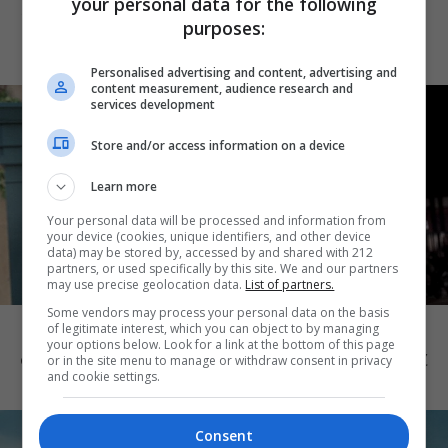
Καλοκαιρινή Δημιουργική Απασχόληση
your personal data for the following
purposes:
του Δήμου Αθηναίων
Personalised advertising and content, advertising and
content measurement, audience research and
services development
Store and/or access information on a device
Learn more
Your personal data will be processed and information from
your device (cookies, unique identifiers, and other device
data) may be stored by, accessed by and shared with 212
partners, or used specifically by this site. We and our partners
may use precise geolocation data.
List of partners.
ΔΡΑΣΤΗΡΙΟΤΗΤΕΣ
Some vendors may process your personal data on the basis
Family Weekend: 10+1 προτάσεις
of legitimate interest, which you can object to by managing
your options below. Look for a link at the bottom of this page
δημιουργικής διασκέδασης με τα παιδιά
or in the site menu to manage or withdraw consent in privacy
and cookie settings.
Consent