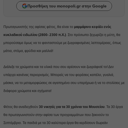
Προσθήκη του monopoli.gr στην Google
Πρωταγωνιστής της αφίσας φέτος, θα είναι το
μαρμάρινο κεφάλι ενός
κυκλαδικού ειδωλίου (2800-
2300 π.Χ.)
. Στο πρόσωπο ξεχωρίζει η μύτη, θα
μπορούσαμε όμως να το φανταστούμε με
ζωγραφισμένες λεπτομέρειες, όπως
μάτια, στόμα, φρύδια και μαλλιά!
Διάλεξε τα χρώματα και τα υλικά που σου αρέσουν και ζωγράφισέ το! Δεν
υπάρχει κανένας
περιορισμός. Μπορείς να του φορέσεις καπέλο, γυαλιά,
μάσκα, να το μεταμορφώσεις σε αγαπημένο
σου υπερήρωα ή να το στολίσεις με
διάφορα χρώματα και σχήματα!
Φέτος θα αναδειχθούν
30 νικητές για τα 30 χρόνια του Μουσείου
. Τα 30 έργα
θα πρωταγωνιστούν
στην αφίσα των προγραμμάτων που ξεκινούν το
Σεπτέμβριο. Τα παιδιά με τα 30 καλύτερα έργα θα
κερδίσουν δωρεάν