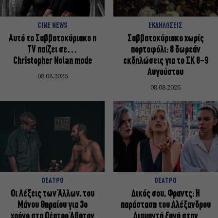
CINE NEWS
ΕΚΔΗΛΩΣΕΙΣ
Αυτό το Σαββατοκύριακο η
Σαββατοκύριακο χωρίς
TV παίζει σε…
πορτοφόλι: 8 δωρεάν
Christopher Nolan mode
εκδηλώσεις για το ΣΚ 8-9
Αυγούστου
08.08.2026
08.08.2026
ΘΕΑΤΡΟ
ΘΕΑΤΡΟ
Οι Λέξεις των Άλλων, του
Δικός σου, Φραντς: Η
Μάνου Θηραίου για 3ο
παράσταση του Αλέξανδρου
χρόνο στο Θέατρο Άβατον
Διαμαντή ξανά στην