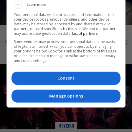
Learn more
Your personal data will be processed and information from
your device (cookies, unique identifiers, and other device
ΜΟΥΣΙΚΗ
data) may be stored by, accessed by and shared with 212
partners, or used specifically by this site. We and our partners
Το Ροκ το Ελληνικό: Κώστας Τουρνάς
may use precise geolocation data.
List of partners.
και Διονύσης Τσακνής στο Θέατρο Άλσος
Some vendors may process your personal data on the basis
ΔΕΗ
of legitimate interest, which you can object to by managing
your options below. Look for a link at the bottom of this page
or in the site menu to manage or withdraw consent in privacy
and cookie settings.
Consent
Manage options
ΜΟΥΣΙΚΗ