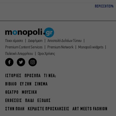
ΠΕΡΙΣΣΟΤΕΡΑ
Ποιοι είμαστε
Διαφήμιση
Αποστολή Δελτίων Τύπου
Premium Content Services
Premium Network
Monopoli widgets
Πολιτική Απορρήτου
Οροι Χρήσης
ΙΣΤΟΡΙΕΣ
ΠΡΟΣΩΠΑ
ΤΙ ΝΕΑ;
ΒΙΒΛΙΟ
ΕΥ ΖΗΝ
ΣΙΝΕΜΑ
ΘΕΑΤΡΟ
ΜΟΥΣΙΚΗ
ΕΚΘΕΣΕΙΣ
ΠΑΙΔΙ
ΕΞΟΔΟΣ
ΣΤΗΝ ΠΟΛΗ
ΚΕΡΔΙΣΤΕ ΠΡΟΣΚΛΗΣΕΙΣ
ART MEETS FASHION