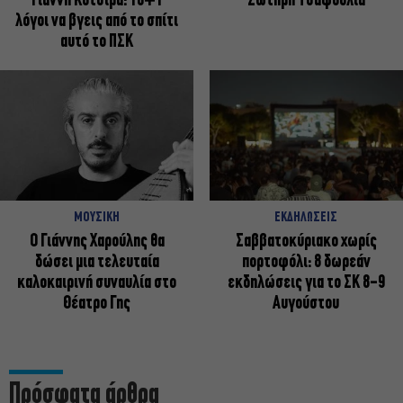
Γιάννη Κότσιρα: 10+1
Σωτήρη Τσαφούλια
λόγοι να βγεις από το σπίτι
αυτό το ΠΣΚ
ΜΟΥΣΙΚΗ
ΕΚΔΗΛΩΣΕΙΣ
Ο Γιάννης Χαρούλης θα
Σαββατοκύριακο χωρίς
δώσει μια τελευταία
πορτοφόλι: 8 δωρεάν
καλοκαιρινή συναυλία στο
εκδηλώσεις για το ΣΚ 8-9
Θέατρο Γης
Αυγούστου
Πρόσφατα άρθρα