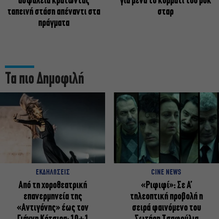
ασφάλεια κρατώντας
για μένα το κομμάτι του ροκ
ταπεινή στάση απέναντι στα
σταρ
πράγματα
Τα πιο Δημοφιλή
ΕΚΔΗΛΩΣΕΙΣ
CINE NEWS
Από τη χοροθεατρική
«Ριφιφί»: Σε Α’
επανερμηνεία της
τηλεοπτική προβολή η
«Αντιγόνης» έως τον
σειρά φαινόμενο του