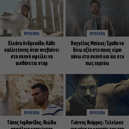
ΠΡΟΣΩΠΑ
ΠΡΟΣΩΠΑ
Ελεάνα Ανδρεούδη: Κάθε
Βαγγέλης Μπίκος: Έμαθα να
καλλιτέχνης όταν ανεβαίνει
δίνω αξία στο ποιος είμαι
στη σκηνή οφείλει να
πάνω στη σκηνή και όχι στο
αισθάνεται σταρ
πως χορεύω
ΠΡΟΣΩΠΑ
ΠΡΟΣΩΠΑ
Tάσος Ιορδανίδης: Νιώθω
Γιάννης Νιάρρος: Τελείωσε