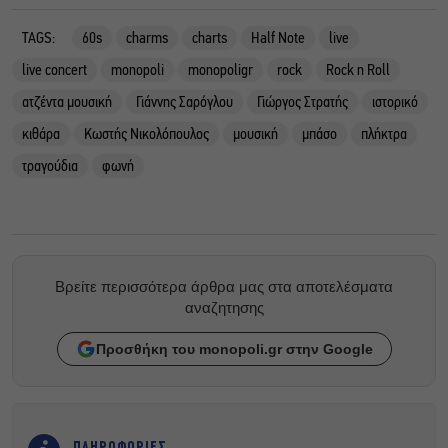
TAGS:
60s
charms
charts
Half Note
live
live concert
monopoli
monopoligr
rock
Rock n Roll
ατζέντα μουσική
Γιάννης Σαρόγλου
Γιώργος Στρατής
ιστορικό
κιθάρα
Κωστής Νικολόπουλος
μουσική
μπάσο
πλήκτρα
τραγούδια
φωνή
Βρείτε περισσότερα άρθρα μας στα αποτελέσματα
αναζητησης
Προσθήκη του monopoli.gr στην Google
ΠΛΗΡΟΦΟΡΙΕΣ