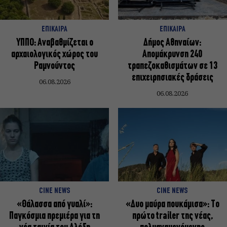
ΕΠΙΚΑΙΡΑ
ΕΠΙΚΑΙΡΑ
ΥΠΠΟ: Αναβαθμίζεται ο
Δήμος Αθηναίων:
αρχαιολογικός χώρος του
Απομάκρυνση 240
Ραμνούντος
τραπεζοκαθισμάτων σε 13
επιχειρησιακές δράσεις
06.08.2026
06.08.2026
CINE NEWS
CINE NEWS
«Θάλασσα από γυαλί»:
«Δυο μαύρα πουκάμισα»: Το
Παγκόσμια πρεμιέρα για τη
πρώτο trailer της νέας,