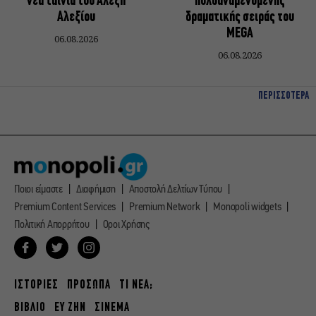
νέα ταινία του Αλέξη
πολυαναμενόμενης
Αλεξίου
δραματικής σειράς του
MEGA
06.08.2026
06.08.2026
ΠΕΡΙΣΣΟΤΕΡΑ
Ποιοι είμαστε
Διαφήμιση
Αποστολή Δελτίων Τύπου
Premium Content Services
Premium Network
Monopoli widgets
Πολιτική Απορρήτου
Οροι Χρήσης
ΙΣΤΟΡΙΕΣ
ΠΡΟΣΩΠΑ
ΤΙ ΝΕΑ;
ΒΙΒΛΙΟ
ΕΥ ΖΗΝ
ΣΙΝΕΜΑ