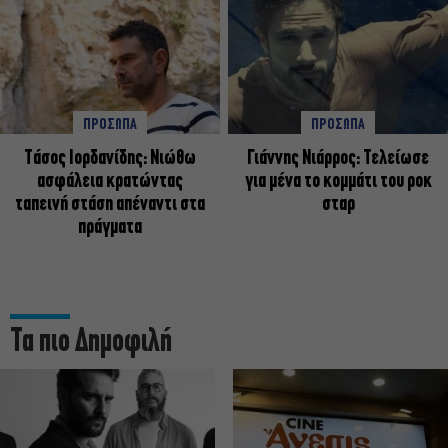
ΠΡΟΣΩΠΑ
ΠΡΟΣΩΠΑ
Tάσος Ιορδανίδης: Νιώθω
Γιάννης Νιάρρος: Τελείωσε
ασφάλεια κρατώντας
για μένα το κομμάτι του ροκ
ταπεινή στάση απέναντι στα
σταρ
πράγματα
Τα πιο Δημοφιλή