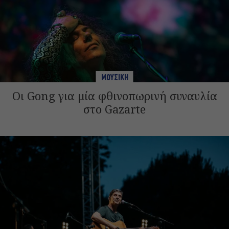
ΜΟΥΣΙΚΗ
Οι Gong για μία φθινοπωρινή συναυλία
στο Gazarte