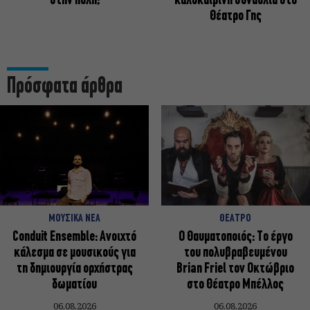
στην πόλη;
καλοκαιρινή συναυλία στο
Θέατρο Γης
Πρόσφατα άρθρα
ΜΟΥΣΙΚΑ ΝΕΑ
ΘΕΑΤΡΟ
Conduit Ensemble: Ανοιχτό
Ο Θαυματοποιός: Το έργο
κάλεσμα σε μουσικούς για
του πολυβραβευμένου
τη δημιουργία ορχήστρας
Brian Friel τον Οκτώβριο
δωματίου
στο Θέατρο Μπέλλος
06.08.2026
06.08.2026