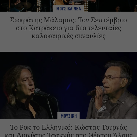
ΜΟΥΣΙΚΑ ΝΕΑ
Σωκράτης Μάλαμας: Τον Σεπτέμβριο
στο Κατράκειο για δύο τελευταίες
καλοκαιρινές συναυλίες
ΜΟΥΣΙΚΗ
Το Ροκ το Ελληνικό: Κώστας Τουρνάς
και Διονύσης Τσακνής στο Θέατρο Άλσος