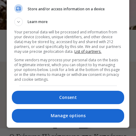
Store and/or access information on a device
Learn more
ΜΟΥΣΙΚΗ
Your personal data will be processed and information from
Γιάννης Αγγελάκας και Νίκος Βελιώτης
your device (cookies, unique identifiers, and other device
data) may be stored by, accessed by and shared with 212
στον λόφο Φιλοπάππου
partners, or used specifically by this site. We and our partners
may use precise geolocation data.
List of partners.
Some vendors may process your personal data on the basis
of legitimate interest, which you can object to by managing
your options below. Look for a link at the bottom of this page
or in the site menu to manage or withdraw consent in privacy
and cookie settings.
Consent
Manage options
ΜΟΥΣΙΚΗ