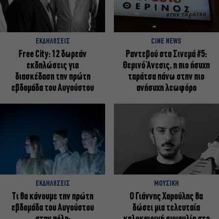
ΕΚΔΗΛΩΣΕΙΣ
CINE NEWS
Free City: 12 δωρεάν
Ραντεβού στα Σινεμά #5:
εκδηλώσεις για
Θερινό Άνεσις, η πιο ήσυχη
διασκέδαση την πρώτη
ταράτσα πάνω στην πιο
εβδομάδα του Αυγούστου
ανήσυχη λεωφόρο
ΕΚΔΗΛΩΣΕΙΣ
ΜΟΥΣΙΚΗ
Τι θα κάνουμε την πρώτη
Ο Γιάννης Χαρούλης θα
εβδομάδα του Αυγούστου
δώσει μια τελευταία