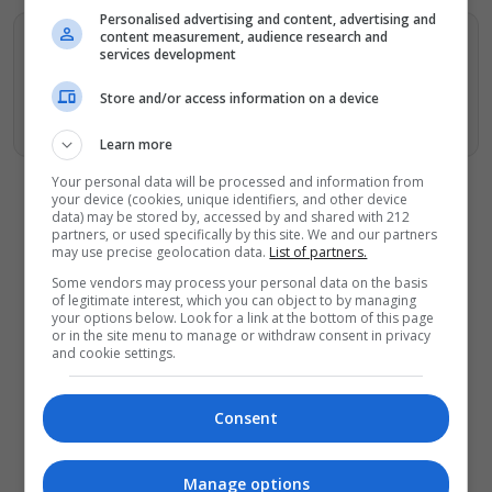
Personalised advertising and content, advertising and
content measurement, audience research and
Βρείτε περισσότερα άρθρα μας στα αποτελέσματα
services development
αναζητησης
Store and/or access information on a device
Προσθήκη του monopoli.gr στην Google
Learn more
Your personal data will be processed and information from
your device (cookies, unique identifiers, and other device
data) may be stored by, accessed by and shared with 212
partners, or used specifically by this site. We and our partners
may use precise geolocation data.
List of partners.
ΔΕΙΤΕ ΕΠΙΣΗΣ
Some vendors may process your personal data on the basis
of legitimate interest, which you can object to by managing
«Κλεμμένος Πειρατής» – «Beauty and
your options below. Look for a link at the bottom of this page
or in the site menu to manage or withdraw consent in privacy
Blue»: Το διπλό εκθεσιακό ταξίδι του
and cookie settings.
Απόστολου Χαντζαρά στην Πάτμο
Artist Unknown – Η Ήβη ήταν εδώ:
Consent
Η συγκλονιστική ιστορία της
ζωγράφου Ήβης Στάγκαλη στο
Δημοτικό Θέατρο Πειραιά
Manage options