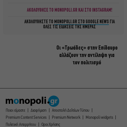
ΑΚΟΛΟΥΘΗΣΕ ΤΟ MONOPOLI.GR ΚΑΙ ΣΤΟ INSTAGRAM!
ΑΚΟΛΟΥΘΗΣΤΕ ΤΟ
MONOPOLI.GR ΣΤΟ GOOGLE NEWS
ΓΙΑ
ΟΛΕΣ ΤΙΣ ΕΙΔΗΣΕΙΣ ΤΗΣ ΗΜΕΡΑΣ
Οι «Τρωάδες» στην Επίδαυρο
αλλάζουν την αντίληψη για
τον πολιτισμό
Ποιοι είμαστε
Διαφήμιση
Αποστολή Δελτίων Τύπου
Premium Content Services
Premium Network
Monopoli widgets
Πολιτική Απορρήτου
Οροι Χρήσης