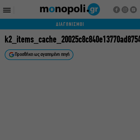
ΔΙΑΓΩΝΙΣΜΟΙ
k2_items_cache_20025c8c840e13770ad875
Προσθήκη ως αγαπημένη πηγή