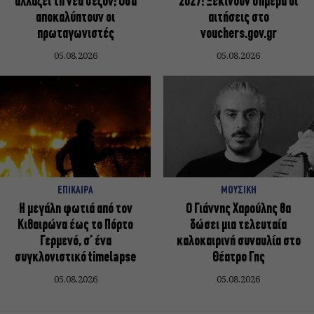
αλλάζει τη νέα σεζόν; Όσα
2027: Ξεκινούν σήμερα οι
αποκαλύπτουν οι
αιτήσεις στο
πρωταγωνιστές
vouchers.gov.gr
05.08.2026
05.08.2026
ΕΠΙΚΑΙΡΑ
ΜΟΥΣΙΚΗ
Η μεγάλη φωτιά από τον
Ο Γιάννης Χαρούλης θα
Κιθαιρώνα έως το Πόρτο
δώσει μια τελευταία
Γερμενό, σ’ ένα
καλοκαιρινή συναυλία στο
συγκλονιστικό timelapse
Θέατρο Γης
05.08.2026
05.08.2026