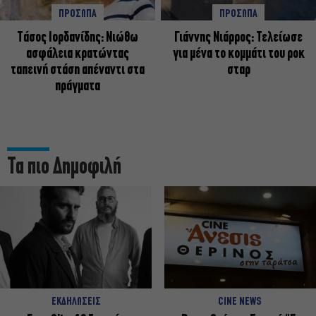
ΠΡΟΣΩΠΑ
ΠΡΟΣΩΠΑ
Tάσος Ιορδανίδης: Νιώθω
Γιάννης Νιάρρος: Τελείωσε
ασφάλεια κρατώντας
για μένα το κομμάτι του ροκ
ταπεινή στάση απέναντι στα
σταρ
πράγματα
Τα πιο Δημοφιλή
ΕΚΔΗΛΩΣΕΙΣ
CINE NEWS