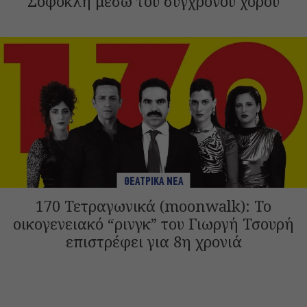
Σοφοκλή μέσω του σύγχρονου χορού
ΘΕΑΤΡΙΚΑ ΝΕΑ
170 Τετραγωνικά (moonwalk): Το
οικογενειακό “ρινγκ” του Γιωργή Τσουρή
επιστρέφει για 8η χρονιά