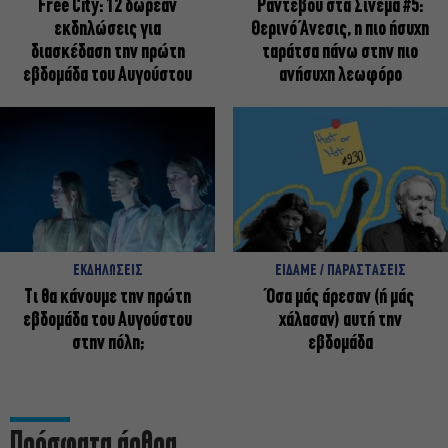
Free City: 12 δωρεάν
Ραντεβού στα Σινεμά #5:
εκδηλώσεις για
Θερινό Άνεσις, η πιο ήσυχη
διασκέδαση την πρώτη
ταράτσα πάνω στην πιο
εβδομάδα του Αυγούστου
ανήσυχη λεωφόρο
ΕΚΔΗΛΩΣΕΙΣ
ΕΙΔΑΜΕ / ΠΑΡΑΣΤΑΣΕΙΣ
Τι θα κάνουμε την πρώτη
Όσα μάς άρεσαν (ή μάς
εβδομάδα του Αυγούστου
χάλασαν) αυτή την
στην πόλη;
εβδομάδα
Πρόσφατα άρθρα