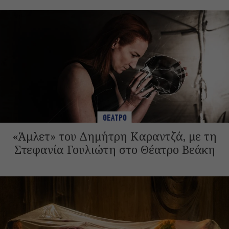
ΘΕΑΤΡΟ
«Άμλετ» του Δημήτρη Καραντζά, με τη
Στεφανία Γουλιώτη στο Θέατρο Βεάκη