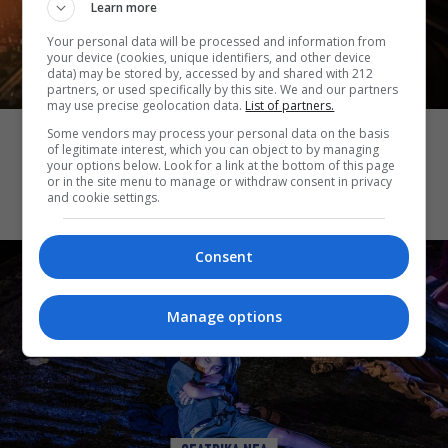
Learn more
Your personal data will be processed and information from
your device (cookies, unique identifiers, and other device
data) may be stored by, accessed by and shared with 212
partners, or used specifically by this site. We and our partners
ΘΕΑΤΡΙΚΑ ΝΕΑ
may use precise geolocation data.
List of partners.
Μια Ιλιάδα: Σύγχρονη σκηνική εκδοχή
Some vendors may process your personal data on the basis
of legitimate interest, which you can object to by managing
του ομηρικού έπους με την Πέγκυ
your options below. Look for a link at the bottom of this page
Τρικαλιώτη σε όλους τους ρόλους
or in the site menu to manage or withdraw consent in privacy
and cookie settings.
Consent
Manage options