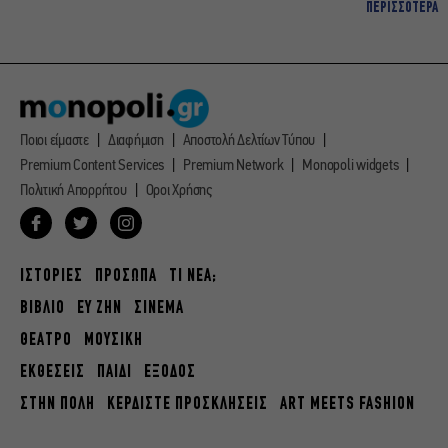
ΠΕΡΙΣΣΟΤΕΡΑ
Ποιοι είμαστε
Διαφήμιση
Αποστολή Δελτίων Τύπου
Premium Content Services
Premium Network
Monopoli widgets
Πολιτική Απορρήτου
Οροι Χρήσης
ΙΣΤΟΡΙΕΣ
ΠΡΟΣΩΠΑ
ΤΙ ΝΕΑ;
ΒΙΒΛΙΟ
ΕΥ ΖΗΝ
ΣΙΝΕΜΑ
ΘΕΑΤΡΟ
ΜΟΥΣΙΚΗ
ΕΚΘΕΣΕΙΣ
ΠΑΙΔΙ
ΕΞΟΔΟΣ
ΣΤΗΝ ΠΟΛΗ
ΚΕΡΔΙΣΤΕ ΠΡΟΣΚΛΗΣΕΙΣ
ART MEETS FASHION