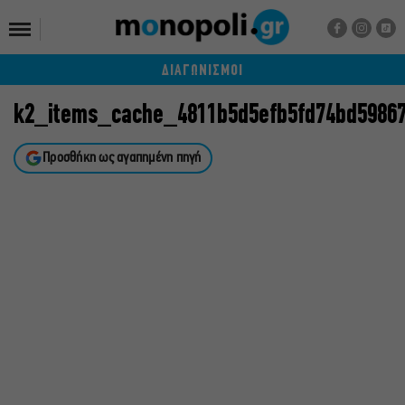
ΔΙΑΓΩΝΙΣΜΟΙ
k2_items_cache_4811b5d5efb5fd74bd5986
Προσθήκη ως αγαπημένη πηγή