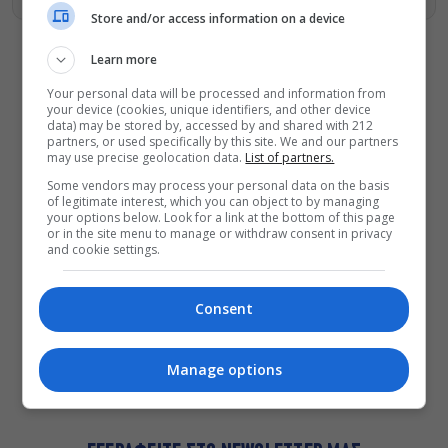
Store and/or access information on a device
Learn more
Your personal data will be processed and information from
your device (cookies, unique identifiers, and other device
data) may be stored by, accessed by and shared with 212
ΔΕΙΤΕ ΕΠΙΣΗΣ
partners, or used specifically by this site. We and our partners
may use precise geolocation data.
List of partners.
Τόσο Όσο: Η stand-up comedy των
Some vendors may process your personal data on the basis
Φουντούλη-Σπηλιόπουλου στην
of legitimate interest, which you can object to by managing
Ταράτσα του Λαμπέτη
your options below. Look for a link at the bottom of this page
or in the site menu to manage or withdraw consent in privacy
Μιρέλα Πάχου – Αδάμ Τσαρούχης: Τα
and cookie settings.
αξέχαστα ντουέτα του ελληνικού
σινεμά στην Ταράτσα του Λαμπέτη
Consent
Μουσική Τεχνόπολη 2026: Η
συναυλιακή σεζόν κορυφώνεται τον
Σεπτέμβριο
Manage options