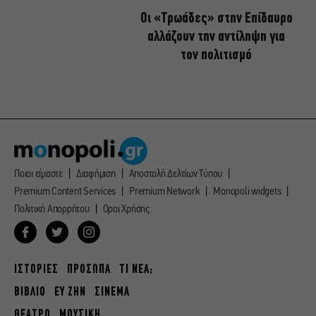
Οι «Τρωάδες» στην Επίδαυρο
αλλάζουν την αντίληψη για
τον πολιτισμό
Ποιοι είμαστε
Διαφήμιση
Αποστολή Δελτίων Τύπου
Premium Content Services
Premium Network
Monopoli widgets
Πολιτική Απορρήτου
Οροι Χρήσης
ΙΣΤΟΡΙΕΣ
ΠΡΟΣΩΠΑ
ΤΙ ΝΕΑ;
ΒΙΒΛΙΟ
ΕΥ ΖΗΝ
ΣΙΝΕΜΑ
ΘΕΑΤΡΟ
ΜΟΥΣΙΚΗ