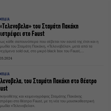
ΜΩΔΙΑ
«Τελενοβελα» του Σταμάτη Πακάκη
ιστρέφει στο Faust
ως κάθε σαπουνόπερα που σέβεται τον εαυτό της έτσι και η
μωδία του Σταμάτη Πακάκη, «Τελενοβέλα», μετά από τα
εχόμενα sold out, στο μικρό black box του Faust,
στρέφει για λίγες παραστάσεις σε νέα μέρα και ώρα.
03.2024
ΜΩΔΙΑ
λενοβελα, του Σταμάτη Πακάκη στο Θέατρο
ust
σκηνοθέτης και κειμενογράφος Σταμάτης Πακάκης
στρέφει στο θέατρο Faust, με τη νέα του μουσικοθεατρική
μωδία «Τελενοβελα».