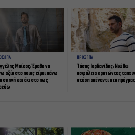
ΟΣΩΠΑ
ΠΡΟΣΩΠΑ
γγέλης Μπίκος: Έμαθα να
Tάσος Ιορδανίδης: Νιώθω
νω αξία στο ποιος είμαι πάνω
ασφάλεια κρατώντας ταπει
η σκηνή και όχι στο πως
στάση απέναντι στα πράγμα
ρεύω