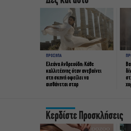
Δες και αυτό
ΠΡΟΣΩΠΑ
ΠΡ
Ελεάνα Ανδρεούδη: Κάθε
Βα
καλλιτέχνης όταν ανεβαίνει
δί
στη σκηνή οφείλει να
στ
αισθάνεται σταρ
χο
Κερδίστε Προσκλήσεις