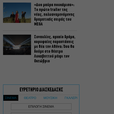
«Δυο μαύρα πουκάμισα»:
Το πρώτο trailer της
νέας, πολυαναμενόμενης
δραματικής σειράς του
MEGA
Συναυλίες, αρχαίο δράμα,
κορυφαίες παραστάσεις
με θέα την Αθήνα: Όσα θα
δούμε στο Θέατρο
Λυκαβηττού μέχρι τον
Οκτώβριο
Πρεμιέρες: Γαλλική
απόβαση στις ελληνικές
αίθουσες
Σταματία
Δημητρακοπούλου: Μέσα
από την Μπιενάλε