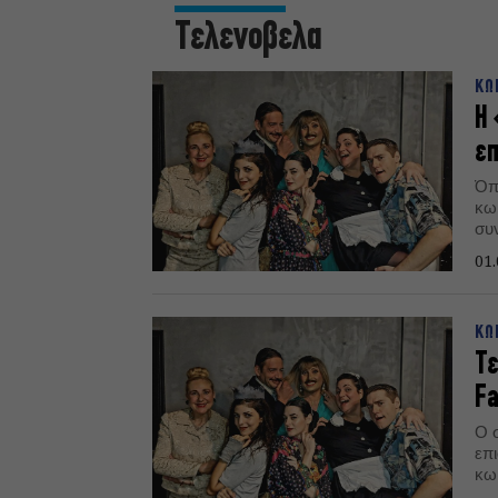
Τελενοβελα
ΚΩ
Η 
επ
Όπ
κω
συν
επι
01.
ΚΩ
Τε
Fa
Ο 
επι
κω