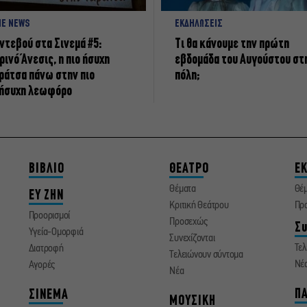
NE NEWS
ΕΚΔΗΛΩΣΕΙΣ
ντεβού στα Σινεμά #5:
Τι θα κάνουμε την πρώτη
ρινό Άνεσις, η πιο ήσυχη
εβδομάδα του Αυγούστου στ
ράτσα πάνω στην πιο
πόλη;
ήσυχη λεωφόρο
ΒΙΒΛΙΟ
ΘΕΑΤΡΟ
ΕΚ
Θέματα
Θέ
ΕΥ ΖΗΝ
Κριτική Θεάτρου
Πρ
Προορισμοί
Προσεχώς
Συ
Υγεία-Ομορφιά
Συνεχίζονται
Τελ
Διατροφή
Τελειώνουν σύντομα
Νέ
Αγορές
Νέα
ΠΑ
ΣΙΝΕΜΑ
ΜΟΥΣΙΚΗ