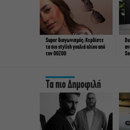
Super διαγωνισμός: Κερδίστε
Du
τα πιο stylish γυαλιά ηλίου από
αν
την OOZOO
So
Τα πιο Δημοφιλή