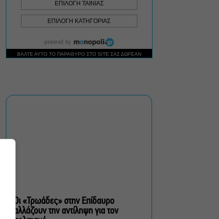
Κεραμικής ανακάλυψα μια
Ρόδο που δεν γνώριζα
Οι Ξυλούρηδες live στο
Ρέθυμνο – Πανηγύρι για
την ενίσχυση του
πυροσβεστικού σώματος
του νομού
«Μια Γυναίκα» στον
Alpha: Μια μοναδική
ιστορία αγάπης γράφεται
με φόντο το απέραντο
γαλάζιο
Η Μαύρη Σαμπούκα γίνεται
iconic και έρχεται στο
Θέατρο Λυκαβηττού για
μια μόνο παράσταση
Οι «Τρωάδες» στην Επίδαυρο
αλλάζουν την αντίληψη για τον