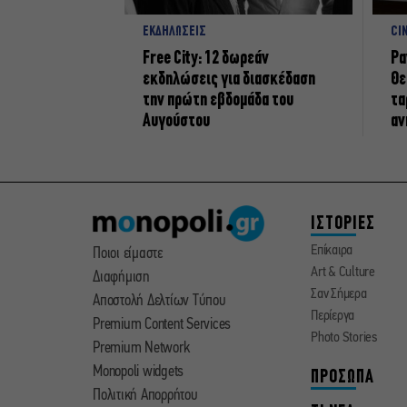
ΕΚΔΗΛΩΣΕΙΣ
CI
Free City: 12 δωρεάν
Ρα
εκδηλώσεις για διασκέδαση
Θε
την πρώτη εβδομάδα του
τα
Αυγούστου
αν
ΙΣΤΟΡΙΕΣ
Επίκαιρα
Ποιοι είμαστε
Art & Culture
Διαφήμιση
Σαν Σήμερα
Αποστολή Δελτίων Τύπου
Περίεργα
Premium Content Services
Photo Stories
Premium Network
Monopoli widgets
ΠΡΟΣΩΠΑ
Πολιτική Απορρήτου