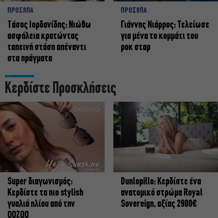
ΠΡΟΣΩΠΑ
ΠΡΟΣΩΠΑ
Tάσος Ιορδανίδης: Νιώθω
Γιάννης Νιάρρος: Τελείωσε
ασφάλεια κρατώντας
για μένα το κομμάτι του
ταπεινή στάση απέναντι
ροκ σταρ
στα πράγματα
Κερδίστε Προσκλήσεις
Super διαγωνισμός:
Dunlopillo: Κερδίστε ένα
Κερδίστε τα πιο stylish
ανατομικό στρώμα Royal
γυαλιά ηλίου από την
Sovereign, αξίας 2900€
OOZOO