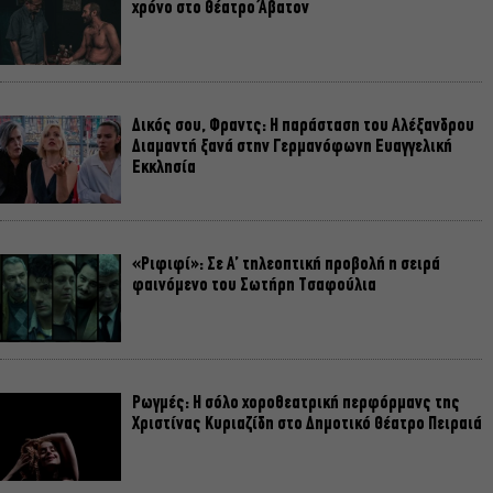
χρόνο στο Θέατρο Άβατον
Δικός σου, Φραντς: Η παράσταση του Αλέξανδρου
Διαμαντή ξανά στην Γερμανόφωνη Ευαγγελική
Εκκλησία
«Ριφιφί»: Σε Α’ τηλεοπτική προβολή η σειρά
φαινόμενο του Σωτήρη Τσαφούλια
Ρωγμές: Η σόλο χοροθεατρική περφόρμανς της
Χριστίνας Κυριαζίδη στο Δημοτικό Θέατρο Πειραιά