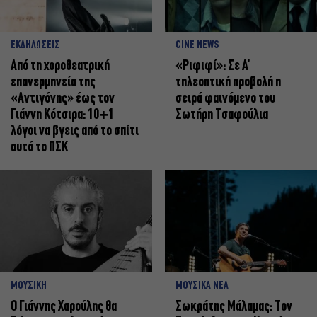
ΕΚΔΗΛΩΣΕΙΣ
CINE NEWS
Από τη χοροθεατρική
«Ριφιφί»: Σε Α’
επανερμηνεία της
τηλεοπτική προβολή η
«Αντιγόνης» έως τον
σειρά φαινόμενο του
Γιάννη Κότσιρα: 10+1
Σωτήρη Τσαφούλια
λόγοι να βγεις από το σπίτι
αυτό το ΠΣΚ
ΜΟΥΣΙΚΗ
ΜΟΥΣΙΚΑ ΝΕΑ
Ο Γιάννης Χαρούλης θα
Σωκράτης Μάλαμας: Τον