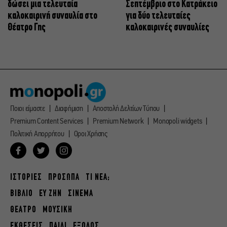
δώσει μια τελευταία
Σεπτέμβριο στο Κατράκειο
καλοκαιρινή συναυλία στο
για δύο τελευταίες
Θέατρο Γης
καλοκαιρινές συναυλίες
Ποιοι είμαστε
Διαφήμιση
Αποστολή Δελτίων Τύπου
Premium Content Services
Premium Network
Monopoli widgets
Πολιτική Απορρήτου
Οροι Χρήσης
ΙΣΤΟΡΙΕΣ
ΠΡΟΣΩΠΑ
ΤΙ ΝΕΑ;
ΒΙΒΛΙΟ
ΕΥ ΖΗΝ
ΣΙΝΕΜΑ
ΘΕΑΤΡΟ
ΜΟΥΣΙΚΗ
ΕΚΘΕΣΕΙΣ
ΠΑΙΔΙ
ΕΞΟΔΟΣ