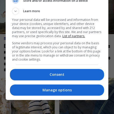
Store and/or access information on a device
Learn more
Your personal data will be processed and information from
your device (cookies, unique identifiers, and other device
data) may be stored by, accessed by and shared with 212
partners, or used specifically by this site. We and our partners
may use precise geolocation data.
List of partners.
ΠΡΟΣΩΠΑ
ΠΡΟΣΩΠΑ
Some vendors may process your personal data on the basis
Ελεάνα Ανδρεούδη: Κάθε
Βαγγέλης Μπίκος: Έμαθα να
of legitimate interest, which you can object to by managing
your options below. Look for a link at the bottom of this page
καλλιτέχνης όταν
δίνω αξία στο ποιος είμαι
or in the site menu to manage or withdraw consent in privacy
ανεβαίνει στη σκηνή
πάνω στη σκηνή και όχι στο
and cookie settings.
οφείλει να αισθάνεται
πως χορεύω
σταρ
Consent
Manage options